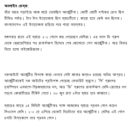
অনলাইন ডেস্ক:
বাঁচা মরার লড়াইয়ে আজ মাঠে নেমেছিল আর্জেন্টিনা। কোটি কোটি দর্শকের চোখ ছিল
টিভির পর্দায়। টান টান উত্তেজনা ছিল ম্যাচটিতে। কারো হতে কেউ কম ছিলনা।
বাংলাদেশেও এই উত্তেজনা ছড়িয়ে পরে পাড়া মহল্লায়।
মঙ্গলবার রাতে এই ম্যাচে ২-১ গোলে জয় পেয়েছেন মেসিরা। এর ফলে ডি গ্রুপ
থেকে ক্রোয়েশিয়ার পর রানার্সআপ হিসেবে শেষ ষোলোতে গেল আর্জেন্টিনা। আর বিদায়
নিতে হলো নাইজেরিয়াকে।
নকআউটে আর্জেন্টির বিপক্ষে কারা খেলবে সেটা জানার জন্যও রয়েছে অধির আগ্রহ।
আর্জেন্টিনাকেই নক আউটের প্রতিপক্ষ পেয়েছে ফেভারিট ফ্রান্স। ‘সি’ গ্রুপের
চ্যাম্পিয়ন এমবাপে-গ্রিজম্যানের দল, আর ‘ডি’ গ্রুপের রানার্সআপ মেসি-রোহোর দল
লড়বে কোয়ার্টারের টিকিট পেতে। ৩০ জুন রাত ৮টায় ম্যাচ হবে কাজানে।
ম্যাচের মাত্র ১৪ মিনিটে আর্জেন্টিনার পক্ষে আজকের ম্যাচে প্রথম গোল করেন
লিওনেল মেসি। ১-০ তে এগিয়ে থেকেই বিরতিতে যায় আর্জেন্টিনা। মেসির এই গোল
চলতি বিশ্বকাপে তার প্রথম গোল।