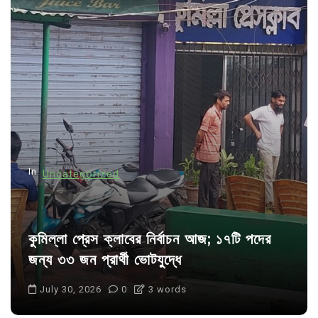
v
i
g
a
t
i
o
n
In
Uncategorized
কুমিল্লা প্রেস ক্লাবের নির্বাচন আজ; ১৭টি পদের
জন্য ৩৩ জন প্রার্থী ভোটযুদ্ধে
July 30, 2026
0
3 words