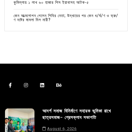
কুমিল্লায় ১ লাখ ৬০ হাজার পিস ইয়াবাসহ আটক-৫
কেন আত্মগোপন গেলেন শিবির নেতা; উদ্ধারের পর কেন ধ/র্ষ/ণ ও ভ্রু/
ণ নষ্টের মামলা দিল নারী?
আদর্শ সমাজ বিনির্মাণে সহায়ক ভুমিকা রাখে
ছাত্রসমাজ- প্রেসক্লাব সভাপতি
August 6, 2026