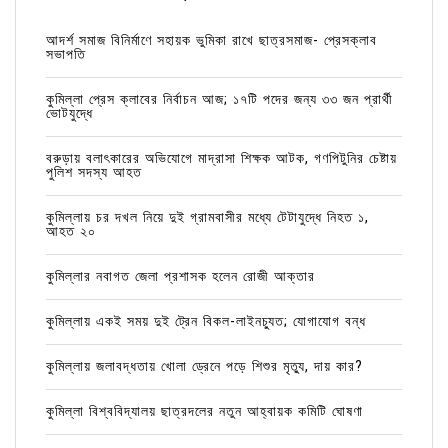
আদর্শ সমাজ বিনির্মাণে সহায়ক ভুমিকা রাখে ছাত্রসমাজ- প্রেসক্লাব
সভাপতি
কুমিল্লা প্রেস ক্লাবের নির্বাচন আজ; ১৭টি পদের জন্য ৩৩ জন প্রার্থী
ভোটযুদ্ধে
বরুড়ায় বলাৎকারের অভিযোগে মাদ্রাসা শিক্ষক আটক, গণপিটুনির চেষ্টায়
পুলিশ সদস্য আহত
কুমিল্লায় চর দখল নিয়ে দুই গ্রামবাসীর মধ্যে টেটাযুদ্ধে নিহত ১,
আহত ২০
কুমিল্লার নবাগত জেলা প্রশাসক হলেন রোজী আক্তার
কুমিল্লায় একই সময় দুই ট্রেন বিকল-লাইনচ্যুত; যোগাযোগ বন্ধ
কুমিল্লায় জলাবদ্ধতায় খোলা ড্রেনে পড়ে শিশুর মৃত্যু, দায় কার?
কুমিল্লা বিশ্ববিদ্যালয় ছাত্রদলের নতুন আহ্বায়ক কমিটি ঘোষণা