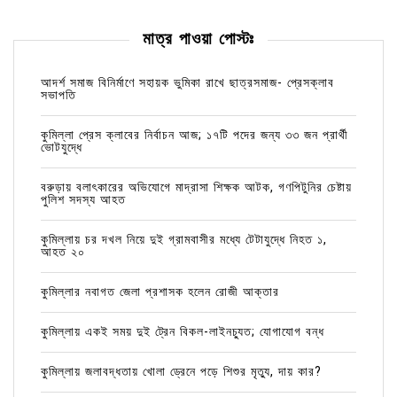
মাত্র পাওয়া পোস্টঃ
আদর্শ সমাজ বিনির্মাণে সহায়ক ভুমিকা রাখে ছাত্রসমাজ- প্রেসক্লাব
সভাপতি
কুমিল্লা প্রেস ক্লাবের নির্বাচন আজ; ১৭টি পদের জন্য ৩৩ জন প্রার্থী
ভোটযুদ্ধে
বরুড়ায় বলাৎকারের অভিযোগে মাদ্রাসা শিক্ষক আটক, গণপিটুনির চেষ্টায়
পুলিশ সদস্য আহত
কুমিল্লায় চর দখল নিয়ে দুই গ্রামবাসীর মধ্যে টেটাযুদ্ধে নিহত ১,
আহত ২০
কুমিল্লার নবাগত জেলা প্রশাসক হলেন রোজী আক্তার
কুমিল্লায় একই সময় দুই ট্রেন বিকল-লাইনচ্যুত; যোগাযোগ বন্ধ
কুমিল্লায় জলাবদ্ধতায় খোলা ড্রেনে পড়ে শিশুর মৃত্যু, দায় কার?