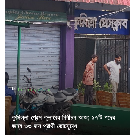
a
v
i
g
a
t
i
o
n
In
Uncategorized
কুমিল্লা প্রেস ক্লাবের নির্বাচন আজ; ১৭টি পদের
জন্য ৩৩ জন প্রার্থী ভোটযুদ্ধে