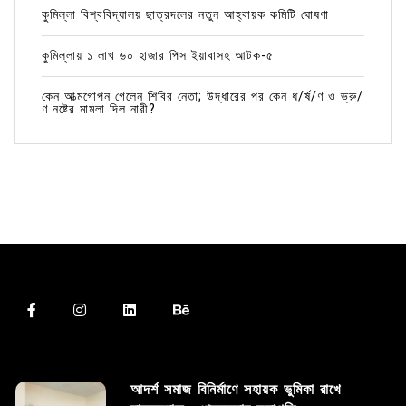
কুমিল্লা বিশ্ববিদ্যালয় ছাত্রদলের নতুন আহ্বায়ক কমিটি ঘোষণা
কুমিল্লায় ১ লাখ ৬০ হাজার পিস ইয়াবাসহ আটক-৫
কেন আত্মগোপন গেলেন শিবির নেতা; উদ্ধারের পর কেন ধ/র্ষ/ণ ও ভ্রু/
ণ নষ্টের মামলা দিল নারী?
আদর্শ সমাজ বিনির্মাণে সহায়ক ভুমিকা রাখে