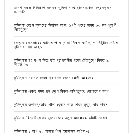
আদর্শ সমাজ বিনির্মাণে সহায়ক ভুমিকা রাখে ছাত্রসমাজ- প্রেসক্লাব
সভাপতি
কুমিল্লা প্রেস ক্লাবের নির্বাচন আজ; ১৭টি পদের জন্য ৩৩ জন প্রার্থী
ভোটযুদ্ধে
বরুড়ায় বলাৎকারের অভিযোগে মাদ্রাসা শিক্ষক আটক, গণপিটুনির চেষ্টায়
পুলিশ সদস্য আহত
কুমিল্লায় চর দখল নিয়ে দুই গ্রামবাসীর মধ্যে টেটাযুদ্ধে নিহত ১,
আহত ২০
কুমিল্লার নবাগত জেলা প্রশাসক হলেন রোজী আক্তার
কুমিল্লায় একই সময় দুই ট্রেন বিকল-লাইনচ্যুত; যোগাযোগ বন্ধ
কুমিল্লায় জলাবদ্ধতায় খোলা ড্রেনে পড়ে শিশুর মৃত্যু, দায় কার?
কুমিল্লা বিশ্ববিদ্যালয় ছাত্রদলের নতুন আহ্বায়ক কমিটি ঘোষণা
কুমিল্লায় ১ লাখ ৬০ হাজার পিস ইয়াবাসহ আটক-৫