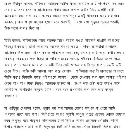
ছেলে ইয়াকুব বলেন, মাফিয়ারা আমাকে আটক করে মোবাইল ও টাকা-পয়সা সব রেখে
দেয়। এ সময় সেখানে আমাকেসহ প্রায় ৩০০ জনকে মাটির নিচে একটি ছোট
অন্ধকার রুমে রাখা হয়। চোখের সামনে কত মানুষ একটু খাবারের জন্য হাহাকার
করেছে। কত মানুষ অসুস্থ হয়ে মরতে দেখেছি । বসে বসে মৃত্যুর প্রহর গুনেছি।
ঠিক মতো খাবার দিত না।
তিনি বলেন, মাফিয়াদের কাছে অনেক আগে আটক হওয়া সাতজন বাঙালি আমাদের
নিয়ন্ত্রণ করত। তারা আমাদের অনেক মারধর করত। কারণ মাফিয়ারা বলেছিল
আমাদের ঠিক মতো শাসন করতে পারলে তাদের ছেড়ে দেবে। তাই তারা কথায় কথায়
মারত। মারধরের ক্ষত চিহ্ন ও পোঁকামাকরের কামড়ে শরীরের বিভিন্ন অংশে পচন
ধরে। ৩০০ জনের জন্য ৩০০ রুটি দিলে সেই ৭ জন বাঙালি প্রায় ৩০-৪০টি রুটি
রেখে দিত। বাকি রুটি আমরা ভাগ করে খেতাম। মাফিয়ারা বাঙালি দালালের মাধ্যমে
জিম্মি করার বিষয়টি সবার পরিবারকে জানায়। ছেড়ে দেওয়ার কথা বলে আমার পরিবার
থেকে লাখ লাখ টাকা নিয়েও আমাকে ছাড়ত না। তখন শত চেষ্টা করে কারও সঙ্গে
মোবাইলে যোগাযোগ সম্ভব হয়নি। বসে বসে মা-বাবার কথা মনে করে কান্না
করতাম।
মা শাহিনুর বেগমের বলেন, প্রায় ছয় মাস আমার ছেলের সন্ধান না পেয়ে আমি
পাগলের মতো হয়ে যাই। লিবিয়াতে আমার স্বামী আবুল খায়ের ছেলের শোকে স্ট্রোক
করে অসুস্থ হয়ে পড়েন। দালালদের টাকা দিয়েও আমার ছেলেকে খোঁজার কোনো
উপায় পাচ্ছিলাম না। তাই সিদ্ধান্ত নিই আমি ছেলের খোঁজে নিজেই লিবিয়া যাব।