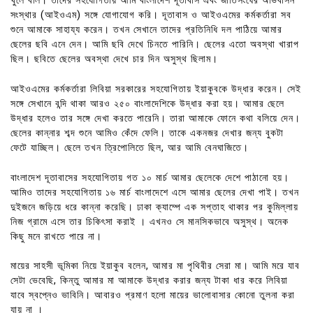
খুলে বলি। তাদের সহযোগিতায় আমি বাংলাদেশ দূতাবাস এবং জাতিসংঘের অভিবাসন
সংস্থার (আইওএম) সঙ্গে যোগাযোগ করি। দূতাবাস ও আইওএমের কর্মকর্তারা সব
শুনে আমাকে সাহায্য করেন। তখন সেখানে তাদের প্রতিনিধি দল পাঠিয়ে আমার
ছেলের ছবি এনে দেন। আমি ছবি দেখে চিনতে পারিনি। ছেলের এতো অবস্থা খারাপ
ছিল। ছবিতে ছেলের অবস্থা দেখে চার দিন অসুস্থ ছিলাম।
আইওএমের কর্মকর্তারা লিবিয়া সরকারের সহযোগিতায় ইয়াকুবকে উদ্ধার করেন। সেই
সঙ্গে সেখানে বন্দি থাকা আরও ২৫০ বাংলাদেশিকে উদ্ধার করা হয়। আমার ছেলে
উদ্ধার হলেও তার সঙ্গে দেখা করতে পারেনি। তারা আমাকে ফোনে কথা বলিয়ে দেন।
ছেলের কান্নার শব্দ শুনে আমিও কেঁদে ফেলি। তাকে একনজর দেখার জন্য বুকটা
ফেটে যাচ্ছিল। ছেলে তখন ত্রিপোলিতে ছিল, আর আমি বেনঘাজিতে।
বাংলাদেশ দূতাবাসের সহযোগিতায় গত ১০ মার্চ আমার ছেলেকে দেশে পাঠানো হয়।
আমিও তাদের সহযোগিতায় ১৬ মার্চ বাংলাদেশে এসে আমার ছেলের দেখা পাই। তখন
দুইজনে জড়িয়ে ধরে কান্না করেছি। ঢাকা ক্যাম্পে এক সপ্তাহ থাকার পর কুমিল্লায়
নিজ গ্রামে এসে তার চিকিৎসা করাই । এখনও সে মানসিকভাবে অসুস্থ। অনেক
কিছু মনে রাখতে পারে না।
মায়ের সাহসী ভূমিকা নিয়ে ইয়াকুব বলেন, আমার মা পৃথিবীর সেরা মা। আমি মরে যাব
সেটা ভেবেছি, কিন্তু আমার মা আমাকে উদ্ধার করার জন্য টাকা ধার করে লিবিয়া
যাবে স্বপ্নেও ভাবিনি। আবারও প্রমাণ হলো মায়ের ভালোবাসার কোনো তুলনা করা
যায় না ।