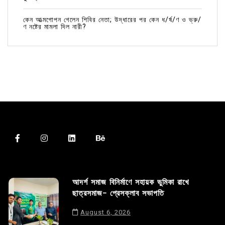
কেন আত্মগোপন গেলেন শিবির নেতা; উদ্ধারের পর কেন ধ/র্ষ/ণ ও ভ্রু/
ণ নষ্টের মামলা দিল নারী?
আদর্শ সমাজ বিনির্মাণে সহায়ক ভুমিকা রাখে
ছাত্রসমাজ- প্রেসক্লাব সভাপতি
August 6, 2026