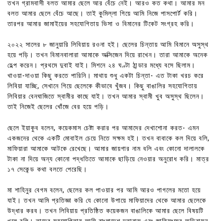
তখন গ্রামবাসী বলত আমার ছেলে আর বেঁচে নেই। আরও কত কথা। আমার মন
বলত আমার ছেলে বেঁচে আছে। তাই কুমিল্লা গিয়ে আমি নিজে পাসপোর্ট করি।
তারপর আমার জামাইয়ের সহযোগিতায় ভিসা ও বিমানের টিকেট সংগ্রহ করি।
২০২২ সালের ৮ জানুয়ারি লিবিয়ায় রওনা হই। ছেলের চিন্তায় আমি বিমানে অসুস্থ
হয়ে পড়ি। তখন বিমানবালারা আমাকে অক্সিজেন দিয়ে রাখেন। তারা আমাকে অনেক
হেল্প করেন। প্রথমে দুবাই যাই। মিশনে ২৪ ঘণ্টা ঠান্ডার মধ্যে বসে ছিলাম।
খাওয়া-দাওয়া কিছু করতে পারিনি। মাথায় শুধু একটা চিন্তা- এত টাকা খরচ করে
লিবিয়া যাচ্ছি, সেখানে গিয়ে ছেলেকে কীভাবে খুঁজব। কিছু বাঙালির সহযোগিতায়
লিবিয়ার বেনঘাজিতে স্বামীর কাছে যাই। তখন আমার স্বামী খুব অসুস্থ ছিলেন।
তাই নিজেই ছেলের খোঁজে বের হয়ে পড়ি।
ছেলে ইয়াকুব বলেন, কয়েকমাস চেষ্টা করার পর আমাদের দেখাশোনা করত- এমন
একজনের থেকে একটি মোবাইল চেয়ে নিতে সক্ষম হই। তখন বাবাকে কল দিয়ে বলি,
মাফিয়ারা আমাকে আটকে রেখেছে। আমার জায়গার নাম বলি এবং কোনো দালালকে
টাকা না দিয়ে অন্য কোনো পদ্ধতিতে আমাকে ছাড়িয়ে নেওয়ার অনুরোধ করি। মাত্র
১৭ সেকেন্ড কথা বলতে পেরেছি।
মা শাহিনুর বেগম বলেন, ছেলের কল পাওয়ার পর আমি আরও পাগলের মতো হয়ে
যাই। তখন আমি প্রতিজ্ঞা করি যে কোনো উপায়ে মাফিয়াদের থেকে আমার ছেলেকে
উদ্ধার করব। তখন লিবিয়ায় প্রতিষ্ঠিত কয়েকজন বাঙালিকে আমার ছেলে বিষয়টি