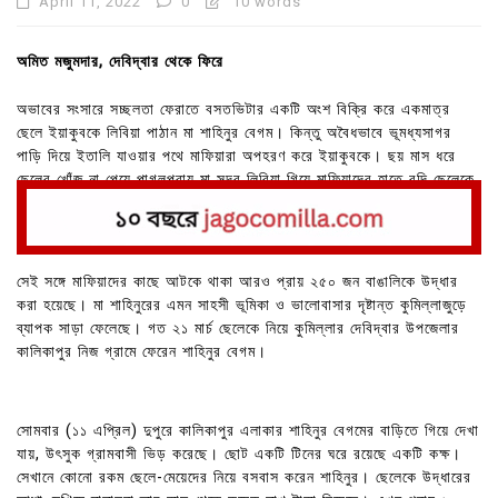
April 11, 2022
0
10 words
অমিত মজুমদার, দেবিদ্বার থেকে ফিরে
অভাবের সংসারে সচ্ছলতা ফেরাতে বসতভিটার একটি অংশ বিক্রি করে একমাত্র
ছেলে ইয়াকুবকে লিবিয়া পাঠান মা শাহিনুর বেগম। কিন্তু অবৈধভাবে ভূমধ্যসাগর
পাড়ি দিয়ে ইতালি যাওয়ার পথে মাফিয়ারা অপহরণ করে ইয়াকুবকে। ছয় মাস ধরে
ছেলের খোঁজ না পেয়ে পাগলপ্রায় মা সুদূর লিবিয়া গিয়ে মাফিয়াদের হাতে বন্দি ছেলেকে
উদ্ধার করে দেশে ফিরিয়ে এনেছেন।
সেই সঙ্গে মাফিয়াদের কাছে আটকে থাকা আরও প্রায় ২৫০ জন বাঙালিকে উদ্ধার
করা হয়েছে। মা শাহিনুরের এমন সাহসী ভূমিকা ও ভালোবাসার দৃষ্টান্ত কুমিল্লাজুড়ে
ব্যাপক সাড়া ফেলেছে। গত ২১ মার্চ ছেলেকে নিয়ে কুমিল্লার দেবিদ্বার উপজেলার
কালিকাপুর নিজ গ্রামে ফেরেন শাহিনুর বেগম।
সোমবার (১১ এপ্রিল) দুপুরে কালিকাপুর এলাকার শাহিনুর বেগমের বাড়িতে গিয়ে দেখা
যায়, উৎসুক গ্রামবাসী ভিড় করেছে। ছোট একটি টিনের ঘরে রয়েছে একটি কক্ষ।
সেখানে কোনো রকম ছেলে-মেয়েদের নিয়ে বসবাস করেন শাহিনুর। ছেলেকে উদ্ধারের