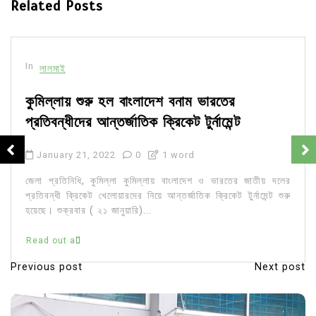
Related Posts
In
লালমাই
কুমিল্লায় শুরু হল বাংলাদেশ বনাম ভারতের
প্রতিবন্ধীদের আন্তর্জাতিক ক্রিকেট টুর্নামেন্ট
January 21, 2022
0
1 word
জেলা প্রতিনিধি, কুমিল্লা কুমিল্লায় বাংলাদেশ ও ভারতের জাতীয় দলের
প্রতিবন্ধী ক্রিকেট খেলোয়ারদের নিয়ে আন্তর্জাতিক ক্রিকেট টুর্নামেন্ট শুরু
হয়েছে। শুক্রবার ( ২১ জানুয়ারি)...
Read out all
Previous post
Next post
P
o