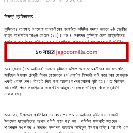
October 6, 2021
0
2 words
নিজস্ব প্রতিবেদক:
কুমিল্লার লালমাই উপজেলা ছাত্রলীগের নবগঠিত কমিটির সদস্য হয়েছে ৬ষ্ঠ শ্রেণির
ছাত্র আজমাইন আঞ্জুম নোয়েল (১২)। গত ৪ অক্টোবর কুমিল্লা জেলা ছাত্রলীগের
সভাপতি আবু তৈয়ব অপি ও সাধারণ সম্পাদক লোকমান হোসেন রুবেল এই কমিটির
অনুমোদন দেন।
তবে বুধবার (০৬ অক্টোবর) সকালে কুমিল্লা দক্ষিণ জেলা ছাত্রলীগের সহ-সভাপতি
জাহিদুল ইসলাম চৌধুরী শিপন নোয়েলকে ৪র্থ শ্রেণির শিক্ষার্থী দাবি করে তার ফেসবুকে
একটি পোস্ট দেন। বিষয়টি নিয়ে নানা আলোচনা-সমালোচনা সৃষ্টি হয়। পরে বিকেলে
আরেকটি প্রেস বিজ্ঞপ্তিতে আজমাইন আঞ্জুম নোয়েলকে দায়িত্ব থেকে অব্যাহতি
দেওয়া হয়।
জানা যায়, উপজেলা প্রতিষ্ঠার চার বছর পর গত ৪ অক্টোবর কুমিল্লার লালমাই
উপজেলা ছাত্রলীগের প্রথম কমিটি গঠন করা হয়। কমিটির সভাপতি হয়েছেন
শাহপরান সওদাগর ও সাধারণ সম্পাদক হয়েছেন আরিফুল ইসলাম রাব্বি। আগামী এক