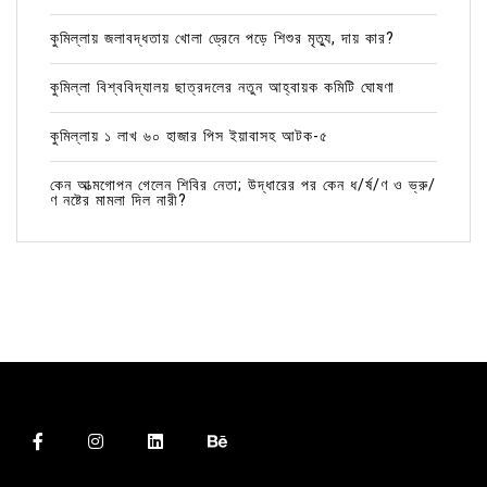
কুমিল্লায় জলাবদ্ধতায় খোলা ড্রেনে পড়ে শিশুর মৃত্যু, দায় কার?
কুমিল্লা বিশ্ববিদ্যালয় ছাত্রদলের নতুন আহ্বায়ক কমিটি ঘোষণা
কুমিল্লায় ১ লাখ ৬০ হাজার পিস ইয়াবাসহ আটক-৫
কেন আত্মগোপন গেলেন শিবির নেতা; উদ্ধারের পর কেন ধ/র্ষ/ণ ও ভ্রু/
ণ নষ্টের মামলা দিল নারী?