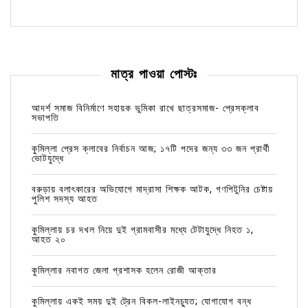
মাত্র পাওয়া পোস্টঃ
আদর্শ সমাজ বিনির্মাণে সহায়ক ভুমিকা রাখে ছাত্রসমাজ- প্রেসক্লাব
সভাপতি
কুমিল্লা প্রেস ক্লাবের নির্বাচন আজ; ১৭টি পদের জন্য ৩৩ জন প্রার্থী
ভোটযুদ্ধে
বরুড়ায় বলাৎকারের অভিযোগে মাদ্রাসা শিক্ষক আটক, গণপিটুনির চেষ্টায়
পুলিশ সদস্য আহত
কুমিল্লায় চর দখল নিয়ে দুই গ্রামবাসীর মধ্যে টেটাযুদ্ধে নিহত ১,
আহত ২০
কুমিল্লার নবাগত জেলা প্রশাসক হলেন রোজী আক্তার
কুমিল্লায় একই সময় দুই ট্রেন বিকল-লাইনচ্যুত; যোগাযোগ বন্ধ