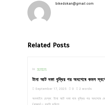
bikedokan@gmail.com
Related Posts
In
অন্যান্য
টানা আট দফা বৃদ্ধির পর অবশেষে কমল স্বর্ণ
September 17, 2025
0
2 words
অনলাইন ডেস্ক: টানা আট দফা দাম বৃদ্ধির পর অবশেষে দেশের
(বাজুস)। প্রতি ভরিতে...