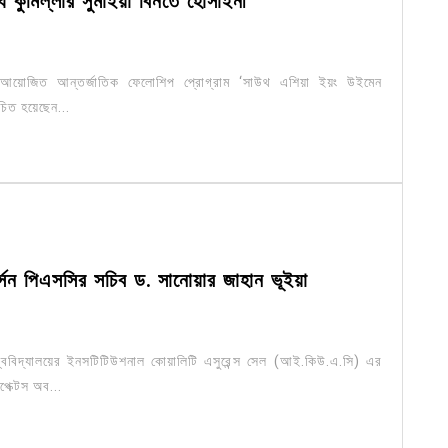
 কুমিল্লার সুমাইয়া বিনতে হোসাইনী
 জন্য আয়োজিত আন্তর্জাতিক ফেলোশিপ প্রোগ্রাম ‘সাউথ এশিয়া ইয়ং উইমেন
চিত হয়েছেন...
ার্সন পিএসসির সচিব ড. সানোয়ার জাহান ভূইয়া
বিশ্ববিদ্যালয়ের ইনসটিটিউশনাল কোয়ালিটি এসুরেন্স সেল (আই.কিউ.এ.সি) এর
পেক্টস অব...