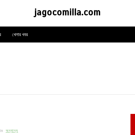
jagocomilla.com
র
খেলার খবর
In
অন্যান্য