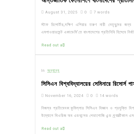
আন্তর্জাতিক ফেলোশিপে বাংলাদেশের প্রতিনিধি
August 31, 2025
0
7 words
স্টাফ রিপোর্টার,দক্ষিণ এশিয়ার তরুণ নারী নেতৃবৃন্দের
এমপাওয়ারমেন্ট একাডেমি’তে বাংলাদেশের প্রতিনিধি হিসেবে নির্বা
Read out all
In
অন্যান্য
সিসিএন বিশ্ববিদ্যালয়ের সেমিনারে রিসোর্স প
November 16, 2024
0
14 words
নিজস্ব প্রতিবেদক:কুমিল্লার সিসিএন বিজ্ঞান ও প্রযুক্তি 
উদ্যোগে থিওরিজ অব এডভান্সড পেডাগোজি এন্ড প্র্যাক্টিকাল এস
Read out all