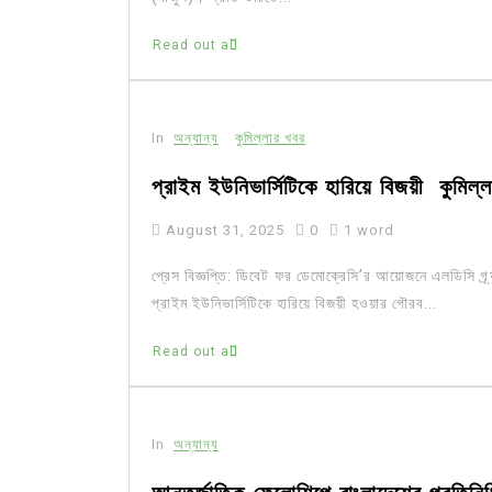
Read out all
In
অন্যান্য
কুমিল্লার খবর
প্রাইম ইউনিভার্সিটিকে হারিয়ে বিজয়ী কুমিল্ল
August 31, 2025
0
1 word
প্রেস বিজ্ঞপ্তি: ডিবেট ফর ডেমোক্রেসি’র আয়োজনে এলডিসি গ্র্যা
প্রাইম ইউনিভার্সিটিকে হারিয়ে বিজয়ী হওয়ার গৌরব...
Read out all
In
অন্যান্য