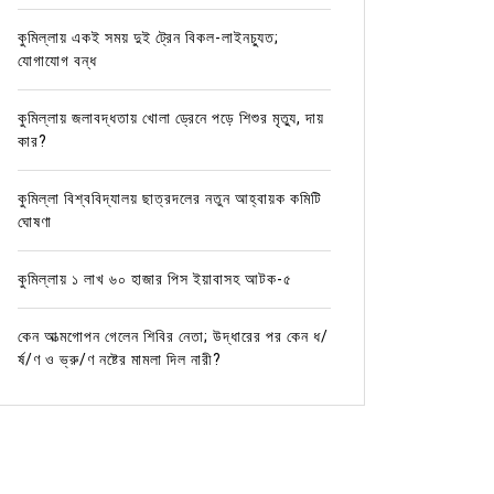
কুমিল্লায় একই সময় দুই ট্রেন বিকল-লাইনচ্যুত;
যোগাযোগ বন্ধ
কুমিল্লায় জলাবদ্ধতায় খোলা ড্রেনে পড়ে শিশুর মৃত্যু, দায়
কার?
কুমিল্লা বিশ্ববিদ্যালয় ছাত্রদলের নতুন আহ্বায়ক কমিটি
ঘোষণা
কুমিল্লায় ১ লাখ ৬০ হাজার পিস ইয়াবাসহ আটক-৫
কেন আত্মগোপন গেলেন শিবির নেতা; উদ্ধারের পর কেন ধ/
র্ষ/ণ ও ভ্রু/ণ নষ্টের মামলা দিল নারী?