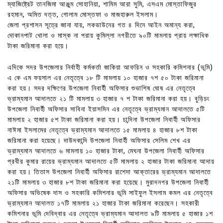
ম্যাজিষ্ট্রেট তানজিমা আঞ্জুম সোহানিয়া, শামিম আরা সুমি, এসএম মোস্তাফিজুর
রহমান, অমিত দত্ত, গোলাম মোস্তফা ও মাজহারুল ইসলাম।
জেলা প্রশাসন সূত্রে জানা যায়, লকডাউনের গত ৪ দিনে আইন অমান্য করা,
দোকানপাট খোলা ও মাস্ক না পরায় কুমিল্লা নগরীতে ৯০টি মামলায় প্রায় লক্ষাধিক
টাকা জরিমানা করা হয়ে।
এদিকে সদর উপজেলার নির্বাহী কর্মকর্তা জাকিয়া আফরিন ও সহকারি কমিশনার (ভূমি)
এ কে এম ফয়সাল এর নেতৃত্বে ১৮ টি মামলায় ১০ হাজার ৭শ ৫০ টাকা জরিমানা
করা হয়। সদর দক্ষিণের উপজেলা নিবার্হী অফিসার শুভাশিষ ঘোষ এর নেতৃত্বে
ভ্রাম্যমান আদালতে ২১ টি মামলায় ৩ হাজার ৭ শ টাকা জরিমানা করা হয়। বুড়িচং
উপজেলা নিবার্হী অফিসার সাবিনা ইয়াসমিন এর নেতৃত্বে ভ্রাম্যমান আদালতে ৫টি
মামলায় ২ হাজার ৫শ টাকা জরিমানা করা হয়। চান্দিনা উপজেলা নিবার্হী অফিসার
নাঈমা ইসলামের নেতৃত্বে ভ্রাম্যমান আদালতে ১৫ মামলায় ৪ হাজার ৮শ টাকা
জরিমানা করা হয়েছে। দাউদকান্দি উপজেলা নিবার্হী অফিসার সেলিম শেখ এর
ভ্রাম্যমান আদালতে ৬ মামলায় ১০ হাজার টাকা, মেঘনা উপজেলা নিবার্হী অফিসার
প্রবীর কুমার রায়ের ভ্রাম্যমান আদালতে ৫টি মামলায় ২ হাজার টাকা জরিমানা আদায়
করা হয়। তিতাস উপজেলা নিবার্হী অফিসার রাশেদা আক্তারের ভ্রাম্যমান আদালতে
২১টি মামলায় ৩ হাজার ৮শ টাকা জরিমানা করা হয়েছে। মুরাদনগর উপজেলা নিবার্হী
অফিসার অভিষেক দাস ও সহকারি কমিশনার ভূমি সাইফুল ইসলাম কমল এর নেতৃত্বে
ভ্রাম্যমান আদালত ১৭টি মামলায় ২১ হাজার টাকা জরিমানা করেছেন। সহকারী
কমিশনার ভূমি দেবিদ্বার এর নেতৃত্বে ভ্রাম্যমান আদালত ৯টি মামলায় ৫ হাজার ১শ