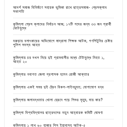
আদর্শ সমাজ বিনির্মাণে সহায়ক ভুমিকা রাখে ছাত্রসমাজ- প্রেসক্লাব
সভাপতি
কুমিল্লা প্রেস ক্লাবের নির্বাচন আজ; ১৭টি পদের জন্য ৩৩ জন প্রার্থী
ভোটযুদ্ধে
বরুড়ায় বলাৎকারের অভিযোগে মাদ্রাসা শিক্ষক আটক, গণপিটুনির চেষ্টায়
পুলিশ সদস্য আহত
কুমিল্লায় চর দখল নিয়ে দুই গ্রামবাসীর মধ্যে টেটাযুদ্ধে নিহত ১,
আহত ২০
কুমিল্লার নবাগত জেলা প্রশাসক হলেন রোজী আক্তার
কুমিল্লায় একই সময় দুই ট্রেন বিকল-লাইনচ্যুত; যোগাযোগ বন্ধ
কুমিল্লায় জলাবদ্ধতায় খোলা ড্রেনে পড়ে শিশুর মৃত্যু, দায় কার?
কুমিল্লা বিশ্ববিদ্যালয় ছাত্রদলের নতুন আহ্বায়ক কমিটি ঘোষণা
কুমিল্লায় ১ লাখ ৬০ হাজার পিস ইয়াবাসহ আটক-৫