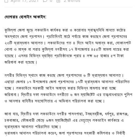
April 17, 2021
0
2 words
দেলোয়ার হোসাইন আকাইদ:
কুমিল্লা জেলা জুড়ে লকডাউন কার্যকর করা ও করোনায় স্বাস্থ্যবিধি মানতে কঠোর
অবস্থানে জেলা প্রশাসন। প্রতিদিনই মাঠে পর্যায়ে কাজ করছেন জেলা প্রশাসনের
২৩টি ভ্রাম্যমান আদালত। লকডাউনের গত ৪ দিনে আইন অমান্য করা, দোকানপাট
খোলা ও মাস্ক না পরায় কুমিল্লা নগরীসহ ১৭ উপজেলায় ৪৫৫টি মামলা দায়ের করা
হয়েছে। এসময় বিভিন্ন ব্যাক্তি প্রতিষ্ঠানকে প্রায় ৪ লক্ষ ৬৫ হাজার ৫শ টাকা
জরিমানা করা হয়েছে।
নগরীর বিভিন্ন স্থানে কাজ করছে জেলা প্রশাসনের ৬ টি ভ্রাম্যমান আদালত।
এছাড়া জেলার ১৭ উপজেলায় জেলা প্রশাসনের ১৭টি ভ্রাম্যমান আদালত পরিচালিত
হচ্ছে। লকডাউনে সরকারী আইন অমান্য করায় বিভিন্ন মামলায় করা হচ্ছে
জরিমানা। দ্বিতীয় দফা লকডাউনে নগরীতে ৬ জন ম্যাজিষ্টেট এর তত্ত্বাবধায়নে পুলিশ
ও আনসার বাহিনীর সহযোগিতায় এ অভিযান পরিচালনা করা হচ্ছে।
জানা যায়, দ্বিতীয় দফা লকডাউনে নগরীর শাসনগাছা, টমছমব্রীজ, ধর্মপুর, রাজগঞ্জ,
চকবাজার, ফৌজধারী মোড়ে ৬জন ম্যাজিষ্ট্রেট এর নেতৃত্বে লকডাইন কার্যকরে এ
ভ্রাম্যমান আদালত পরিচালিত হচ্ছে।
ভ্রামমান আদালন পরিচালনা করেন, জলা প্রশাসনের সহকারী কমিশনার ও নির্বাহী