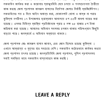
লকডাউন কার্যকর করা ও করোনায় স্বাস্থ্যবিধি মেনে চলতে ও গনসচেতনতা তৈরীতে
কাজ করছে জেলা প্রশাসক কামরুল হাসানের নির্দেশনা জেলার নির্বাহী ম্যাজিষ্টেটগন।
লকডাউনের গত ৪ দিনে আইন অমান্য করা, দোকানপাট খোলা ও মাস্ক না পরায়
কুমিল্লা নগরীসহ ১৭ উপজেলায় ভ্রাম্যমান আদালতে ৪শ ৫৫টি মামলা দায়ের করা
হয়েছে। এসময় বিভিন্ন ব্যাক্তি প্রতিষ্ঠানকে প্রায় ৪ লক্ষ ৬৫ হাজার ৫শ টাকা
জরিমানা করা হয়েছে। আমাদের অভিযান সবসময় চলমান থাকায় পরিসংখ্যান কিছুটা
বাড়তে পারে। জনস্বার্ধে এ অভিযান অব্যাহত থাকবে।
জেলা প্রশাসক মোঃ কামরুল হাসান জানান, রেড জোন হিসেবে রয়েছে কুমিল্লা ।
এখানে আক্রান্ত ও মৃত্যর হার সবচেয়ে বেশি। লকডাউন কঠোরভাবে কার্যকর করতে
জেলা প্রশাসন তৎপর রয়েছে। জনপ্রতিনিধি জেলা প্রশাসন, পুলিশ প্রশাসনসহ
সবাই সমন্বিত ভাবে লকডাউন বাস্তবায়নে কাজ করছি।
LEAVE A REPLY