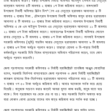
টাকা জরিমানা করেন। বরুড়া উপজেলা নিবার্হী অফিসার আনিসুল ইসলাম এর নেতৃত্বে
ভাম্যমান অদালত ৪টি মামলায় ২ হাজার ১শ টাকা জরিমানা করেন। নাঙ্গলকোট
উপজেলা নিবার্হী অফিসার মিল্টন বিশ^াস এর নেতৃত্বে ভ্রামমান আদালতে ৫ টি
মামলায় ২ হাজার টাকা , চৌদ্দগ্রাম উপজেলা নিবার্হী অফিসার মাসুদ রানার ভ্রাম্যমান
আদালত ৪ টি মামলায় ২০ হাজার টাকা জরিমানা করেন। লাকসাম উপজেলা নিবার্হী
অফিসার এ কে এম সাইফুল ইসলাম এর নেতৃত্বে ভ্রাম্যমান আদালতে ১১ টি মামলায়
২১ হাজার ৩শ টাকা জরিমানা করেন। মনোহরগঞ্জ উপজেলা নিবার্হী অফিসার সোহেল
রানার নেতৃত্বে ৯ টি মামলায় ২ হাজার ৮শ টাকা জরিমানা করেন। লালমাই উপজেলা
সহকারি কমিশনার (ভূমি) শারমিন আরার নেতৃত্বে ভ্রাম্যমান আদালত ৯ টি মামলায়
৫ হাজার ৬শ টাকা অর্থদন্ড প্রদান করেন। তাছাড়া হোমনা ও বি-পাড়ায় নির্বাহী
কর্মকর্তাবৃন্দ সরকারি বিধি নিষেধ বাস্তবায়নে অভিযান পরিচালনা করেন, তবে কোন
অর্থদন্ড প্রদান করেননি।
জেলা প্রশাসনের সহকারী কমিশনার ও নির্বাহী ম্যাজিষ্ট্রেট তানজিমা আঞ্জুম সোহানিয়া
বলেন, সরকারি নির্দেশনা বাস্তবায়নে জেলা প্রশাসক ও জেলা নির্বাহী ম্যাজিষ্ট্রেট
কামরুল হাসানের দিক-নির্দেশনায় ভ্রাম্যমান আদালত পরিচালনা করে ২১ টি মামলায়
৭ হাজার ৭শ ৫০ টাকা অর্থদন্ড জরিমানা করি। আবার অনেককে সর্তক করে ছেড়ে
দিয়েছি। মানুষকে সচেতন করার জন্যই আমরা মূলত কাজ করছি, মানুষ যাতে ঘরে
থাকে। বিনা প্রয়োজনে ঘর থেকে বের না হয়। আর সরকারি নির্দেশ অমান্য করে
যারা দোকান খোলা রেখেছে তাদের নাম মাত্র জরিমানা করে সর্তক করা হচ্ছে।
জেলা প্রশাসনের সহকারি কমিশনার ও নির্বাহী ম্যাজিষ্ট্রেট আবু সাঈদ বলেন,