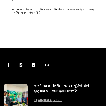
কেন আত্মগোপন গেলেন শিবির নেতা; উদ্ধারের পর কেন ধ/র্ষ/ণ ও ভ্রু/
ণ নষ্টের মামলা দিল নারী?
আদর্শ সমাজ বিনির্মাণে সহায়ক ভুমিকা রাখে
ছাত্রসমাজ- প্রেসক্লাব সভাপতি
August 6, 2026