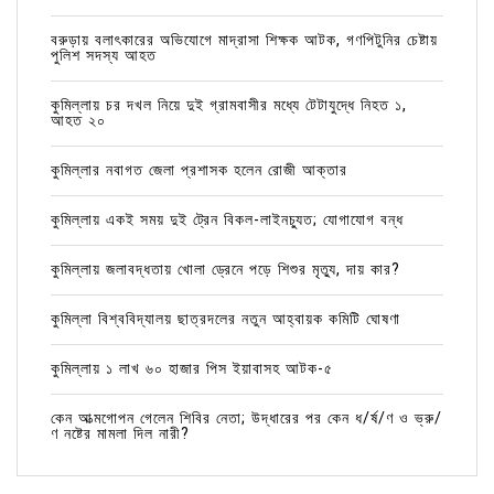
বরুড়ায় বলাৎকারের অভিযোগে মাদ্রাসা শিক্ষক আটক, গণপিটুনির চেষ্টায়
পুলিশ সদস্য আহত
কুমিল্লায় চর দখল নিয়ে দুই গ্রামবাসীর মধ্যে টেটাযুদ্ধে নিহত ১,
আহত ২০
কুমিল্লার নবাগত জেলা প্রশাসক হলেন রোজী আক্তার
কুমিল্লায় একই সময় দুই ট্রেন বিকল-লাইনচ্যুত; যোগাযোগ বন্ধ
কুমিল্লায় জলাবদ্ধতায় খোলা ড্রেনে পড়ে শিশুর মৃত্যু, দায় কার?
কুমিল্লা বিশ্ববিদ্যালয় ছাত্রদলের নতুন আহ্বায়ক কমিটি ঘোষণা
কুমিল্লায় ১ লাখ ৬০ হাজার পিস ইয়াবাসহ আটক-৫
কেন আত্মগোপন গেলেন শিবির নেতা; উদ্ধারের পর কেন ধ/র্ষ/ণ ও ভ্রু/
ণ নষ্টের মামলা দিল নারী?