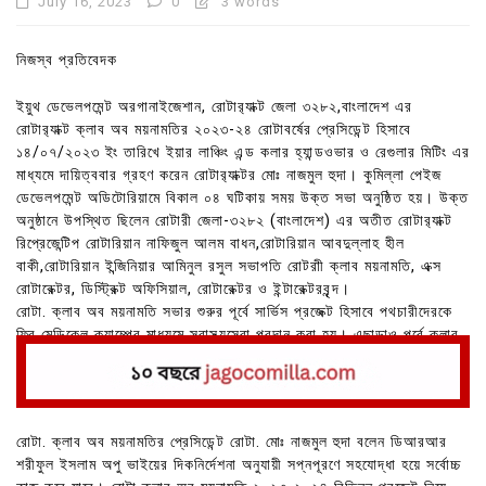
July 16, 2023
0
3 words
নিজস্ব প্রতিবেদক
ইয়ুথ ডেভেলপমেন্ট অরগানাইজেশান, রোটার‍্যাক্ট জেলা ৩২৮২,বাংলাদেশ এর
রোটার‍্যাক্ট ক্লাব অব ময়নামতির ২০২৩-২৪ রোটাবর্ষের প্রেসিডেন্ট হিসাবে
১৪/০৭/২০২৩ ইং তারিখে ইয়ার লাঞ্চিং এন্ড কলার হ্যান্ডওভার ও রেগুলার মিটিং এর
মাধ্যমে দায়িত্ববার গ্রহণ করেন রোটার‍্যাক্টর মোঃ নাজমুল হুদা। কুমিল্লা পেইজ
ডেভেলপমেন্ট অডিটোরিয়ামে বিকাল ০৪ ঘটিকায় সময় উক্ত সভা অনুষ্ঠিত হয়। উক্ত
অনুষ্ঠানে উপস্থিত ছিলেন রোটারী জেলা-৩২৮২ (বাংলাদেশ) এর অতীত রোটার‍্যাক্ট
রিপ্রেজেন্টিপ রোটারিয়ান নাফিজুল আলম বাধন,রোটারিয়ান আবদুল্লাহ হীল
বাকী,রোটারিয়ান ইন্জিনিয়ার আমিনুল রসুল সভাপতি রোটরাী ক্লাব ময়নামতি, এক্স
রোটারেক্টর, ডিস্ট্রিক্ট অফিসিয়াল, রোটারেক্টর ও ইন্টারেক্টরবৃন্দ।
রোটা. ক্লাব অব ময়নামতি সভার শুরুর পূর্বে সার্ভিস প্রজেক্ট হিসাবে পথচারীদেরকে
ফ্রি মেডিকেল ক্যাম্পের মাধ্যমে স্বাস্থ্যসেবা প্রদান করা হয়। এছাড়াও পূর্বে ক্লাব
এসেম্বলি, জিরো আওয়ার সেলিব্রেশন, বৃক্ষরোপণ কর্মসূচি পালন করা করেন।
রোটা. ক্লাব অব ময়নামতির প্রেসিডেন্ট রোটা. মোঃ নাজমুল হুদা বলেন ডিআরআর
শরীফুল ইসলাম অপু ভাইয়ের দিকনির্দেশনা অনুযায়ী সপ্নপূরণে সহযোদ্ধা হয়ে সর্বোচ্চ