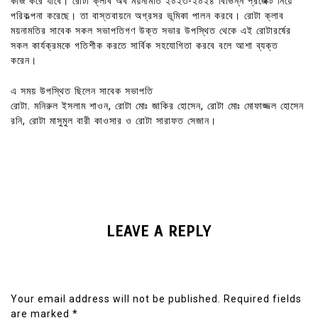
কাজ করে যাবে। রোটা ক্লাব অব ময়নামতি ২০২৩-২০২৪ বিভিন্ন প্রজেক্ট নিয়ে
পরিকল্পনা করেছে। তা বাস্তবায়নে অগ্রসর ভূমিকা পালন করবে। রোটা ক্লাব
ময়নামতির সাবেক সকল সভাপতিগণ উক্ত সভার উপস্থিত থেকে এই রোটারর্ষের
সকল কার্যক্রমকে গতিশীক করতে সার্বিক সহযোগিতা করবে বলে আশা ব্যক্ত
করেন।
এ সময় উপস্থিত ছিলেন সাবেক সভাপতি
রোটা. মনিরুল ইসলাম শাওন, রোটা মোঃ জাকির হোসেন, রোটা মোঃ মোফাজ্জল হোসেন
রনি, রোটা মাসুমুল বারী কাওসার ও রোটা সারাফত সেজান।
LEAVE A REPLY
Your email address will not be published.
Required fields
are marked
*