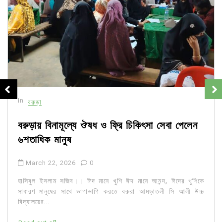
In
বরুড়া
বরুড়ায় বিনামূল্যে ঔষধ ও ফ্রি চিকিৎসা সেবা পেলেন
৬শতাধিক মানুষ
March 22, 2026
0
হাসিবুল ইসলাম সজিব।। ঈদ মানে খুশি ঈদ মানে আনন্দ, ঈদের খুশিকে
সাধারণ মানুষের সাথে ভাগাভাগি করতে বরুরা আমড়াতলী সি আলী উচ্চ
বিদ্যালয়ের...