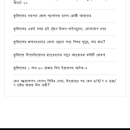
আহত ২০
কুমিল্লার নবাগত জেলা প্রশাসক হলেন রোজী আক্তার
কুমিল্লায় একই সময় দুই ট্রেন বিকল-লাইনচ্যুত; যোগাযোগ বন্ধ
কুমিল্লায় জলাবদ্ধতায় খোলা ড্রেনে পড়ে শিশুর মৃত্যু, দায় কার?
কুমিল্লা বিশ্ববিদ্যালয় ছাত্রদলের নতুন আহ্বায়ক কমিটি ঘোষণা
কুমিল্লায় ১ লাখ ৬০ হাজার পিস ইয়াবাসহ আটক-৫
কেন আত্মগোপন গেলেন শিবির নেতা; উদ্ধারের পর কেন ধ/র্ষ/ণ ও ভ্রু/
ণ নষ্টের মামলা দিল নারী?