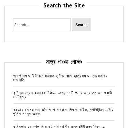
Search the Site
Search
for:
মাত্র পাওয়া পোস্টঃ
আদর্শ সমাজ বিনির্মাণে সহায়ক ভুমিকা রাখে ছাত্রসমাজ- প্রেসক্লাব
সভাপতি
কুমিল্লা প্রেস ক্লাবের নির্বাচন আজ; ১৭টি পদের জন্য ৩৩ জন প্রার্থী
ভোটযুদ্ধে
বরুড়ায় বলাৎকারের অভিযোগে মাদ্রাসা শিক্ষক আটক, গণপিটুনির চেষ্টায়
পুলিশ সদস্য আহত
কুমিল্লায় চর দখল নিয়ে দুই গ্রামবাসীর মধ্যে টেটাযুদ্ধে নিহত ১,