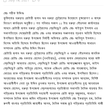
July 18, 2021
0
মোঃ শরীফ উদ্দিনঃ
কুমিল্লার বরুড়ায় রোটারী ক্লাব অব বরুড়া সেন্ট্রালের উদ্যোগে বৃক্ষরোপণ ও মাস্ক
বিতরণ কার্যক্রম অনুষ্ঠিত। গত শনিবার সকাল ১১ টায় বরুড়া পৌরসভা কার্যালয়ের
সামনে রোটারী ক্লাব বরুড়া সেন্ট্রালের প্রেসিডেন্ট রোটঃ মোঃ সাইফুল ইসলাম এর
সভাপতিত্বে সেক্রেটারী রোটাঃ মোঃ ওমর ফারুকের সঞ্চালনায় প্রধান অতিথি হিসেবে
উপস্থিত ছিলেন বরুড়া উপজেলা নির্বাহী অফিসার রোটাঃ মোঃ আনিসুল ইসলাম।
বিশেষ অতিথি হিসেবে উপস্থিত ছিলেন বরুড়া উপজেলা আওয়ামীলীগের সাধারন
সম্পাদক রোটাঃ নাসির উদ্দিন লিংকন
রোটারি ক্লাব অব বরুড়া সেন্ট্রালের চার্টার প্রেসিডেন্ট ও বরুড়া পৌরসভার মানবিক
মেয়র রোটাঃ মোঃ বকতার হোসেন (বখতিয়ার), এসময় ক্লাব মেম্বারদের মধ্যে ফাষ্ট
প্রেসিডেন্ট আক্তার হোসেন, প্রেসিডেন্ট ইলেক্ট রোটাঃ আসাদুজ্জামান জুয়েল, ভাইস
প্রেসিডেন্ট রোটাঃ শাহিনুর হোসেন, সাবেক এজিএস রোটাঃ মোঃ শাহজাহান, দৈনিক
ভোরের ডাক পত্রিকার উপজেলা প্রতিনিধি রোটঃ ওমর ফারুক, উপস্থিত ছিলেন।
অন্যান্যের মধ্যে উপজেলা আওয়ামীলীগের দপ্তর সম্পাদক দুলাল আহমেদ, বিশিষ্ট
আওয়ামীলীগ নেতা নুর উদ্দিন খন্দকার স্বপন, উপজেলা ছাত্রলীগের যুগ্ম আহবায়ক
সাদ্দাম হোসেন, বরুড়া উপজেলা প্রেসক্লাবের প্রতিষ্ঠাতা সভাপতি দৈনিক যায়যায় দিন
পত্রিকার উপজেলা প্রতিনিধি সহযোগী অধ্যাপক রোটা মাসুদ মজুমদার, সাধারণ
সম্পাদক দৈনিক মানব জমিন পত্রিকার উপজেলা প্রতিনিধি মোঃ ইকরামুল হক, দৈনিক
রুপসী বাংলার প্রতিনিধি জাহাঙ্গীর আলম, দৈনিক সমাজ কন্ঠ পত্রিকার প্রতিনিধি গাজী