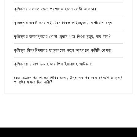
কুমিল্লার নবাগত জেলা প্রশাসক হলেন রোজী আক্তার
কুমিল্লায় একই সময় দুই ট্রেন বিকল-লাইনচ্যুত; যোগাযোগ বন্ধ
কুমিল্লায় জলাবদ্ধতায় খোলা ড্রেনে পড়ে শিশুর মৃত্যু, দায় কার?
কুমিল্লা বিশ্ববিদ্যালয় ছাত্রদলের নতুন আহ্বায়ক কমিটি ঘোষণা
কুমিল্লায় ১ লাখ ৬০ হাজার পিস ইয়াবাসহ আটক-৫
কেন আত্মগোপন গেলেন শিবির নেতা; উদ্ধারের পর কেন ধ/র্ষ/ণ ও ভ্রু/
ণ নষ্টের মামলা দিল নারী?