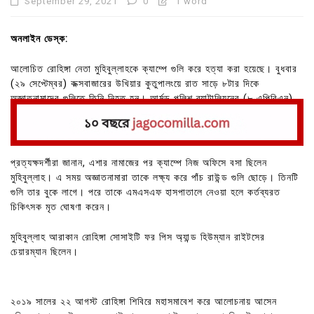
September 29, 2021
0
1 word
অনলাইন ডেস্ক:
আলোচিত রোহিঙ্গা নেতা মুহিবুল্লাহকে ক্যাম্পে গুলি করে হত্যা করা হয়েছে। বুধবার
(২৯ সেপ্টেম্বর) কক্সবাজারের উখিয়ার কুতুপালংয়ে রাত সাড়ে ৮টার দিকে
অজ্ঞাতনামাদের গুলিতে তিনি নিহত হন। আর্মড পুলিশ ব্যাটালিয়নের (৮ এপিবিএন)
পুলিশ সুপার (এসপি) শিহাব কায়সার খান জাগো নিউজ এ তথ্য নিশ্চিত করেছেন।
প্রত্যক্ষদর্শীরা জানান, এশার নামাজের পর ক্যাম্পে নিজ অফিসে বসা ছিলেন
মুহিবুল্লাহ। এ সময় অজ্ঞাতনামারা তাকে লক্ষ্য করে পাঁচ রাউন্ড গুলি ছোড়ে। তিনটি
গুলি তার বুকে লাগে। পরে তাকে এমএসএফ হাসপাতালে নেওয়া হলে কর্তব্যরত
চিকিৎসক মৃত ঘোষণা করেন।
মুহিবুল্লাহ আরাকান রোহিঙ্গা সোসাইটি ফর পিস অ্যান্ড হিউম্যান রাইটসের
চেয়ারম্যান ছিলেন।
২০১৯ সালের ২২ আগস্ট রোহিঙ্গা শিবিরে মহাসমাবেশ করে আলোচনায় আসেন