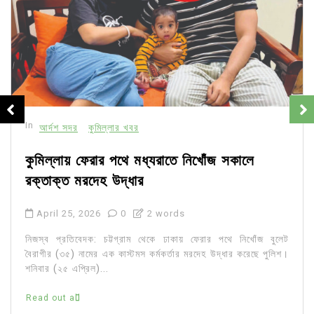
In
আর্দশ সদর
কুমিল্লার খবর
কুমিল্লায় ফেরার পথে মধ্যরাতে নিখোঁজ সকালে
রক্তাক্ত মরদেহ উদ্ধার
April 25, 2026
0
2 words
নিজস্ব প্রতিবেদক: চট্টগ্রাম থেকে ঢাকায় ফেরার পথে নিখোঁজ বুলেট
বৈরাগীর (৩৫) নামের এক কাস্টমস কর্মকর্তার মরদেহ উদ্ধার করেছে পুলিশ।
শনিবার (২৫ এপ্রিল)...
Read out all