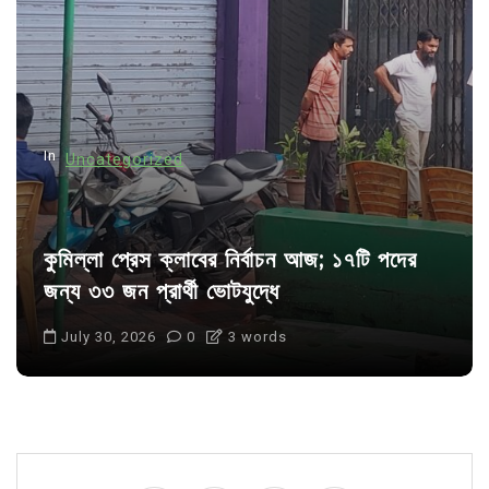
a
t
i
o
n
In
Uncategorized
কুমিল্লা প্রেস ক্লাবের নির্বাচন আজ; ১৭টি পদের
জন্য ৩৩ জন প্রার্থী ভোটযুদ্ধে
July 30, 2026
0
3 words