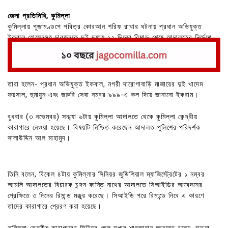
জেলা প্রতিনিধি, কুমিল্লা
কুমিল্লায় পূজামণ্ডপে পবিত্র কোরআন শরিফ রাখার ঘটনায় প্রধান অভিযুক্ত
ইকবাল হোসেনসহ চারজনকে দুই দফায় ১২ দিনের রিমান্ড শেষে আদালতের নির্দেশে
কারাগারে প্রেরণ করা হয়েছে।
তারা হলেন- প্রধান অভিযুক্ত ইকবাল, নগরী দারোগাবাড়ি মাজারের দুই খাদেম
ফয়সাল, হুমায়ুন এবং জরুরি সেবা নম্বর ৯৯৯-এ কল দিয়ে জানানো ইকরাম।
বুধবার (৩ নভেম্বর) সন্ধ্যা ৬টায় কুমিল্লা আদালতে থেকে কুমিল্লা কেন্দ্রীয়
কারাগারে নেওয়া হয়েছে। বিষয়টি নিশ্চিত করেছেন আদালত পুলিশের পরিদর্শক
সালাউদ্দিন আল মাহামুদ।
তিনি বলেন, বিকেল ৪টায় কুমিল্লার সিনিয়র জুডিশিয়াল ম্যাজিস্ট্রেটের ১ নম্বর
আমলি আদালতের বিচারক চন্দন কান্তি নাথের আদালতে সিআইডির আবেদনের
প্রেক্ষিতে ৩ দিনের রিমান্ড মঞ্জুর করেছে। সিআইডি পরে রিমান্ডে নিবে এ কারণে
তাদের কারাগারে প্রেরণ করা হয়েছে।