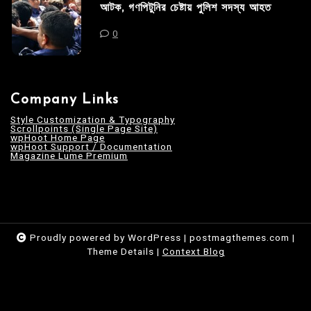
আটক, গণপিটুনির চেষ্টায় পুলিশ সদস্য আহত
0
Company Links
Style Customization & Typography
Scrollpoints (Single Page Site)
wpHoot Home Page
wpHoot Support / Documentation
Magazine Lume Premium
Proudly powered by WordPress
|
postmagthemes.com
|
Theme Details
|
Context Blog