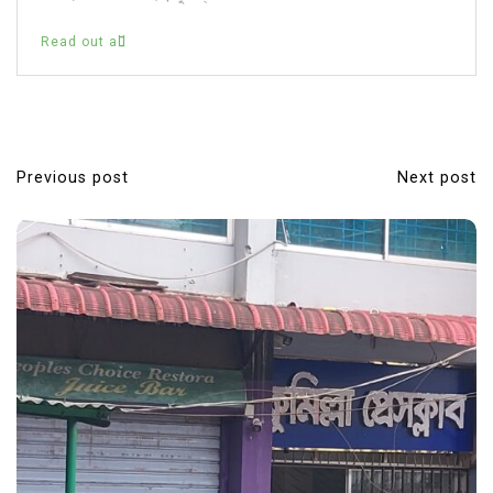
Read out all
Previous post
Next post
P
o
s
t
n
a
v
i
g