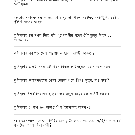
ভোটযুদ্ধে
বরুড়ায় বলাৎকারের অভিযোগে মাদ্রাসা শিক্ষক আটক, গণপিটুনির চেষ্টায়
পুলিশ সদস্য আহত
কুমিল্লায় চর দখল নিয়ে দুই গ্রামবাসীর মধ্যে টেটাযুদ্ধে নিহত ১,
আহত ২০
কুমিল্লার নবাগত জেলা প্রশাসক হলেন রোজী আক্তার
কুমিল্লায় একই সময় দুই ট্রেন বিকল-লাইনচ্যুত; যোগাযোগ বন্ধ
কুমিল্লায় জলাবদ্ধতায় খোলা ড্রেনে পড়ে শিশুর মৃত্যু, দায় কার?
কুমিল্লা বিশ্ববিদ্যালয় ছাত্রদলের নতুন আহ্বায়ক কমিটি ঘোষণা
কুমিল্লায় ১ লাখ ৬০ হাজার পিস ইয়াবাসহ আটক-৫
কেন আত্মগোপন গেলেন শিবির নেতা; উদ্ধারের পর কেন ধ/র্ষ/ণ ও ভ্রু/
ণ নষ্টের মামলা দিল নারী?