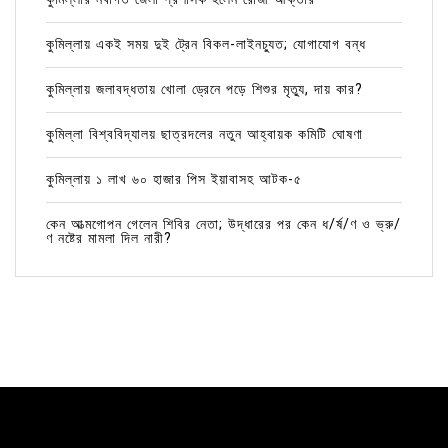
কুমিল্লায় একই সময় দুই ট্রেন বিকল-লাইনচ্যুত; যোগাযোগ বন্ধ
কুমিল্লায় জলাবদ্ধতায় খোলা ড্রেনে পড়ে শিশুর মৃত্যু, দায় কার?
কুমিল্লা বিশ্ববিদ্যালয় ছাত্রদলের নতুন আহ্বায়ক কমিটি ঘোষণা
কুমিল্লায় ১ লাখ ৬০ হাজার পিস ইয়াবাসহ আটক-৫
কেন আত্মগোপন গেলেন শিবির নেতা; উদ্ধারের পর কেন ধ/র্ষ/ণ ও ভ্রু/
ণ নষ্টের মামলা দিল নারী?