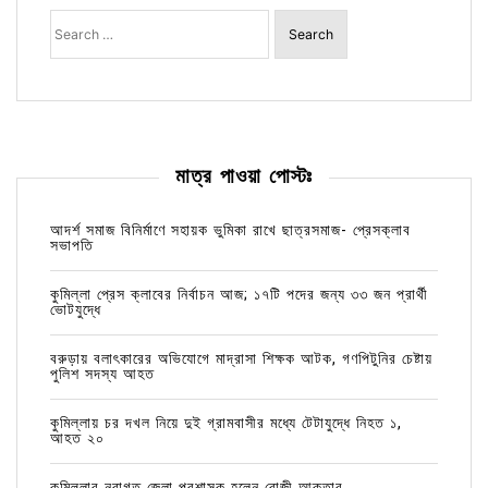
Search
for:
মাত্র পাওয়া পোস্টঃ
আদর্শ সমাজ বিনির্মাণে সহায়ক ভুমিকা রাখে ছাত্রসমাজ- প্রেসক্লাব
সভাপতি
কুমিল্লা প্রেস ক্লাবের নির্বাচন আজ; ১৭টি পদের জন্য ৩৩ জন প্রার্থী
ভোটযুদ্ধে
বরুড়ায় বলাৎকারের অভিযোগে মাদ্রাসা শিক্ষক আটক, গণপিটুনির চেষ্টায়
পুলিশ সদস্য আহত
কুমিল্লায় চর দখল নিয়ে দুই গ্রামবাসীর মধ্যে টেটাযুদ্ধে নিহত ১,
আহত ২০
কুমিল্লার নবাগত জেলা প্রশাসক হলেন রোজী আক্তার