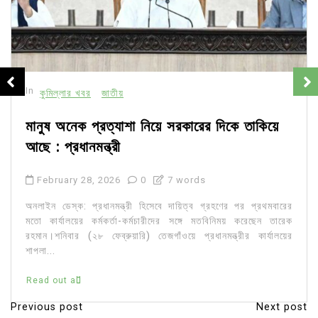
In
কুমিল্লার খবর
জাতীয়
মানুষ অনেক প্রত্যাশা নিয়ে সরকারের দিকে তাকিয়ে
আছে : প্রধানমন্ত্রী
February 28, 2026
0
7 words
অনলাইন ডেস্ক: প্রধানমন্ত্রী হিসেবে দায়িত্ব গ্রহণের পর প্রথমবারের
মতো কার্যালয়ের কর্মকর্তা-কর্মচারীদের সঙ্গে মতবিনিময় করেছেন তারেক
রহমান।শনিবার (২৮ ফেব্রুয়ারি) তেজগাঁওয়ে প্রধানমন্ত্রীর কার্যালয়ের
শাপলা...
Read out all
Previous post
Next post
P