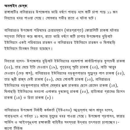
অনলাইন ডেস্ক:
রাঙ্গামাটির নানিয়ারচর উপজেলায় ভারি বর্ষণে পাহাড় ধসে মাটি চাপা পড়ে ১১ জন
নিহতের খবর পাওয়া গেছে। সোমবার গভীর রাতে এ ঘটনা ঘটে।
নানিয়ারচর উপজেলা পরিষদের চেয়ারম্যান (ভারপ্রাপ্ত) কোয়ালিটি চাকমা ঘটনার
সত্যতা নিশ্চিত করে জানান, রাতে ভারি বর্ষণে মাটি চাপায় উপজেলার বুড়িঘাট
ইউনিয়নে একই পরিবারের চারজন ও নানিয়ারচর ইউনিয়নে চারজন ও ঘিলাছড়ি
ইউনিয়নে তিনজন নিহত হয়েছেন।
নিহতরা হলেন- উপজেলার বুড়িঘাট ইউনিয়নের ধরমপাশা কার্বারিপাড়ার ফুলদেবী চাকমা
(৫৫), তার মেয়ে ইতি দেওয়ান (১৯), পুত্রবধূ স্মৃতি চাকমা (২৩), নাতি আয়ুব
দেওয়ান (দেড় মাস), নানিয়ারচর ইউনিয়নের বড়কূলপাড়ার সুরেন্দ্র লাল চাকমা (৫৫),
তার স্ত্রী রাজ্য দেবী চাকমা (৫০), মেয়ে সোনালী চাকমা (১৩), নানিয়ারচর
ইউনিয়নের বড়কূলপাড়ার মহিলা মেম্বার রত্মা চাকমার ছেলে রোমেন চাকমা (১৪),
ঘিলাছড়ি ইউনিয়নের মনতলা এলাকার বৃষকেতু চাকমা (৫৫), হাতিমারা গ্রামের রিপেন
চাকমা (১৪) ও রিতা চাকমা (৮)।
নানিয়ারচর উপজেলা নির্বাহী কর্মকর্তা (ইউএনও) আব্দুল্লাহ আল মামুন বলেন,
পাহাড়ধসে এ পর্যন্ত ১১ জনের মৃত্যুর খবর পাওয়া গেছে। উপজেলা প্রশাসন, ফায়ার
সার্ভিস ও আইনশৃঙ্খলা রক্ষাকারী বাহিনীর সদস্যরা উদ্ধার তৎপরতা চালাচ্ছেন।-
জাগো নিিউজ