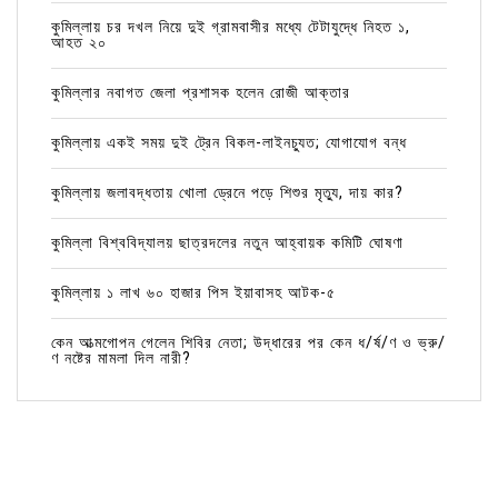
কুমিল্লায় চর দখল নিয়ে দুই গ্রামবাসীর মধ্যে টেটাযুদ্ধে নিহত ১,
আহত ২০
কুমিল্লার নবাগত জেলা প্রশাসক হলেন রোজী আক্তার
কুমিল্লায় একই সময় দুই ট্রেন বিকল-লাইনচ্যুত; যোগাযোগ বন্ধ
কুমিল্লায় জলাবদ্ধতায় খোলা ড্রেনে পড়ে শিশুর মৃত্যু, দায় কার?
কুমিল্লা বিশ্ববিদ্যালয় ছাত্রদলের নতুন আহ্বায়ক কমিটি ঘোষণা
কুমিল্লায় ১ লাখ ৬০ হাজার পিস ইয়াবাসহ আটক-৫
কেন আত্মগোপন গেলেন শিবির নেতা; উদ্ধারের পর কেন ধ/র্ষ/ণ ও ভ্রু/
ণ নষ্টের মামলা দিল নারী?