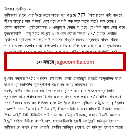
নিজস্ব প্রতিবেদক:
কুমিল্লায় রাইড শেয়ারিংয়ে নতুন মাত্রা যুগ করেছে 777, ‘যাতায়াতের গতি বাড়লে
জীবন যাত্রার মান বাড়বে’ শ্লোগানে সেবাটি শুরু হতে যাচ্ছে মার্চের শুরু থেকে।
মোটর সাইকেল, প্রাইভেটকার ও এম্বুলেন্স সেবার মাধ্যমে প্রাথমিক ভাবে সেবা পাবে
কুমিল্লাবাসী। কিছুদিনের মধ্যেই গুগল প্লে স্টোরে মিলবে 777 রাইডি শেয়ারিং
অ্যাপস। গ্রাহকরা সহজেই এই অ্যাপের মাধ্যমে নিজের গন্তব্যের বাহন খোঁজে
পাবে। শুরুতে জেলার ১৭টি উপজেলায় রাইড শেয়ারিং শুরু হতে যাচ্ছে। ক্রমান্বয়ে
তা দেশব্যাপী সেবার আওতায় নিয়ে আশা হবে।রাইড শেয়ারিংয়ের পাশাপাশি রেন্ট-এ
কার সেবা দিবে প্রতিষ্ঠানটি।
বুধবার সন্ধ্যায় নগরীর এজরুল এভিনিউর একটি রেস্টুরেন্টে বিষয়টি আনুষ্ঠানিক ভাবে
জানান প্রতিষ্ঠানটির ব্যবস্থাপনা পরিচালক জহির রায়হান। হয়।
এছাড়া রাইড শেয়ারিংয়ে তরুণদের কাজের সুযোগ রয়েছে বলে জানান প্রতিষ্ঠাতা৷
প্রাথমিক ভাবে গ্রাহকদের বিশেষ অফারে যাত্রা শুরু করবে 777 রাইড শেয়ারিং।
সাংবাদিকদের সাথে মত বিনিময় কালে উপস্থিত ছিলেন, দৃষ্টান্ত ফাউন্ডেশন, কুমিল্লার
সভাপতি সাংবাদিক সাইফ উদ্দিন রনী, বিল্লাল মিডিয়া স্বত্ত্বাধিকারী বিল্লাল হোসেন,
গ্রিন আইটি বিডি লিমিটেড পরিচালক মো রফিকুল ইসলাম, স্বত্বাধিকারী আলপনা
ইভেন্ট সাউন্ড মিডিয়া কানাই নাগ, স্বত্বাধিকারী ইয়ামী রেস্টুরেন্ট সাইফুল ইসলাম,
কুমিল্লা ডে নাইট রাইড শেয়ারি এডমিন আনিছুর রহমান, মো সাইফুল ইসলাম আরো