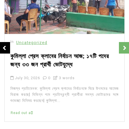
In
Uncategorized
কুমিল্লা প্রেস ক্লাবের নির্বাচন আজ; ১৭টি পদের
জন্য ৩৩ জন প্রার্থী ভোটযুদ্ধে
July 30, 2026
0
3 words
নিজস্ব প্রতিবেদক: কুমিল্লা প্রেস ক্লাবের নির্বাচনকে ঘিরে উৎসবের আমেজ
বিরাজ করছে| বিভিন্ন পদে প্রতিদ্বন্দ্বী প্রার্থীরা সদস্য ভোটারদের সঙ্গে
শুভেচ্ছা বিনিময় করছেন| কুমিল্লা...
Read out all