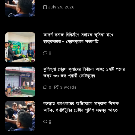
July 29, 2026
আদর্শ সমাজ বিনির্মাণে সহায়ক ভুমিকা রাখে
ছাত্রসমাজ- প্রেসক্লাব সভাপতি
0
কুমিল্লা প্রেস ক্লাবের নির্বাচন আজ; ১৭টি পদের
জন্য ৩৩ জন প্রার্থী ভোটযুদ্ধে
0
3 words
বরুড়ায় বলাৎকারের অভিযোগে মাদ্রাসা শিক্ষক
আটক, গণপিটুনির চেষ্টায় পুলিশ সদস্য আহত
0