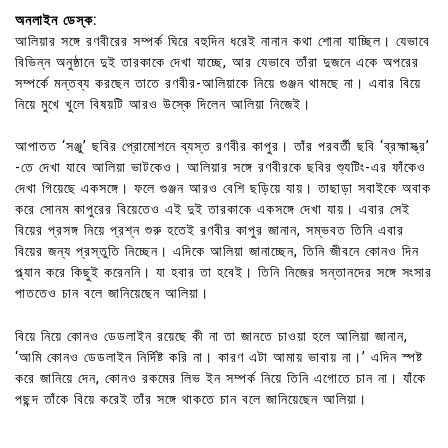
অনলাইন ডেস্ক:
আলিয়ার সঙ্গে রণবীরের সম্পর্ক ঘিরে বহুদিন ধরেই নানান কথা শোনা যাচ্ছিল। যেভাবে
বিভিন্ন অনুষ্ঠানে দুই তারকাকে দেখা যাচ্ছে, আর যেভাবে তাঁরা দুজনে একে অপরের
সম্পর্কে মন্তব্য করছেন তাতে রণবীর-আলিয়াকে নিয়ে গুঞ্জন থামছে না। এবার বিয়ে
নিয়ে মুখে খুলে বিষয়টি আরও উস্কে দিলেন আলিয়া নিজেই।
আপাতত ‘সঞ্জু’ ছবির প্রোমোশনে ব্যস্ত রণবীর কাপুর। তাঁর পরবর্তী ছবি ‘ব্রহ্মাস্ত্র’
-তে দেখা যাবে আলিয়া ভাটকেও। আলিয়ার সঙ্গে রণবীরকে ছবির শ্যুটিং-এর ফাঁকেও
দেখা গিয়েছে একসঙ্গে। ফলে গুঞ্জন আরও বেশি ছড়িয়ে যায়। তাছাড়া সবাইকে অবাক
করে সোনম কাপুরের বিয়েতেও এই দুই তারকাকে একসঙ্গে দেখা যায়। এবার সেই
বিয়ের প্রসঙ্গ নিয়ে প্রশ্ন শুরু হতেই রণবীর কাপুর জানান, সম্ভবত তিনি এবার
বিয়ের জন্য প্রস্তুতি নিচ্ছেন। এদিকে আলিয়া জানাচ্ছেন, তিনি জীবনে কোনও দিন
প্ল্যান করে কিছুই করেননি। যা হবার তা হবেই। তিনি নিজের সন্তানদের সঙ্গে সংসার
পাততেও চান বলে জানিয়েছেন আলিয়া।
বিয়ে নিয়ে কোনও ডেডলাইন রয়েছে কী না তা জানতে চাওয়া হলে আলিয়া জানান,
‘আমি কোনও ডেডলাইন নির্দিষ্ট করি না। কারণ এটা আমায় ভাবায় না।’ এদিন স্পষ্ট
করে জানিয়ে দেন, কোনও রকমের লিভ ইন সম্পর্ক নিয়ে তিনি এগোতে চান না। যাঁকে
পছন্দ তাঁকে বিয়ে করেই তাঁর সঙ্গে থাকতে চান বলে জানিয়েছেন আলিয়া।