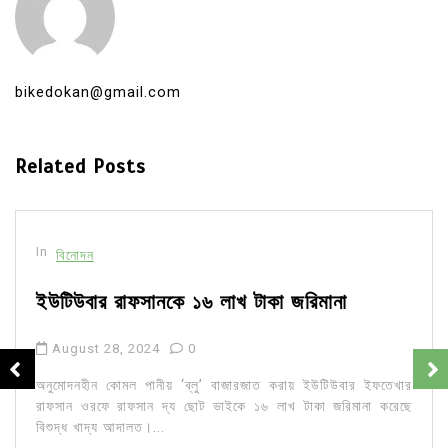
bikedokan@gmail.com
Related Posts
In
বিনোদন
ইউটিউবার রাফসানকে ১৬ লাখ টাকা জরিমানা
August 28, 2024
0
অনুমোদনহীন কোমল পানীয় ‘ব্লু’ বাজারজাত করায় ইউটিউবার ইফতেখার
রাফসান ওরফে রাফসান দ্য ছোট ভাইকে ১৬ লাখ টাকা জরিমানা করেছে
বিশুদ্ধ খাদ্য আদালত।...