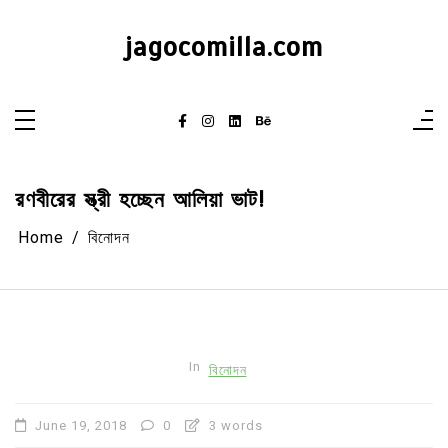
Skip
to
content
jagocomilla.com
রণবীরের স্ত্রী হচ্ছেন আলিয়া ভাট!
Home
বিনোদন
In
বিনোদন
June 19, 2018
0
3 words