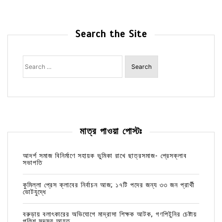
Search the Site
Search
for:
মাত্র পাওয়া পোস্টঃ
আদর্শ সমাজ বিনির্মাণে সহায়ক ভুমিকা রাখে ছাত্রসমাজ- প্রেসক্লাব
সভাপতি
কুমিল্লা প্রেস ক্লাবের নির্বাচন আজ; ১৭টি পদের জন্য ৩৩ জন প্রার্থী
ভোটযুদ্ধে
বরুড়ায় বলাৎকারের অভিযোগে মাদ্রাসা শিক্ষক আটক, গণপিটুনির চেষ্টায়
পুলিশ সদস্য আহত