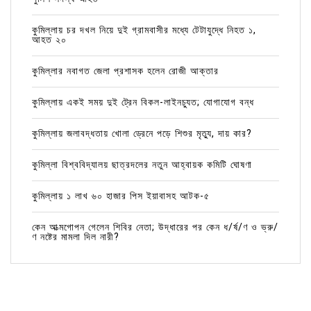
কুমিল্লায় চর দখল নিয়ে দুই গ্রামবাসীর মধ্যে টেটাযুদ্ধে নিহত ১,
আহত ২০
কুমিল্লার নবাগত জেলা প্রশাসক হলেন রোজী আক্তার
কুমিল্লায় একই সময় দুই ট্রেন বিকল-লাইনচ্যুত; যোগাযোগ বন্ধ
কুমিল্লায় জলাবদ্ধতায় খোলা ড্রেনে পড়ে শিশুর মৃত্যু, দায় কার?
কুমিল্লা বিশ্ববিদ্যালয় ছাত্রদলের নতুন আহ্বায়ক কমিটি ঘোষণা
কুমিল্লায় ১ লাখ ৬০ হাজার পিস ইয়াবাসহ আটক-৫
কেন আত্মগোপন গেলেন শিবির নেতা; উদ্ধারের পর কেন ধ/র্ষ/ণ ও ভ্রু/
ণ নষ্টের মামলা দিল নারী?