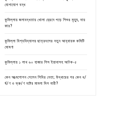
যোগাযোগ বন্ধ
কুমিল্লায় জলাবদ্ধতায় খোলা ড্রেনে পড়ে শিশুর মৃত্যু, দায়
কার?
কুমিল্লা বিশ্ববিদ্যালয় ছাত্রদলের নতুন আহ্বায়ক কমিটি
ঘোষণা
কুমিল্লায় ১ লাখ ৬০ হাজার পিস ইয়াবাসহ আটক-৫
কেন আত্মগোপন গেলেন শিবির নেতা; উদ্ধারের পর কেন ধ/
র্ষ/ণ ও ভ্রু/ণ নষ্টের মামলা দিল নারী?