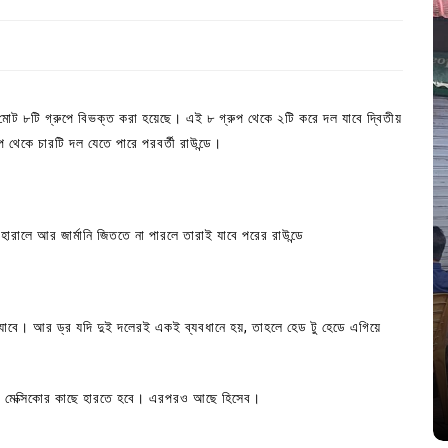
ট ৮টি গ্রুপে বিভক্ত করা হয়েছে। এই ৮ গ্রুপ থেকে ২টি করে দল যাবে দ্বিতীয়
 থেকে চারটি দল যেতে পারে পরবর্তী রাউন্ডে।
হারালে আর জার্মানি জিততে না পারলে তারাই যাবে পরের রাউন্ডে
In
Uncategorized
ে যাবে। আর ড্র যদি দুই দলেরই একই ব্যবধানে হয়, তাহলে হেড টু হেডে এগিয়ে
জ; ১৭টি
আদর্শ সমাজ বিনির্মাণে সহায়ক ভুমিকা রাখে
ে
ছাত্রসমাজ- প্রেসক্লাব সভাপতি
েনের মেক্সিকোর কাছে হারতে হবে। এরপরও আছে হিসেব।
August 6, 2026
0