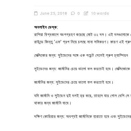
June 25, 2018
0
10 words
অনলাইন ডেস্ক:
রাশিয়া বিশ্বকাপে অংশগ্রহণ করেছে মোট ৩২ দল। এই দলগুলোকে মো
রাউন্ডে কিন্তু ‘এফ’ গ্রপ নিয়ে চলছে নানা সমিকরণ। কারণ এই গ্রুপ
মেক্সিকোর জন্য: সুইডেনের সঙ্গে এক পয়েন্ট পেলেই গ্রুপ চ্যাম্পিয়ন
সুইডেনের জন্য: জার্মানির চেয়ে ভালো ফল করতেই হবে। মেক্সিকোকে 
জার্মানির জন্য: সুইডেনের চেয়ে ভালো ফল করতেই হবে।
In
Uncategorized
যদি জার্মানি ও সুইডেন দুই দলই ড্র করে, তাহলে যার গোল বেশি স
কুমিল্লা প্রেস ক্লাবের নির্বাচন আ
থাকার জন্য জার্মানি যাবে।
পদের জন্য ৩৩ জন প্রার্থী ভোটযুদ্ধ
দক্ষিণ কোরিয়ার জন্য: অবশ্যই জার্মানিকে হারাতে হবে এবং সুইড
July 30, 2026
0
3 words