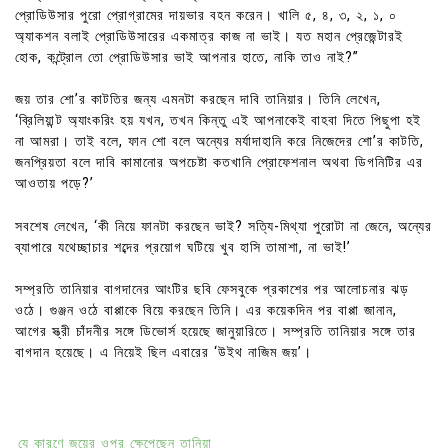
প্রোডিউসার পুরো প্রোগ্রামের দায়ভার বহন করেন। খালি ৫, ৪, ৩, ২, ১, ০
অ্যাকশন বলাই প্রোডিউসারের একমাত্র কাজ না ভাই। যত মহান প্রেজেন্টারই
হোক, কন্ট্রোল তো প্রোডিউসার ভাই আপনার হাতে, নাকি তাও নাই?”
জয় তার শো’র কাটতির জন্য এমনটা করছেন দাবি তানিয়ার। তিনি লেখেন,
‘ব্রিলিয়ান্ট অ্যাংকরিং হয় যখন, তখন কিন্তু এই আপনাকেই বাহবা দিতে পিছুপা হই
না আমরা। তাই বলে, ফান শো বলে অন্যের মর্যাদাহানি করে নিজেদের শো’র কাটতি,
জনপ্রিয়তা বলে দাবি কামানোর অপচেষ্টা কতখানি প্রোফেশনাল অথবা ডিগনিটির এর
আওতায় পড়ে?’
সবশেষ লেখেন, ‘কী নিয়ে ফানটা করছেন ভাই? সত্যি-মিথ্যা পুরোটা না জেনে, অন্যের
ব্যাপারে যথেচ্ছাচার শব্দের প্রয়োগ ঘটিয়ে খুব হাসি তামাশা, না ভাই!’
সম্প্রতি তানিয়ার বাগদানের আংটির ছবি ফেসবুকে প্রকাশের পর আলোচনার ঝড়
ওঠে। গুঞ্জন ওঠে বাপ্পাকে বিয়ে করছেন তিনি। এর কয়েকদিন পর বাপ্পা জানান,
আগের স্ত্রী চাঁদনীর সঙ্গে ডিভোর্স হয়েছে জানুয়ারিতে। সম্প্রতি তানিয়ার সঙ্গে তার
বাগদান হয়েছে। এ নিয়েই ছিল এবারের ‘উইথ নাজিম জয়’।
যে কারণে জয়ের ওপর ক্ষেপেছেন তানিয়া