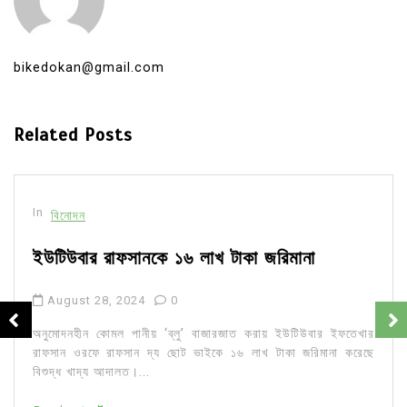
bikedokan@gmail.com
Related Posts
In
বিনোদন
ইউটিউবার রাফসানকে ১৬ লাখ টাকা জরিমানা
August 28, 2024
0
অনুমোদনহীন কোমল পানীয় ‘ব্লু’ বাজারজাত করায় ইউটিউবার ইফতেখার
রাফসান ওরফে রাফসান দ্য ছোট ভাইকে ১৬ লাখ টাকা জরিমানা করেছে
বিশুদ্ধ খাদ্য আদালত।...