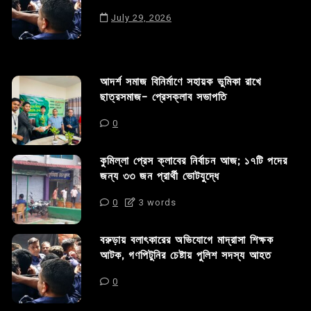
July 29, 2026
আদর্শ সমাজ বিনির্মাণে সহায়ক ভুমিকা রাখে
ছাত্রসমাজ- প্রেসক্লাব সভাপতি
0
কুমিল্লা প্রেস ক্লাবের নির্বাচন আজ; ১৭টি পদের
জন্য ৩৩ জন প্রার্থী ভোটযুদ্ধে
0
3 words
বরুড়ায় বলাৎকারের অভিযোগে মাদ্রাসা শিক্ষক
আটক, গণপিটুনির চেষ্টায় পুলিশ সদস্য আহত
0