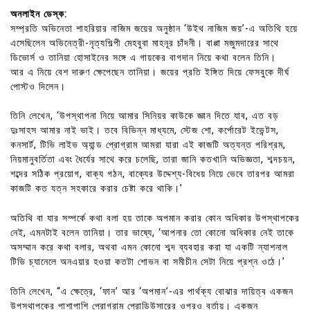
অনলাইন ডেস্ক:
সম্প্রতি অভিনেতা শাহরিয়ার নাজিম জয়ের অনুষ্ঠান ‘উইথ নাজিম জয়’-এ অতিথি হয়ে
এসেছিলেন অভিনেত্রী-নৃত্যশিল্পী মেহবুবা মাহনূর চাঁদনী। বাপ্পা মজুমদারের সাথে
ডিভোর্স ও তানিয়া হোসাইনের সঙ্গে এ গায়কের বাগদান নিয়ে কথা বলেন তিনি।
আর এ নিয়ে বেশ দারুণ ক্ষেপেছেন তানিয়া। জয়ের প্রতি ইঙ্গিত দিয়ে ফেসবুকে দীর্ঘ
পোস্টও দিলেন।
তিনি লেখেন, ‘উপস্থাপনা নিয়ে আমার সিনিয়র কাউকে জ্ঞান দিতে যাব, এত বড়
দুঃসাহস আমার নাই ভাই। তবে বিভিন্ন মাধ্যমে, স্টেজ শো, কর্পোরেট ইভেন্টস,
কনসার্ট, টিভি লাইভ অ্যান্ড প্রোগ্রাম আমরা যারা এই কাজটি অত্যন্ত পরিশ্রম,
নিয়মানুবর্তিতা এবং ধৈর্যের সাথে করে চলেছি, তারা জানি কতখানি অভিজ্ঞতা, শব্দচয়ন,
শব্দের সঠিক প্রয়োগ, বাক্য গঠন, বাক্যের উদ্দেশ্য-বিধেয় নিয়ে ভেবে তারপর আমরা
কাজটি কত যত্ন সহকারে করার চেষ্টা করে থাকি।’
অতিথি বা যার সম্পর্কে কথা বলা হয় তাকে অপমান করার কোন অধিকার উপস্থাপকের
নেই, এমনটাই বলেন তানিয়া। তার ভাষ্যে, ‘আপনার তো কোনো অধিকার নেই তাকে
অসম্মান করে কথা বলার, অথবা এমন কোনো শব্দ ব্যবহার করা যা একটি ন্যাশনাল
টিভি চ্যানেলে অনএয়ার হওয়া কতটা শোভন বা সমীচীন সেটা নিয়ে প্রশ্ন ওঠে।’
তিনি লেখেন, “এ ক্ষেত্রে, ‘ফান’ আর ‘অপমান’-এর পার্থক্য বোঝার দায়িত্ব একজন
উপস্থাপকের পাশাপাশি প্রোগ্রাম প্রোডিউসারের ওপরও বর্তায়। একজন