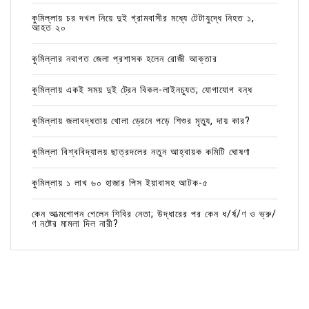
কুমিল্লায় চর দখল নিয়ে দুই গ্রামবাসীর মধ্যে টেটাযুদ্ধে নিহত ১,
আহত ২০
কুমিল্লার নবাগত জেলা প্রশাসক হলেন রোজী আক্তার
কুমিল্লায় একই সময় দুই ট্রেন বিকল-লাইনচ্যুত; যোগাযোগ বন্ধ
কুমিল্লায় জলাবদ্ধতায় খোলা ড্রেনে পড়ে শিশুর মৃত্যু, দায় কার?
কুমিল্লা বিশ্ববিদ্যালয় ছাত্রদলের নতুন আহ্বায়ক কমিটি ঘোষণা
কুমিল্লায় ১ লাখ ৬০ হাজার পিস ইয়াবাসহ আটক-৫
কেন আত্মগোপন গেলেন শিবির নেতা; উদ্ধারের পর কেন ধ/র্ষ/ণ ও ভ্রু/
ণ নষ্টের মামলা দিল নারী?