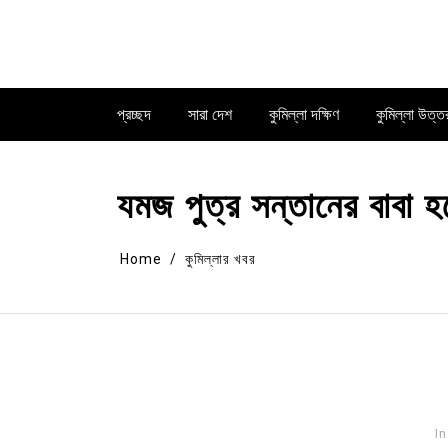
Skip
to
content
প্রচ্ছদ
সারা দেশ
কুমিল্লা দক্ষিণ
কুমিল্লা উত্ত
যমজ পুত্র সন্তানের বাবা হল
Home
কুমিল্লার খবর
In