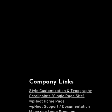
i
o
n
Company Links
Style Customization & Typography
Scrollpoints (Single Page Site)
wpHoot Home Page
wpHoot Support / Documentation
Magazine Lume Premium