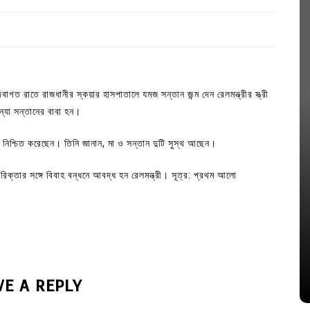
বাগত রাতে রাজধানীর স্কয়ার হাসপাতালে যমজ সন্তান জন্ম দেন রেলমন্ত্রীর স্ত্রী
্যা সন্তানের বাবা হন।
য নিশ্চিত করেছেন। তিনি জানান, মা ও সন্তান দুটি সুস্থ আছেন।
র রিক্তার সঙ্গে বিবাহ বন্ধনে আবদ্ধ হন রেলমন্ত্রী। সূত্র: প্রথম আলো
In
Uncategorized
জ; ১৭টি
আদর্শ সমাজ বিনির্মাণে সহায়ক ভুমিকা রাখে
ে
ছাত্রসমাজ- প্রেসক্লাব সভাপতি
August 6, 2026
0
VE A REPLY