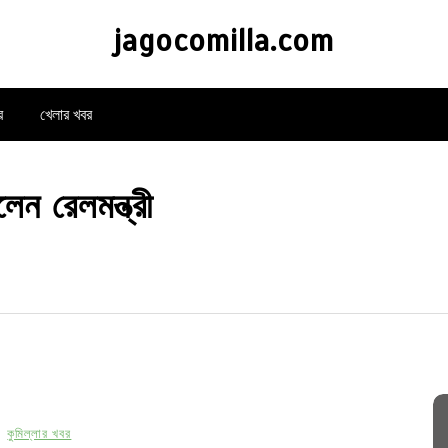
jagocomilla.com
র
খেলার খবর
েন রেলমন্ত্রী
কুমিল্লার খবর