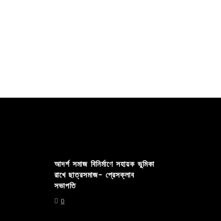
Read out all
Read out 
আদর্শ সমাজ বিনির্মাণে সহায়ক ভুমিকা
রাখে ছাত্রসমাজ- প্রেসক্লাব
সভাপতি
0