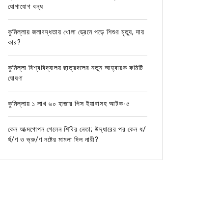
যোগাযোগ বন্ধ
কুমিল্লায় জলাবদ্ধতায় খোলা ড্রেনে পড়ে শিশুর মৃত্যু, দায়
কার?
কুমিল্লা বিশ্ববিদ্যালয় ছাত্রদলের নতুন আহ্বায়ক কমিটি
ঘোষণা
কুমিল্লায় ১ লাখ ৬০ হাজার পিস ইয়াবাসহ আটক-৫
In
কুমিল্লার খবর
In
কুমিল্লা
জলাবদ্ধতা, যানজট, নাগরিক সেবার
রাত ৩ ট
কেন আত্মগোপন গেলেন শিবির নেতা; উদ্ধারের পর কেন ধ/
মানোন্নয়নে উদ্যোগ নেওয়া হয়েছে: এমপি
ছিনতাইক
র্ষ/ণ ও ভ্রু/ণ নষ্টের মামলা দিল নারী?
মনিরুল হক চৌধুরীর
কর্মকর্
May 2, 2026
0
April 2
নিজস্ব প্রতিবেদক: দীর্ঘ ৪৩ বছরেও কুমিল্লা সদর উপজেলায়
কাস্টমস কর্
একটি পূর্ণাঙ্গ সদর হাসপাতাল স্থাপন না হওয়ায় ক্ষোভ ও উদ্বেগ
অভিযোগে প
বাড়ছে স্থানীয়দের মধ্যে। এ...
সকালে রাজধ