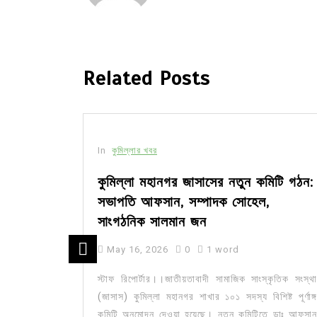
Related Posts
In
কুমিল্লার খবর
সীর মধ্যে
কুমিল্লা মহানগর জাসাসের নতুন কমিটি গঠন:
সভাপতি আফসান, সম্পাদক সোহেল,
সাংগঠনিক সালমান জন
May 16, 2026
0
1 word
ার মজিদপুর
কেন্দ্র করে
স্টাফ রিপোর্টার।।জাতীয়তাবাদী সামাজিক সাংস্কৃতিক সংস্থা
জেলার চর...
(জাসাস) কুমিল্লা মহানগর শাখার ১০১ সদস্য বিশিষ্ট পূর্ণাঙ্গ
কমিটি অনুমোদন দেওয়া হয়েছে। নতুন কমিটিতে ডাঃ আফসান