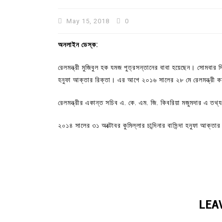
May 15, 2018
0
অনলাইন ডেস্ক:
রেলমন্ত্রী মুজিবুল হক যমজ পুত্রসন্তানের বাবা হয়েছেন। সোমবার দি
হনুফা আক্তার রিক্তা। এর আগে ২০১৬ সালের ২৮ মে রেলমন্ত্রী কন
রেলমন্ত্রীর একান্ত সচিব এ. কে. এম. জি. কিবরিয়া মজুমদার এ তথ্
২০১৪ সালের ৩১ অক্টোবর কুমিল্লার চান্দিনার বাসিন্দা হনুফা আক্তা
In
Uncategorized
কুমিল্লা প্রেস ক্লাবের নির্বাচন আ
পদের জন্য ৩৩ জন প্রার্থী ভোটযুদ্ধ
July 30, 2026
0
3 words
LEA