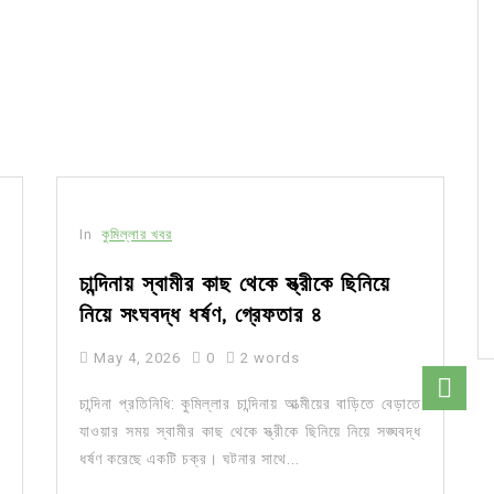
In
কুমিল্লার খবর
চান্দিনায় স্বামীর কাছ থেকে স্ত্রীকে ছিনিয়ে
নিয়ে সংঘবদ্ধ ধর্ষণ, গ্রেফতার ৪
May 4, 2026
0
2 words
চান্দিনা প্রতিনিধি: কুমিল্লার চান্দিনায় আত্মীয়ের বাড়িতে বেড়াতে
যাওয়ার সময় স্বামীর কাছ থেকে স্ত্রীকে ছিনিয়ে নিয়ে সঙ্ঘবদ্ধ
ধর্ষণ করেছে একটি চক্র। ঘটনার সাথে...