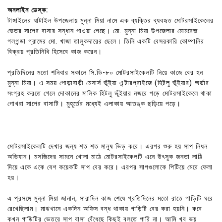
অনলাইন ডেস্ক:
টাঙ্গাইলের ঘাটাইল উপজেলায় মুন্না মিয়া নামে এক ব্যক্তির ব্যবহৃত মোটরসাইকেলের
ভেতর সাপের বাসার সন্ধান পাওয়া গেছে। মো. মুন্না মিয়া উপজেলার মোমরেজ
গলগন্ডা গ্রামের মো. খাজা তালুকদারের ছেলে। তিনি একটি বেসরকারি কোম্পানির
বিক্রয় প্রতিনিধি হিসেবে কাজ করেন।
প্রতিদিনের মতো শনিবার সকালে সি.ডি-৮০ মোটরসাইকেলটি নিয়ে কাজে বের হন
মুন্না মিয়া। এ সময় পোড়াবাড়ী মেসার্স ভূঁইয়া এন্টারপ্রাইজে (হিটলু ভূঁইয়ার) অর্ডার
সংগ্রহ করতে গেলে দোকানের মালিক হিটলু ভূঁইয়ার নজরে পড়ে মোটরসাইকেলে থাকা
গোখরা সাপের বাসাটি। মুহূর্তের মধ্যেই এলাকায় আতঙ্ক ছড়িয়ে পড়ে।
মোটরসাইকেলটি দেখার জন্য শত শত মানুষ ভিড় করে। এরপর শুরু হয় সাপ নিধন
অভিযান। মসজিদের সামনে খোলা মাঠে মোটরসাইকেলটি এনে উৎসুক জনতা লাঠি
দিয়ে একে একে বেশ কয়েকটি সাপ বের করে। এরপর সাপগুলোকে পিটিয়ে মেরে ফেলা
হয়।
এ প্রসঙ্গে মুন্না মিয়া জানান, সারাদিন কাজ শেষে প্রতিদিনের মতো রাতে গাড়িটি ঘরে
রেখেছিলাম। মাঝখানে একদিন অফিস বন্ধ থাকায় গাড়িটি বের করা হয়নি। কবে
কখন গাড়িটির ভেতরে সাপ বাসা বেঁধেছে কিছুই বলতে পারি না। আমি খুব ভয়