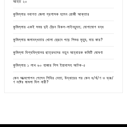
আহত ২০
কুমিল্লার নবাগত জেলা প্রশাসক হলেন রোজী আক্তার
কুমিল্লায় একই সময় দুই ট্রেন বিকল-লাইনচ্যুত; যোগাযোগ বন্ধ
কুমিল্লায় জলাবদ্ধতায় খোলা ড্রেনে পড়ে শিশুর মৃত্যু, দায় কার?
কুমিল্লা বিশ্ববিদ্যালয় ছাত্রদলের নতুন আহ্বায়ক কমিটি ঘোষণা
কুমিল্লায় ১ লাখ ৬০ হাজার পিস ইয়াবাসহ আটক-৫
কেন আত্মগোপন গেলেন শিবির নেতা; উদ্ধারের পর কেন ধ/র্ষ/ণ ও ভ্রু/
ণ নষ্টের মামলা দিল নারী?