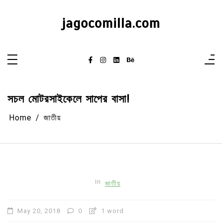
Skip
to
content
jagocomilla.com
সচল মোটরসাইকেলে সাপের বাসা!
Home
জাতীয়
In
জাতীয়
May 20, 2018
0
1 word