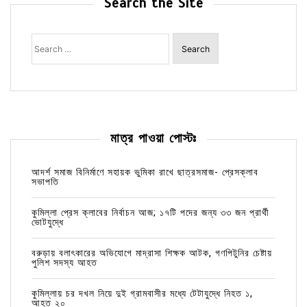
Search the Site
Search
for:
মাত্র পাওয়া পোস্টঃ
আদর্শ সমাজ বিনির্মাণে সহায়ক ভুমিকা রাখে ছাত্রসমাজ- প্রেসক্লাব
সভাপতি
কুমিল্লা প্রেস ক্লাবের নির্বাচন আজ; ১৭টি পদের জন্য ৩৩ জন প্রার্থী
ভোটযুদ্ধে
বরুড়ায় বলাৎকারের অভিযোগে মাদ্রাসা শিক্ষক আটক, গণপিটুনির চেষ্টায়
পুলিশ সদস্য আহত
কুমিল্লায় চর দখল নিয়ে দুই গ্রামবাসীর মধ্যে টেটাযুদ্ধে নিহত ১,
আহত ২০