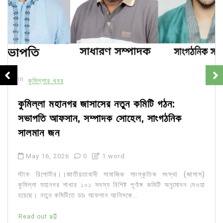
In
কুমিল্লার খবর
কুমিল্লা মহানগর জাসাসের নতুন কমিটি গঠন:
সভাপতি আফসান, সম্পাদক সোহেল, সাংগঠনিক
সালমান জন
May 16, 2026
0
1 word
স্টাফ রিপোর্টার।।জাতীয়তাবাদী সামাজিক সাংস্কৃতিক সংস্থা (জাসাস)
কুমিল্লা মহানগর শাখার ১০১ সদস্য বিশিষ্ট পূর্ণাঙ্গ কমিটি অনুমোদন দেওয়া
হয়েছে। নতুন কমিটিতে ডাঃ আফসান আনিসকে...
Read out all