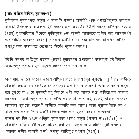
June 22, 2018
0
(মোঃ নাজিম উদ্দিন, মুরাদনগর)
কুমিল্লার মুরাদনগরে হত্যা ও ডাকাতি মামলার চার্জশীট এবং ওয়ারেন্টভুক্ত পলাতক
আসামি উপজেলার কামাল্লা ইউনিয়নের ৯নং ওয়ার্ডের ইউপি সদস্য আতিকুর রহমান
(চয়ন) বৃহস্পতিবার বিকেলে কুমিল্লার ৮নং আমলী আদালতে হাজির হয়ে আত্মসমর্পন
করে জামিন আবেদন করেন। মামলার শুনানি শেষে বিজ্ঞ আদালত আসামীর জামিন
নামঞ্জুর করে কারাগারে প্রেরণের নির্দেশ প্রদান করেন।
ইউপি সদস্য আতিকুর রহমান (চয়ন) মুরাদনগর উপজেলার কামাল্লা ইউনিয়নের
নেয়ামতপুর গ্রামের মৃত আব্দুল কাদের সরকারের ছেলে।
জানা যায়, ২০১৪ সালের ২৬শে এপ্রিল রাতে নেয়ামতপুর গ্রামের মনু মিয়ার বাড়ীতে
ডাকাতি করতে যায় ১৫/২০জন সদস্যের একটি ডাকাত দল। ডাকাতি করার জন্য
ঘরে ঢুকতে না পেয়ে গৃহকর্তা মনু মিয়াকে গুলি করে আহত করে পালিয়ে যায় ডাকাত
সদস্যরা। নেয়ামতপুর গ্রামে ডাকাতি করতে না পেরে ওই রাতেই ডাকাত সদস্যরা
কামাল্লা গ্রামের কয়েকটি বাড়ীতে ডাকাতি করে আসার সময় গ্রামবাসিকে ভয় ও
আতংকিত করতে গিয়ে একটি শিশুকে গুলি করে হত্যা করে ডাকাতদলটি।
ঘটনার পর দিন ২৭শে এপ্রিল মুরাদনগর থানায় হত্যা (মামলা নং১১৪/১৪) ও
ডাকাতির ঘটনায় দুটি মামলা দায়ের করা হয়। হত্যা ও ডাকাতির দুটি মামলার
এজাহার নামীয় আসামী ইউপি সদস্য আতিকুর রহমান (চয়ন)।