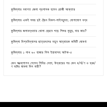
কুমিল্লার নবাগত জেলা প্রশাসক হলেন রোজী আক্তার
কুমিল্লায় একই সময় দুই ট্রেন বিকল-লাইনচ্যুত; যোগাযোগ বন্ধ
কুমিল্লায় জলাবদ্ধতায় খোলা ড্রেনে পড়ে শিশুর মৃত্যু, দায় কার?
কুমিল্লা বিশ্ববিদ্যালয় ছাত্রদলের নতুন আহ্বায়ক কমিটি ঘোষণা
কুমিল্লায় ১ লাখ ৬০ হাজার পিস ইয়াবাসহ আটক-৫
কেন আত্মগোপন গেলেন শিবির নেতা; উদ্ধারের পর কেন ধ/র্ষ/ণ ও ভ্রু/
ণ নষ্টের মামলা দিল নারী?