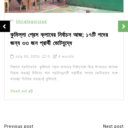
In
Uncategorized
কুমিল্লা প্রেস ক্লাবের নির্বাচন আজ; ১৭টি পদের
জন্য ৩৩ জন প্রার্থী ভোটযুদ্ধে
July 30, 2026
0
3 words
নিজস্ব প্রতিবেদক: কুমিল্লা প্রেস ক্লাবের নির্বাচনকে ঘিরে উৎসবের আমেজ
বিরাজ করছে| বিভিন্ন পদে প্রতিদ্বন্দ্বী প্রার্থীরা সদস্য ভোটারদের সঙ্গে
শুভেচ্ছা বিনিময় করছেন| কুমিল্লা...
Read out all
Previous post
Next post