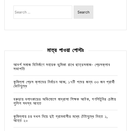
Search
for:
মাত্র পাওয়া পোস্টঃ
আদর্শ সমাজ বিনির্মাণে সহায়ক ভুমিকা রাখে ছাত্রসমাজ- প্রেসক্লাব
সভাপতি
কুমিল্লা প্রেস ক্লাবের নির্বাচন আজ; ১৭টি পদের জন্য ৩৩ জন প্রার্থী
ভোটযুদ্ধে
বরুড়ায় বলাৎকারের অভিযোগে মাদ্রাসা শিক্ষক আটক, গণপিটুনির চেষ্টায়
পুলিশ সদস্য আহত
কুমিল্লায় চর দখল নিয়ে দুই গ্রামবাসীর মধ্যে টেটাযুদ্ধে নিহত ১,
আহত ২০