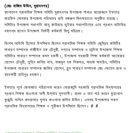
(মোঃ নাজিম উদ্দিন, মুরাদনগর)
বাংলাদেশ প্রাথমিক শিক্ষক সমিতি মুরাদনগর উপজেলা শাখার আয়োজনে ইফতার
মাহফিল সোমবার উপজেলা পরিষদের কবি নজরুল মিলনায়তনে অনুষ্ঠিত হয়েছে।
সমিতির উপজেলা সভাপতি আবু কাউছার ভুইয়ার সভাপতিত্বে এতে প্রধান অতিথির
বক্তব্য রাখেন উপজেলা নির্বাহী কর্মকর্তা মিতু মরিয়ম।
বিশেষ অতিথি হিসেবে উপস্থিত ছিলেন প্রাথমিক শিক্ষক সমিতি কেন্দ্রিয় কমিটির
সাধারণ সম্পাদক গাজীউল হক চৌধুরী, দপ্তর সম্পাদক ও চান্দিনা উপজেলা শিক্ষক
সমিতির সাধারণ সম্পাদক কমল বকসী।, উপজেলা সহকারী শিক্ষা কর্মকর্তা আনোয়ার
হোসেন চৌধুরী, তুহিন কান্তি দাস, নাজমুল হক শিকদার, সায়মা সাবরিন, সমিতির
উপজেলা সাধারন সম্পাদক জাকির হোসেন, যুন্ম সাধারণ সম্পাদক মোঃ সোহেল রানা ও
ব্যবসায়ী হাবিবুর রহমান।
ইফতার পূর্বে মোনাজাত পরিচালনা করেন নোয়াকান্দি সরকারি প্রাথমিক বিদ্যালয়ের
প্রধান শিক্ষক মাওলানা অলী উল্লাহ সুলতানী। হামদ ও নাত পাঠ করেন কুড়াখাল
কুরুন্ডি দাখিল মাদরাসার সুপার মাওলানা জসিম উদ্দিন। এসময় উপজেলার সকল
প্রাথমিক বিদ্যালয়ের শিক্ষক ও সুধীজন উপস্থিত ছিলেন। # #