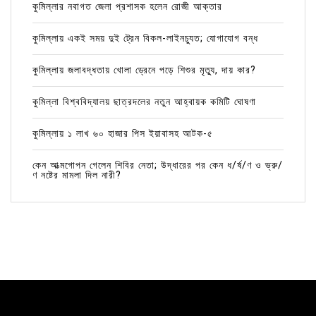
কুমিল্লার নবাগত জেলা প্রশাসক হলেন রোজী আক্তার
কুমিল্লায় একই সময় দুই ট্রেন বিকল-লাইনচ্যুত; যোগাযোগ বন্ধ
কুমিল্লায় জলাবদ্ধতায় খোলা ড্রেনে পড়ে শিশুর মৃত্যু, দায় কার?
কুমিল্লা বিশ্ববিদ্যালয় ছাত্রদলের নতুন আহ্বায়ক কমিটি ঘোষণা
কুমিল্লায় ১ লাখ ৬০ হাজার পিস ইয়াবাসহ আটক-৫
কেন আত্মগোপন গেলেন শিবির নেতা; উদ্ধারের পর কেন ধ/র্ষ/ণ ও ভ্রু/
ণ নষ্টের মামলা দিল নারী?