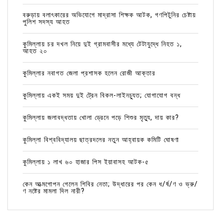
বরুড়ায় বলাৎকারের অভিযোগে মাদ্রাসা শিক্ষক আটক, গণপিটুনির চেষ্টায়
পুলিশ সদস্য আহত
কুমিল্লায় চর দখল নিয়ে দুই গ্রামবাসীর মধ্যে টেটাযুদ্ধে নিহত ১,
আহত ২০
কুমিল্লার নবাগত জেলা প্রশাসক হলেন রোজী আক্তার
কুমিল্লায় একই সময় দুই ট্রেন বিকল-লাইনচ্যুত; যোগাযোগ বন্ধ
কুমিল্লায় জলাবদ্ধতায় খোলা ড্রেনে পড়ে শিশুর মৃত্যু, দায় কার?
কুমিল্লা বিশ্ববিদ্যালয় ছাত্রদলের নতুন আহ্বায়ক কমিটি ঘোষণা
কুমিল্লায় ১ লাখ ৬০ হাজার পিস ইয়াবাসহ আটক-৫
কেন আত্মগোপন গেলেন শিবির নেতা; উদ্ধারের পর কেন ধ/র্ষ/ণ ও ভ্রু/
ণ নষ্টের মামলা দিল নারী?