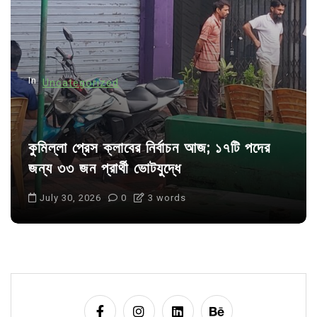
t
i
o
n
In
Uncategorized
কুমিল্লা প্রেস ক্লাবের নির্বাচন আজ; ১৭টি পদের
জন্য ৩৩ জন প্রার্থী ভোটযুদ্ধে
July 30, 2026
0
3 words