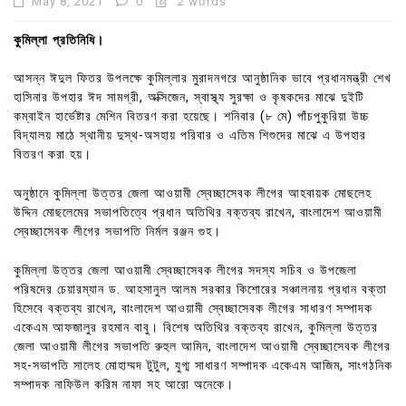
May 8, 2021
0
2 words
কুমিল্লা প্রতিনিধি।
আসন্ন ঈদুল ফিতর উপলক্ষে কুমিল্লার মুরাদনগরে আনুষ্ঠানিক ভাবে প্রধানমন্ত্রী শেখ
হাসিনার উপহার ঈদ সামগ্রী, অক্সিজেন, স্বাস্থ্য সুরক্ষা ও কৃষকদের মাঝে দুইটি
কম্বাইন হার্ভেষ্টার মেশিন বিতরণ করা হয়েছে। শনিবার (৮ মে) পাঁচপুকুরিয়া উচ্চ
বিদ্যালয় মাঠে স্থানীয় দুস্থ-অসহায় পরিবার ও এতিম শিশুদের মাঝে এ উপহার
বিতরণ করা হয়।
অনুষ্ঠানে কুমিল্লা উত্তর জেলা আওয়ামী স্বেচ্ছাসেবক লীগের আহবায়ক মোছলেহ
উদ্দিন মোছলেমের সভাপতিত্বে প্রধান অতিথির বক্তব্য রাখেন, বাংলাদেশ আওয়ামী
স্বেচ্ছাসেবক লীগের সভাপতি নির্মল রঞ্জন গুহ।
কুমিল্লা উত্তর জেলা আওয়ামী স্বেচ্ছাসেবক লীগের সদস্য সচিব ও উপজেলা
পরিষদের চেয়ারম্যান ড. আহসানুল আলম সরকার কিশোরের সঞ্চালনায় প্রধান বক্তা
হিসেবে বক্তব্য রাখেন, বাংলাদেশ আওয়ামী স্বেচ্ছাসেবক লীগের সাধারণ সম্পাদক
একেএম আফজালুর রহমান বাবু। বিশেষ অতিথির বক্তব্য রাখেন, কুমিল্লা উত্তর
জেলা আওয়ামী লীগের সভাপতি রুহুল আমিন, বাংলাদেশ আওয়ামী স্বেচ্ছাসেবক লীগের
সহ-সভাপতি সালেহ মোহাম্মদ টুটুল, যুগ্ম সাধারণ সম্পাদক একেএম আজিম, সাংগঠনিক
সম্পাদক নাফিউল করিম নাফা সহ আরো অনেকে।