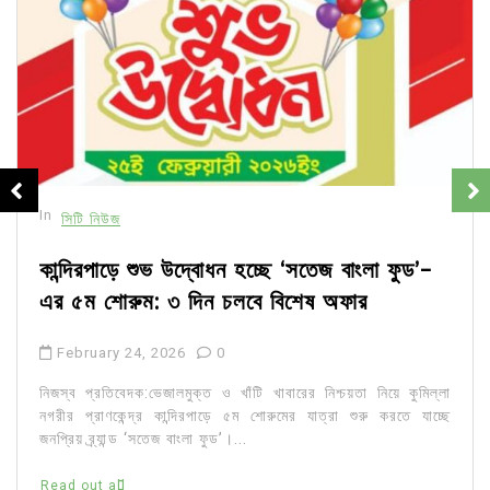
In
সিটি নিউজ
কান্দিরপাড়ে শুভ উদ্বোধন হচ্ছে ‘সতেজ বাংলা ফুড’-
এর ৫ম শোরুম: ৩ দিন চলবে বিশেষ অফার
February 24, 2026
0
নিজস্ব প্রতিবেদক:ভেজালমুক্ত ও খাঁটি খাবারের নিশ্চয়তা নিয়ে কুমিল্লা
নগরীর প্রাণকেন্দ্র কান্দিরপাড়ে ৫ম শোরুমের যাত্রা শুরু করতে যাচ্ছে
জনপ্রিয় ব্র্যান্ড ‘সতেজ বাংলা ফুড’।...
Read out all