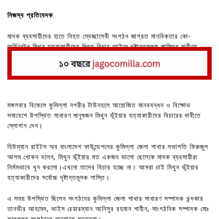
নিজস্ব প্রতিবেদক
:
মাদক ব্যবসায়ীদের হাতে নিহত স্বেচ্ছাসেবী সংগঠন জাগ্রত মানবিকতার কো-
অর্ডিনেটর মিথুন হত্যাকারীদের দ্রিত বিচার আইনে দৃষ্টান্তমূলক শাস্তির দাবীতে
মানববন্ধন করেছে হিউম্যান রাইটস অব বাংলাদেশ ফাউন্ডেশন।
মঙ্গলবার বিকেলে কুমিল্লা নগরীর টাউনহলে আয়োজিত মানববন্ধন ও বিক্ষোভ
সমাবেশে উপস্থিত সাধারণ মানুষজন মিথুন ভূঁইয়ার হত্যাকারীদের বিচারের দাবীতে
স্লোগান দেন।
হিউম্যান রাইটস অব বাংলাদেশ ফাউন্ডেশনের কুমিল্লা জেলা শাখার সভাপতি ফিরুজুল
আলম খোকন বলেন, মিথুন ভূঁইয়ার মত একজন ভালো ছেলেকে মাদক ব্যবসায়ীরা
নির্মমভাবে খুন করলো।এখনো তাদের বিচার হচ্ছে না। আমরা চাই মিথুন ভূঁইয়ার
হত্যাকারীদের সর্বোচ্চ দৃষ্টান্তমূলক শাস্তি।
এ সময় উপস্থিত ছিলেন সংগঠনের কুমিল্লা জেলা শাখার সাধারণ সম্পাদক খন্দকার
তানভীর আহমেদ, ভাইস চেয়ারম্যান আনিসুর রহমান শাহীন, সাংগঠনিক সম্পাদক মোঃ