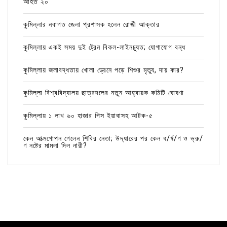
আহত ২০
কুমিল্লার নবাগত জেলা প্রশাসক হলেন রোজী আক্তার
কুমিল্লায় একই সময় দুই ট্রেন বিকল-লাইনচ্যুত; যোগাযোগ বন্ধ
কুমিল্লায় জলাবদ্ধতায় খোলা ড্রেনে পড়ে শিশুর মৃত্যু, দায় কার?
কুমিল্লা বিশ্ববিদ্যালয় ছাত্রদলের নতুন আহ্বায়ক কমিটি ঘোষণা
কুমিল্লায় ১ লাখ ৬০ হাজার পিস ইয়াবাসহ আটক-৫
কেন আত্মগোপন গেলেন শিবির নেতা; উদ্ধারের পর কেন ধ/র্ষ/ণ ও ভ্রু/
ণ নষ্টের মামলা দিল নারী?