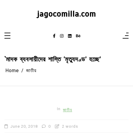
Skip
to
content
jagocomilla.com
`মাদক ব্যবসায়ীদের শাস্তি ‘মৃত্যুদণ্ড’ হচ্ছে’
Home
জাতীয়
In
জাতীয়
June 20, 2018
0
2 words