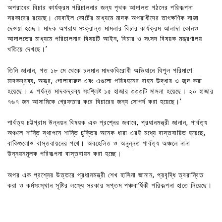
অপরাধের বিচার কার্যক্রম পরিচালনার জন্য পৃথক আদালত গঠনের পরিকল্পনা
সরকারের রয়েছে। মোবাইল কোর্টের মাধ্যমে মাদক অপরাধীদের তাৎক্ষণিক সাজা
দেওয়া হচ্ছে। মাদক অপরাধ সংক্রান্ত মামলার বিচার কার্যক্রম আলাদা কোনও
আদালতের মাধ্যমে পরিচালনার বিষয়টি আইন, বিচার ও সংসদ বিষয়ক মন্ত্রণালয়
খতিয়ে দেখছে।’
তিনি জানান, গত ১৮ মে থেকে চলমান মাদকবিরোধী অভিযানে বিপুল পরিমাণে
মাদকদ্রব্য, অস্ত্র, গোলাবারুদ এবং এগুলো পরিবহনের বাহন উদ্ধার ও জব্দ করা
হয়েছে। এ পর্যন্ত মাদকদ্রব্য সংশ্লিষ্ট ১৫ হাজার ৩৩৩টি মামলা হয়েছে। ২০ হাজার
৭৬৭ জন আসামিকে গ্রেফতার করে বিচারের জন্য সোপর্দ করা হয়েছে।’
পার্বত্য চট্টগ্রাম উন্নয়ন বিষয়ক এক প্রশ্নের জবাবে, প্রধানমন্ত্রী জানান, পার্বত্য
অঞ্চলে শান্তি স্থাপনে শান্তি চুক্তির অনেক ধারা এরই মধ্যে বাস্তবায়িত হয়েছে,
বাকিগুলোও বাস্তবায়নের পথে। অবহেলিত ও অনুন্নত পার্বত্য অঞ্চলে নানা
উন্নয়নমূলক পরিকল্পনা বাস্তবায়ন করা হচ্ছে।
অপর এক প্রশ্নের উত্তরে প্রধানমন্ত্রী শেখ হাসিনা জানান, প্রবৃদ্ধি ত্বরান্বিত
করা ও কর্মসংস্থান সৃষ্টির লক্ষ্যে সরকার সপ্তম পঞ্চবার্ষিকী পরিকল্পনা হাতে নিয়েছে।