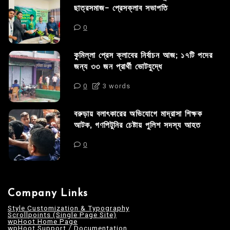
ছাত্রসমাজ- প্রেসক্লাব সভাপতি
0
কুমিল্লা প্রেস ক্লাবের নির্বাচন আজ; ১৭টি পদের
জন্য ৩৩ জন প্রার্থী ভোটযুদ্ধে
0
3 words
বরুড়ায় বলাৎকারের অভিযোগে মাদ্রাসা শিক্ষক
আটক, গণপিটুনির চেষ্টায় পুলিশ সদস্য আহত
0
Company Links
Style Customization & Typography
Scrollpoints (Single Page Site)
wpHoot Home Page
wpHoot Support / Documentation