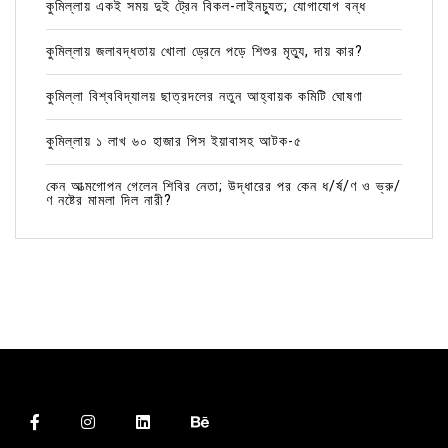
কুমিল্লায় একই সময় দুই ট্রেন বিকল-লাইনচ্যুত; যোগাযোগ বন্ধ
কুমিল্লায় জলাবদ্ধতায় খোলা ড্রেনে পড়ে শিশুর মৃত্যু, দায় কার?
কুমিল্লা বিশ্ববিদ্যালয় ছাত্রদলের নতুন আহ্বায়ক কমিটি ঘোষণা
কুমিল্লায় ১ লাখ ৬০ হাজার পিস ইয়াবাসহ আটক-৫
কেন আত্মগোপন গেলেন শিবির নেতা; উদ্ধারের পর কেন ধ/র্ষ/ণ ও ভ্রু/
ণ নষ্টের মামলা দিল নারী?