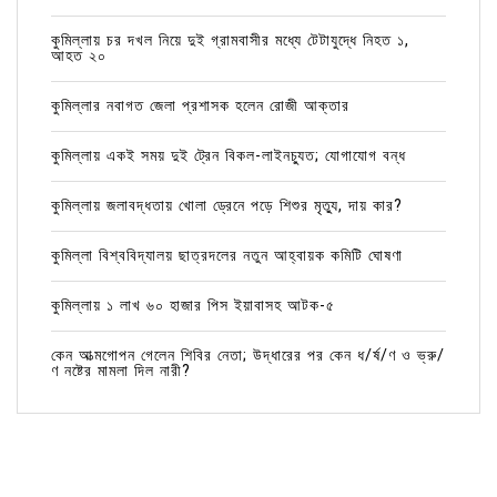
কুমিল্লায় চর দখল নিয়ে দুই গ্রামবাসীর মধ্যে টেটাযুদ্ধে নিহত ১,
আহত ২০
কুমিল্লার নবাগত জেলা প্রশাসক হলেন রোজী আক্তার
কুমিল্লায় একই সময় দুই ট্রেন বিকল-লাইনচ্যুত; যোগাযোগ বন্ধ
কুমিল্লায় জলাবদ্ধতায় খোলা ড্রেনে পড়ে শিশুর মৃত্যু, দায় কার?
কুমিল্লা বিশ্ববিদ্যালয় ছাত্রদলের নতুন আহ্বায়ক কমিটি ঘোষণা
কুমিল্লায় ১ লাখ ৬০ হাজার পিস ইয়াবাসহ আটক-৫
কেন আত্মগোপন গেলেন শিবির নেতা; উদ্ধারের পর কেন ধ/র্ষ/ণ ও ভ্রু/
ণ নষ্টের মামলা দিল নারী?