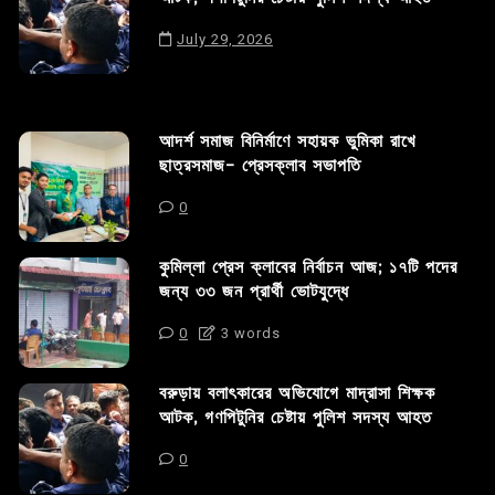
July 29, 2026
আদর্শ সমাজ বিনির্মাণে সহায়ক ভুমিকা রাখে
ছাত্রসমাজ- প্রেসক্লাব সভাপতি
0
কুমিল্লা প্রেস ক্লাবের নির্বাচন আজ; ১৭টি পদের
জন্য ৩৩ জন প্রার্থী ভোটযুদ্ধে
0
3 words
বরুড়ায় বলাৎকারের অভিযোগে মাদ্রাসা শিক্ষক
আটক, গণপিটুনির চেষ্টায় পুলিশ সদস্য আহত
0