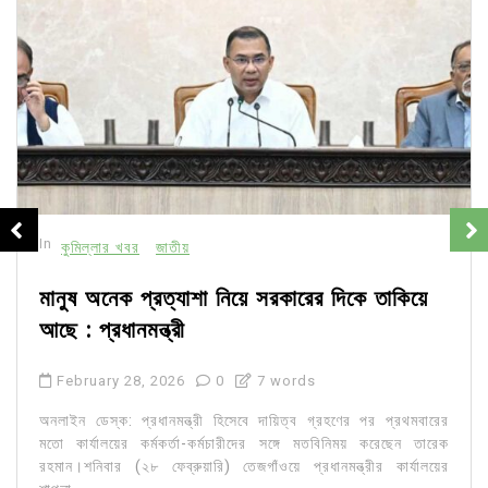
In
কুমিল্লার খবর
জাতীয়
মানুষ অনেক প্রত্যাশা নিয়ে সরকারের দিকে তাকিয়ে
আছে : প্রধানমন্ত্রী
February 28, 2026
0
7 words
অনলাইন ডেস্ক: প্রধানমন্ত্রী হিসেবে দায়িত্ব গ্রহণের পর প্রথমবারের
মতো কার্যালয়ের কর্মকর্তা-কর্মচারীদের সঙ্গে মতবিনিময় করেছেন তারেক
রহমান।শনিবার (২৮ ফেব্রুয়ারি) তেজগাঁওয়ে প্রধানমন্ত্রীর কার্যালয়ের