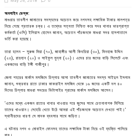
May 26, 2018
0
অনলাইন ডেস্ক:
মাগুরায় তাবলীগ জামাতের সদস্যদের অচেতন করে নগদসহ লক্ষাধিক টাকার মালপত্র
নিয়ে গেছে প্রতারক চক্র। এ তথ্যের সত্যতা নিশ্চিত করে সদর থানার ভারপ্রাপ্ত
কর্মকর্তা (ওসি) ইলিয়াস হোসেন জানান, অচেতন পাঁচজনকে মাগুরা সদর হাসপাতালে
ভর্তি করা হয়েছে।
তারা হলেন – সুরুজ মিয়া (৭০), জাহাঙ্গীর আলী কিবরিয়া (৩০), মিনহাজ উদ্দিন
(২৩), রায়হান (২০) ও সাইফুল মুন্না (২০)। এদের চার জনের বাড়ি সিলেটে এবং
একজনের বাড়ি টঙ্গী গাজীপুর।
জেলা শহরের মার্কাস মসজিদে চিল্লায় আসা তাবলীগ জামাতের সদস্য সাইদুল ইসলাম
জানান, শুক্রবার রাতে ঢাকার কাকরাইল মসজিদ থেকে ১৬ জনের একটি দল ৪০
দিনের চিল্লায় মাগুরা সদরের ভিটাসাইর গ্রামের মার্কাস মসজিদে আসেন।
‘এদের মধ্যে একজন রাতের খাবার খাওয়ার পরে জুসের সাথে চেতনানাশক মিশিয়ে
তাদের খাওয়ান। সেহেরি খেতে উঠে আমরা এই পাঁচজনকে অচেতন দেখতে পাই।’
স্থানীয়দের ধারণা সে মাদক ব্যবসার সাথে জড়িত।
এ ঘটনায় নগদ ও মোবাইল ফোনসহ তাদের লক্ষাধিক টাকা নিয়ে ওই ব্যক্তি পালিয়ে
যায়।