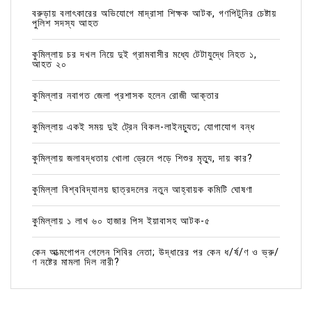
বরুড়ায় বলাৎকারের অভিযোগে মাদ্রাসা শিক্ষক আটক, গণপিটুনির চেষ্টায়
পুলিশ সদস্য আহত
কুমিল্লায় চর দখল নিয়ে দুই গ্রামবাসীর মধ্যে টেটাযুদ্ধে নিহত ১,
আহত ২০
কুমিল্লার নবাগত জেলা প্রশাসক হলেন রোজী আক্তার
কুমিল্লায় একই সময় দুই ট্রেন বিকল-লাইনচ্যুত; যোগাযোগ বন্ধ
কুমিল্লায় জলাবদ্ধতায় খোলা ড্রেনে পড়ে শিশুর মৃত্যু, দায় কার?
কুমিল্লা বিশ্ববিদ্যালয় ছাত্রদলের নতুন আহ্বায়ক কমিটি ঘোষণা
কুমিল্লায় ১ লাখ ৬০ হাজার পিস ইয়াবাসহ আটক-৫
কেন আত্মগোপন গেলেন শিবির নেতা; উদ্ধারের পর কেন ধ/র্ষ/ণ ও ভ্রু/
ণ নষ্টের মামলা দিল নারী?