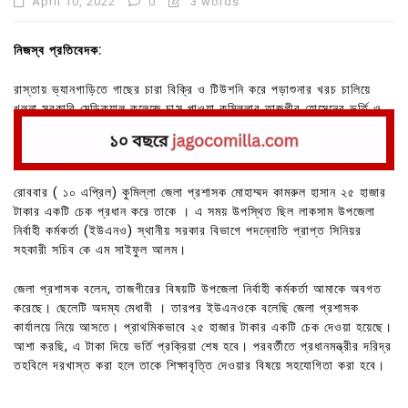
April 10, 2022
0
3 words
নিজস্ব প্রতিবেদক:
রাস্তায় ভ্যানগাড়িতে গাছের চারা বিক্রি ও টিউশনি করে পড়াশুনার খরচ চালিয়ে
খুলনা সরকারি মেডিক্যাল কলেজে চান্স পাওয়া কুমিল্লার তাজগীর হোসেনের ভর্তি ও
পড়াশোনার খরচ নিয়ে দুশ্চিন্তা মুক্ত করল কুমিল্লা জেলা প্রশাসন ।
রোববার ( ১০ এপ্রিল) কুমিল্লা জেলা প্রশাসক মোহাম্মদ কামরুল হাসান ২৫ হাজার
টাকার একটি চেক প্রধান করে তাকে । এ সময় উপস্থিত ছিল লাকসাম উপজেলা
নির্বাহী কর্মকর্তা (ইউএনও) স্থানীয় সরকার বিভাগে পদন্নোতি প্রাপ্ত সিনিয়র
সহকারী সচিব কে এম সাইফুল আলম।
জেলা প্রশাসক বলেন, তাজগীরের বিষয়টি উপজেলা নির্বাহী কর্মকর্তা আমাকে অবগত
করেছে। ছেলেটি অদম্য মেধাবী । তারপর ইউএনওকে বলেছি জেলা প্রশাসক
কার্যালয়ে নিয়ে আসতে। প্রাথমিকভাবে ২৫ হাজার টাকার একটি চেক দেওয়া হয়েছে।
আশা করছি, এ টাকা দিয়ে ভর্তি প্রক্রিয়া শেষ হবে। পরবর্তীতে প্রধানমন্ত্রীর দরিদ্র
তহবিলে দরখাস্ত করা হলে তাকে শিক্ষাবৃত্তি দেওয়ার বিষয়ে সহযোগিতা করা হবে।