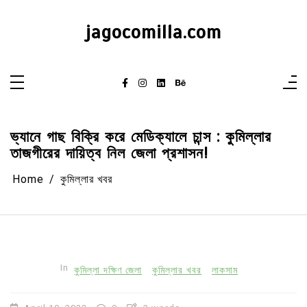
Skip
to
content
jagocomilla.com
ভ্যানে গাছ বিক্রি করে মেডিক্যালে চান্স : কুমিল্লার
তাজগীরের দায়িত্ব নিল জেলা প্রশাসন!
Home
কুমিল্লার খবর
In
কুমিল্লা দক্ষিণ জেলা
কুমিল্লার খবর
লাকসাম