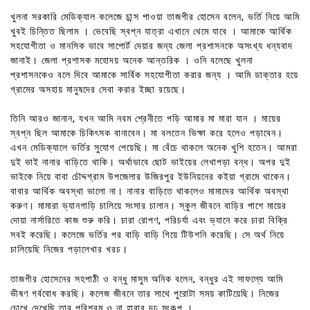
খুলনা সরকারি মেডিক্যাল কলেজে চান্স পাওয়া তাজগীর হোসেন বলেন, ভর্তি নিয়ে আমি
খুবই চিন্তিত ছিলাম । ভেবেছি স্বপ্ন যাত্রা এখানে থেমে যাবে । আমাকে আর্থিক
সহযোগীতা ও মানসিক ভাবে সাপোর্ট দেয়ার জন্য জেলা প্রশাসনকে অসংখ্য ধন্যবাদ
জানাই। জেলা প্রশাসক মহোদয় অনেক আন্তরিক । ওনি বলেছে খুলনা
প্রশাসনকেও বলে দিবে আমাকে সার্বিক সহযোগীতা করার জন্য । আমি ডাক্তার হয়ে
গ্রামের অসহায় মানুষদের সেবা করার ইচ্ছা রয়েছে।
তিনি আরও জানান, যখন আমি নবম শ্রেনীতে পড়ি আমার মা মারা যান । মায়ের
স্বপ্ন ছিল আমাকে চিকিৎসক বানাবেন। মা বলতেন ভিক্ষা করে হলেও পড়াবেন।
এখন মেডিক্যালে ভর্তির সুযোগ পেয়েছি। মা বেঁচে থাকলে অনেক খুশি হতেন। আমরা
দুই ভাই নানার বাড়িতে থাকি। অর্থাভাবে ছোট ভাইয়ের লেখাপড়া বন্ধ। অপর দুই
ভাইকে নিয়ে বাবা চৌদ্দগ্রাম উপজেলার উজিরপুর ইউনিয়নের কইয়া গ্রামে থাকেন।
বাবার আর্থিক অবস্থা ভালো না। নানার বাড়িতে থাকলেও মামাদের আর্থিক অবস্থা
করুণ। মামারা ভ্যানগাড়ি চালিয়ে সংসার চালান। স্কুল জীবনে বাড়ির পাশে মায়ের
দোয়া নার্সারিতে কাজ শুরু করি। চারা রোপণ, পরিচর্যা এবং ভ্যানে করে চারা বিক্রি
সবই করেছি। কলেজে ভর্তির পর বাড়ি বাড়ি গিয়ে টিউশনি করেছি। সে অর্থ নিয়ে
চালিয়েছি নিজের পড়ালেখার খরচ।
তাজগীর হোসেনের সহপাঠী ও বন্ধু মাসুম অনিক বলেন, বন্ধুর এই সাফল্যে আমি
ভীষণ গর্ববোধ করছি। কলেজ জীবনে তার সাথে পুরোটা সময় কাটিয়েছি। নিজের
চোখে দেখেছি তার পরিশ্রম ও না হারার দৃঢ় সংকল্প ।