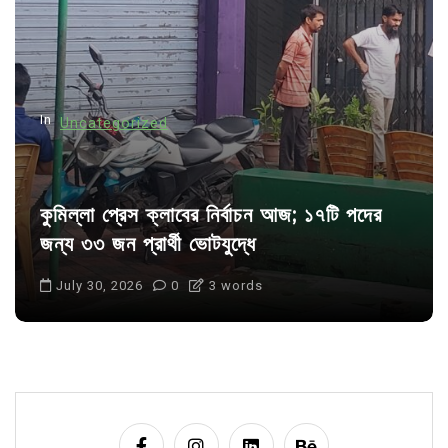
t
i
o
n
In
Uncategorized
কুমিল্লা প্রেস ক্লাবের নির্বাচন আজ; ১৭টি পদের
জন্য ৩৩ জন প্রার্থী ভোটযুদ্ধে
July 30, 2026
0
3 words