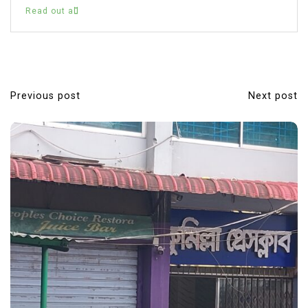
Read out all
Previous post
Next post
P
o
s
t
n
a
v
i
g
a