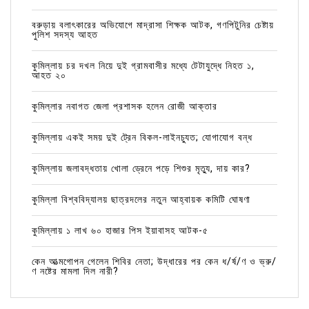
বরুড়ায় বলাৎকারের অভিযোগে মাদ্রাসা শিক্ষক আটক, গণপিটুনির চেষ্টায়
পুলিশ সদস্য আহত
কুমিল্লায় চর দখল নিয়ে দুই গ্রামবাসীর মধ্যে টেটাযুদ্ধে নিহত ১,
আহত ২০
কুমিল্লার নবাগত জেলা প্রশাসক হলেন রোজী আক্তার
কুমিল্লায় একই সময় দুই ট্রেন বিকল-লাইনচ্যুত; যোগাযোগ বন্ধ
কুমিল্লায় জলাবদ্ধতায় খোলা ড্রেনে পড়ে শিশুর মৃত্যু, দায় কার?
কুমিল্লা বিশ্ববিদ্যালয় ছাত্রদলের নতুন আহ্বায়ক কমিটি ঘোষণা
কুমিল্লায় ১ লাখ ৬০ হাজার পিস ইয়াবাসহ আটক-৫
কেন আত্মগোপন গেলেন শিবির নেতা; উদ্ধারের পর কেন ধ/র্ষ/ণ ও ভ্রু/
ণ নষ্টের মামলা দিল নারী?