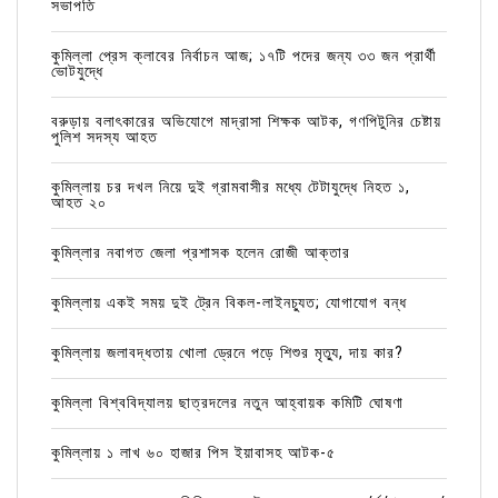
সভাপতি
কুমিল্লা প্রেস ক্লাবের নির্বাচন আজ; ১৭টি পদের জন্য ৩৩ জন প্রার্থী
ভোটযুদ্ধে
বরুড়ায় বলাৎকারের অভিযোগে মাদ্রাসা শিক্ষক আটক, গণপিটুনির চেষ্টায়
পুলিশ সদস্য আহত
কুমিল্লায় চর দখল নিয়ে দুই গ্রামবাসীর মধ্যে টেটাযুদ্ধে নিহত ১,
আহত ২০
কুমিল্লার নবাগত জেলা প্রশাসক হলেন রোজী আক্তার
কুমিল্লায় একই সময় দুই ট্রেন বিকল-লাইনচ্যুত; যোগাযোগ বন্ধ
কুমিল্লায় জলাবদ্ধতায় খোলা ড্রেনে পড়ে শিশুর মৃত্যু, দায় কার?
কুমিল্লা বিশ্ববিদ্যালয় ছাত্রদলের নতুন আহ্বায়ক কমিটি ঘোষণা
কুমিল্লায় ১ লাখ ৬০ হাজার পিস ইয়াবাসহ আটক-৫