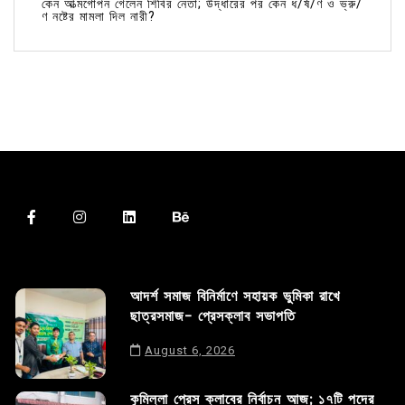
কেন আত্মগোপন গেলেন শিবির নেতা; উদ্ধারের পর কেন ধ/র্ষ/ণ ও ভ্রু/
ণ নষ্টের মামলা দিল নারী?
আদর্শ সমাজ বিনির্মাণে সহায়ক ভুমিকা রাখে
ছাত্রসমাজ- প্রেসক্লাব সভাপতি
August 6, 2026
কুমিল্লা প্রেস ক্লাবের নির্বাচন আজ; ১৭টি পদের