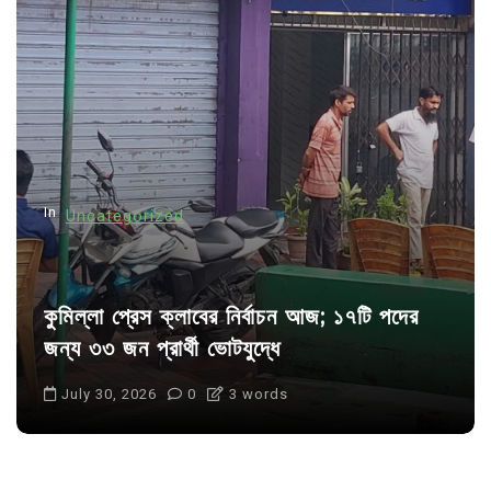
g
a
t
i
o
n
In
Uncategorized
কুমিল্লা প্রেস ক্লাবের নির্বাচন আজ; ১৭টি পদের
জন্য ৩৩ জন প্রার্থী ভোটযুদ্ধে
July 30, 2026
0
3 words