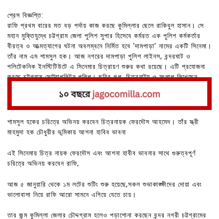
প্রেস বিজ্ঞপ্তি:
রাফি প্রথম বারের মত বড় পর্দায় কাজ করছে কুমিল্লার ছেলে রাকিবুল হাসান। সে
মহান মুক্তিযুদ্ধে চট্টগ্রাম জেলা পুলিশ সুপার হিসেবে কর্মরত এক পুলিশ কর্মকর্তার
বীরত্ব ও আত্মত্যাগের ঘটনা অবলম্বনে নির্মিত হবে ‘দামপাড়া’ নামের একটি সিনেমা।
তাঁর নাম এম শামসুল হক। আজ নগরের দামপাড়া পুলিশ লাইনস, বন্দরঘাট ও
পলিটেকনিক ইনস্টিটিউটে এ সিনেমার চিত্রায়ণ শুরুর কথা রয়েছে। এটি প্রযোজনা
করছে চট্টগ্রাম মেট্রোপলিটন পুলিশ। ছবির গল্প, চিত্রনাট্য ও সংলাপ লিখেছেন
আনন জামান। পরিচালনা করবেন শুদ্ধমান চৈতন।
শামসুল হকের চরিত্রে অভিনয় করবেন চিত্রনায়ক ফেরদৌস আহমেদ। তাঁর স্ত্রী
মাহমুদা হক চৌধুরীর ভূমিকায় আশনা হাবিব ভাবনা
এই সিনেমায় চিত্র নায়ক ফেরদৌস এবং আশনা হাবীব ভাবনার সাথে গুরুত্বপূর্ণ
চরিত্রে অভিনয় করবেন রাফি,
আজ ৫ জানুয়ারি থেকে ১ম লটের শুটিং শুরু হয়েছে,সকল শুভাকাঙ্ক্ষীদের দোয়া এবং
ভালোবাসা নিয়ে রাফি আরো সামনে এগিয়ে যেতে চায়।
তার জন্ম কুমিল্লা জেলার চৌদ্দগ্রাম হলেও পড়াশোনা করছেন বন্দর নগরী চট্টগ্রামের