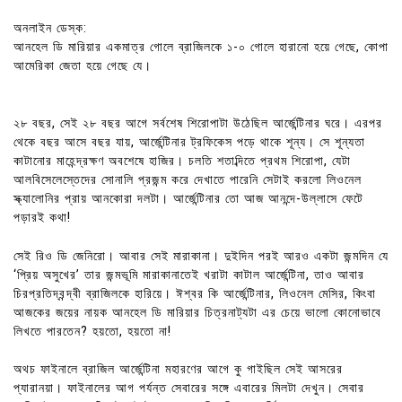
অনলাইন ডেস্ক:
আনহেল ডি মারিয়ার একমাত্র গোলে ব্রাজিলকে ১-০ গোলে হারানো হয়ে গেছে, কোপা
আমেরিকা জেতা হয়ে গেছে যে।
২৮ বছর, সেই ২৮ বছর আগে সর্বশেষ শিরোপাটা উঠেছিল আর্জেন্টিনার ঘরে। এরপর
থেকে বছর আসে বছর যায়, আর্জেন্টিনার ট্রফিকেস পড়ে থাকে শূন্য। সে শূন্যতা
কাটানোর মাহেন্দ্রক্ষণ অবশেষে হাজির। চলতি শতাব্দিতে প্রথম শিরোপা, যেটা
আলবিসেলেস্তেদের সোনালি প্রজন্ম করে দেখাতে পারেনি সেটাই করলো লিওনেল
স্ক্যালোনির প্রায় আনকোরা দলটা। আর্জেন্টিনার তো আজ আনন্দে-উল্লাসে ফেটে
পড়ারই কথা!
সেই রিও ডি জেনিরো। আবার সেই মারাকানা। দুইদিন পরই আরও একটা জন্মদিন যে
‘প্রিয় অসুখের’ তার জন্মভূমি মারাকানাতেই খরাটা কাটাল আর্জেন্টিনা, তাও আবার
চিরপ্রতিদ্বন্দ্বী ব্রাজিলকে হারিয়ে। ঈশ্বর কি আর্জেন্টিনার, লিওনেল মেসির, কিংবা
আজকের জয়ের নায়ক আনহেল ডি মারিয়ার চিত্রনাট্যটা এর চেয়ে ভালো কোনোভাবে
লিখতে পারতেন? হয়তো, হয়তো না!
অথচ ফাইনালে ব্রাজিল আর্জেন্টিনা মহারণের আগে কু গাইছিল সেই আসরের
প্যারানয়া। ফাইনালের আগ পর্যন্ত সেবারের সঙ্গে এবারের মিলটা দেখুন। সেবার