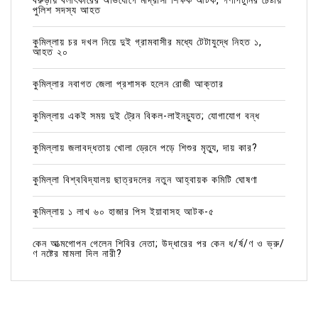
বরুড়ায় বলাৎকারের অভিযোগে মাদ্রাসা শিক্ষক আটক, গণপিটুনির চেষ্টায়
পুলিশ সদস্য আহত
কুমিল্লায় চর দখল নিয়ে দুই গ্রামবাসীর মধ্যে টেটাযুদ্ধে নিহত ১,
আহত ২০
কুমিল্লার নবাগত জেলা প্রশাসক হলেন রোজী আক্তার
কুমিল্লায় একই সময় দুই ট্রেন বিকল-লাইনচ্যুত; যোগাযোগ বন্ধ
কুমিল্লায় জলাবদ্ধতায় খোলা ড্রেনে পড়ে শিশুর মৃত্যু, দায় কার?
কুমিল্লা বিশ্ববিদ্যালয় ছাত্রদলের নতুন আহ্বায়ক কমিটি ঘোষণা
কুমিল্লায় ১ লাখ ৬০ হাজার পিস ইয়াবাসহ আটক-৫
কেন আত্মগোপন গেলেন শিবির নেতা; উদ্ধারের পর কেন ধ/র্ষ/ণ ও ভ্রু/
ণ নষ্টের মামলা দিল নারী?