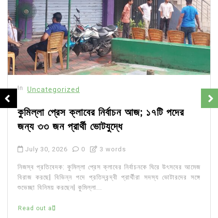
In
Uncategorized
কুমিল্লা প্রেস ক্লাবের নির্বাচন আজ; ১৭টি পদের
জন্য ৩৩ জন প্রার্থী ভোটযুদ্ধে
July 30, 2026
0
3 words
নিজস্ব প্রতিবেদক: কুমিল্লা প্রেস ক্লাবের নির্বাচনকে ঘিরে উৎসবের আমেজ
বিরাজ করছে| বিভিন্ন পদে প্রতিদ্বন্দ্বী প্রার্থীরা সদস্য ভোটারদের সঙ্গে
শুভেচ্ছা বিনিময় করছেন| কুমিল্লা...
Read out all