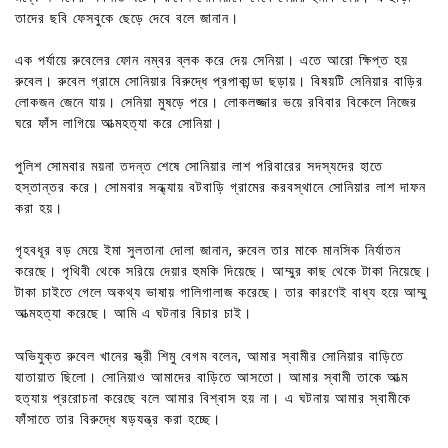
তাদের ছবি ফেসবুকে ছেড়ে দেবে বলে জানান।
এক পর্যায়ে রুবেলের ফোন নম্বর ব্লক করে দেয় সেনিয়া। এতে আরো ক্ষিপ্ত হয়
রুবেল। রুবেল গ্রামে সোনিয়ার বিরুদ্ধে প্রপাকান্ডা ছড়ায়। বিষয়টি সেনিয়ার বাড়ির
লোকজন জেনে যায়। সেনিয়া মুষড়ে পরে। লোকলজ্জার ভয়ে রবিবার বিকেলে নিজের
ঘরে ফাঁস লাগিয়ে আত্মহত্যা করে সোনিয়া।
পুলিশ সোমবার ময়না তদন্ত শেষে সোনিয়ার লাশ পরিবারের সদস্যদের হাতে
হস্তান্তর করে। সোমবার সন্ধ্যায় বটবাড়ি গ্রামের করবস্থানে সোনিয়ার লাশ দাফন
করা হয়।
গৃহবধূর বড় মেয়ে ইমা সুলতানা দোলা জানান, রুবেল তার মাকে মানসিক নির্যাতন
করেছে। পৃথিবী থেকে সরিয়ে দেয়ার হুমকি দিয়েছে। আম্মুর কাছ থেকে টাকা নিয়েছে।
টাকা চাইতে গেলে অকথ্য ভাষায় গালিগালাজ করেছে। তার কারণেই বাধ্য হয়ে আম্মু
আত্মহত্যা করেছে। আমি এ ঘটনার বিচার চাই।
অভিযুক্ত রুবেল খানের স্ত্রী শিমু বেগম বলেন, আমার স্বামীর সোনিয়ার বাড়িতে
যাতায়াত ছিলো। সোনিয়াও আমাদের বাড়িতে আসতো। আমার স্বামী তাকে আত্ম
হত্যায় প্ররোচনা করেছে বলে আমার বিশ্বাস হয় না। এ ঘটনায় আমার স্বামীকে
ফাঁসাতে তার বিরুদ্ধে ষড়যন্ত্র করা হচ্ছে।