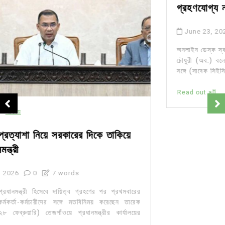
গ্রহণযোগ্য নয়: স্বরাষ্ট্র উপদেষ্টা
June 23, 2025
0
অনলাইন ডেস্ক স্বরাষ্ট্র উপদেষ্টা লেফটেন্যান্ট জেনারেল মো. জাহাঙ্গীর আলম
চৌধুরী (অব.) বলেছেন, ‘মব জাস্টিস কোনোভাবেই গ্রহণযোগ্য নয়। তার
সঙ্গে (সাবেক সিইসি নূরুল...
Read out all