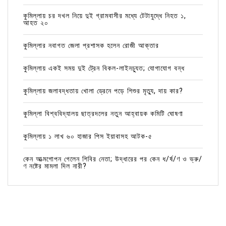
কুমিল্লায় চর দখল নিয়ে দুই গ্রামবাসীর মধ্যে টেটাযুদ্ধে নিহত ১,
আহত ২০
কুমিল্লার নবাগত জেলা প্রশাসক হলেন রোজী আক্তার
কুমিল্লায় একই সময় দুই ট্রেন বিকল-লাইনচ্যুত; যোগাযোগ বন্ধ
কুমিল্লায় জলাবদ্ধতায় খোলা ড্রেনে পড়ে শিশুর মৃত্যু, দায় কার?
কুমিল্লা বিশ্ববিদ্যালয় ছাত্রদলের নতুন আহ্বায়ক কমিটি ঘোষণা
কুমিল্লায় ১ লাখ ৬০ হাজার পিস ইয়াবাসহ আটক-৫
কেন আত্মগোপন গেলেন শিবির নেতা; উদ্ধারের পর কেন ধ/র্ষ/ণ ও ভ্রু/
ণ নষ্টের মামলা দিল নারী?