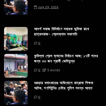
July 29, 2026
আদর্শ সমাজ বিনির্মাণে সহায়ক ভুমিকা রাখে
ছাত্রসমাজ- প্রেসক্লাব সভাপতি
0
কুমিল্লা প্রেস ক্লাবের নির্বাচন আজ; ১৭টি পদের
জন্য ৩৩ জন প্রার্থী ভোটযুদ্ধে
0
3 words
বরুড়ায় বলাৎকারের অভিযোগে মাদ্রাসা শিক্ষক
আটক, গণপিটুনির চেষ্টায় পুলিশ সদস্য আহত
0