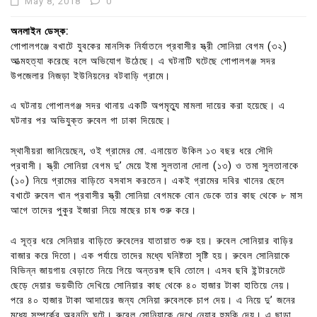
May 8, 2018
0
অনলাইন ডেস্ক:
গোপালগঞ্জে বখাটে যুবকের মানসিক নির্যাতনে প্রবাসীর স্ত্রী সোনিয়া বেগম (৩২)
আত্মহত্যা করেছে বলে অভিযোগ উঠেছে। এ ঘটনাটি ঘটেছে গোপালগঞ্জ সদর
উপজেলার নিজড়া ইউনিয়নের বটবাড়ি গ্রামে।
এ ঘটনায় গোপালগঞ্জ সদর থানায় একটি অপমৃত্যু মামলা দায়ের করা হয়েছে। এ
ঘটনার পর অভিযুক্ত রুবেল গা ঢাকা দিয়েছে।
স্থানীয়রা জানিয়েছেন, ওই গ্রামের মো. এনায়েত উকিল ১৩ বছর ধরে সৌদি
প্রবাসী। স্ত্রী সোনিয়া বেগম দু’ মেয়ে ইমা সুলতানা দোলা (১৩) ও তমা সুলতানাকে
(১০) নিয়ে গ্রামের বাড়িতে বসবাস করতেন। একই গ্রামের দবির খানের ছেলে
বখাটে রুবেল খান প্রবাসীর স্ত্রী সোনিয়া বেগমকে বোন ডেকে তার কাছ থেকে ৮ মাস
আগে তাদের পুকুর ইজারা নিয়ে মাছের চাষ শুরু করে।
এ সূত্র ধরে সেনিয়ার বাড়িতে রুবেলের যাতায়াত শুরু হয়। রুবেল সোনিয়ার বাড়ির
বাজার করে দিতো। এক পর্যায়ে তাদের মধ্যে ঘনিষ্টতা সৃষ্টি হয়। রুবেল সোনিয়াকে
বিভিন্ন জায়গায় বেড়াতে নিয়ে গিয়ে অন্তরঙ্গ ছবি তোলে। এসব ছবি ইন্টারনেটে
ছেড়ে দেয়ার ভয়ভীতি দেখিয়ে সোনিয়ার কাছ থেকে ৪০ হাজার টাকা হাতিয়ে নেয়।
পরে ৪০ হাজার টাকা আদায়ের জন্য সেনিয়া রুবেলকে চাপ দেয়। এ নিয়ে দু’ জনের
মধ্যে সম্পর্কের অবনতি ঘটে। রুবেল সোনিয়াকে দেখে নেয়ার হুমকি দেয়। এ ছাড়া