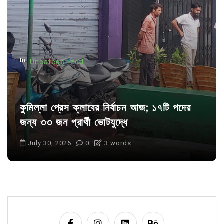
t
i
o
n
In
Uncategorized
কুমিল্লা প্রেস ক্লাবের নির্বাচন আজ; ১৭টি পদের
জন্য ৩৩ জন প্রার্থী ভোটযুদ্ধে
July 30, 2026
0
3 words