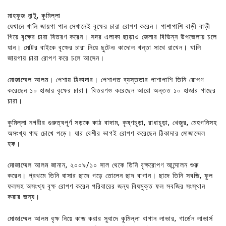
মাহফুজ নান্টু, কুমিল্লা
যেখানে খালি জায়গা পান সেখানেই বৃক্ষের চারা রোপণ করেন। পাশাপাশি বাড়ী বাড়ী
গিয়ে বৃক্ষের চারা বিতরণ করেন। সদর এলাকা ছাড়াও জেলার বিভিন্ন উপজেলায় চলে
যান। মোটর বাইকে বৃক্ষের চারা নিয়ে ছুটেন৷ কাদোল খন্তা সাথে রাখেন। খালি
জায়গায় চারা রোপণ করে চলে আসেন।
মোজাম্মেল আলম। পেশায় ঠিকাদার। পেশাগত ব্যস্ততার পাশাপাশি তিনি রোপণ
করেছেন ১০ হাজার বৃক্ষের চারা। বিতরণও করেছেন আরো অন্তত ১০ হাজার গাছের
চারা।
কুমিল্লা নগরীর গুরুত্বপূর্ণ সড়কে কাঠ বাদাম, কৃষ্ণচূড়া, রাধাচূড়া, খেজুর, মেহগনিসহ
অসংখ্য গাছ চোখে পড়ে। যার বেশীর ভাগই রোপণ করেছেন ঠিকাদার মোজাম্মেল
হক।
মোজাম্মেল আলম জানান, ২০০৯/১০ সাল থেকে তিনি বৃক্ষরোপণ আন্দোলন শুরু
করেন। প্রথমে তিনি বাসার ছাদে গড়ে তোলেন ছাদ বাগান। ছাদে তিনি সবজি, ফুল
ফলসহ অসংখ্য বৃক্ষ রোপণ করেন পরিবারের জন্য বিষমুক্ত ফল সবজির সংস্থান
করার জন্য।
মোজাম্মেল আলম বৃক্ষ নিয়ে কাজ করার সুবাদে কুমিল্লা বাগান লাভার, গার্ডেন লাভার্স