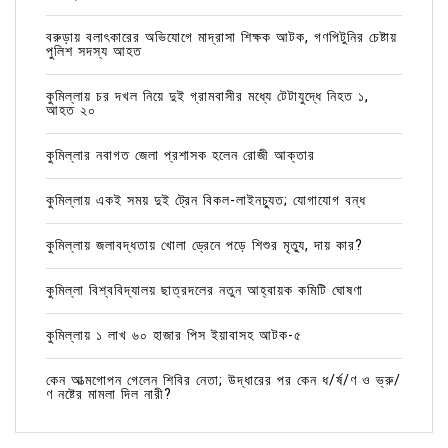
বরুড়ায় বলাৎকারের অভিযোগে মাদ্রাসা শিক্ষক আটক, গণপিটুনির চেষ্টায়
পুলিশ সদস্য আহত
কুমিল্লায় চর দখল নিয়ে দুই গ্রামবাসীর মধ্যে টেটাযুদ্ধে নিহত ১,
আহত ২০
কুমিল্লার নবাগত জেলা প্রশাসক হলেন রোজী আক্তার
কুমিল্লায় একই সময় দুই ট্রেন বিকল-লাইনচ্যুত; যোগাযোগ বন্ধ
কুমিল্লায় জলাবদ্ধতায় খোলা ড্রেনে পড়ে শিশুর মৃত্যু, দায় কার?
কুমিল্লা বিশ্ববিদ্যালয় ছাত্রদলের নতুন আহ্বায়ক কমিটি ঘোষণা
কুমিল্লায় ১ লাখ ৬০ হাজার পিস ইয়াবাসহ আটক-৫
কেন আত্মগোপন গেলেন শিবির নেতা; উদ্ধারের পর কেন ধ/র্ষ/ণ ও ভ্রু/
ণ নষ্টের মামলা দিল নারী?