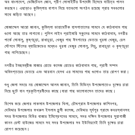
অব বাংলাদেশ, ভেজিটেবল জোন, গ্রীণ সোসাইটির উপদেষ্টা হিসেবে দায়িত্ব পালন
করছেন। এছাড়াও কুমিল্লায় বাগান নিয়ে যতগুলো সংগঠন রয়েছে প্রায় সবগুলোর
সাথে জড়িত আছেন।
মোজাম্মেল আরো জানান, কুমিল্লা ডায়াবেটিক হাসপাতালের সামনে যে কাঠবাদাম গাছ
গুলো আছে তার লাগানো। পুলিশ লাইন প্রাইমারি স্কুলের সামনে কাঠবাদাম, নগরীর
পার্কে সোনালু, কৃষ্ণচূড়া, রাধাচূড়া, খেজুর গাছ ঈদগাহের ভেতরে খুরমা খেজুর, রেল
স্টেশনে স্টিলের ব্যারিকেডের মধ্যেও খুরমা খেজুর সোনালু, লিচু, রাধাচূড়া ও কৃষ্ণচূড়া
গাছ লাগিয়েছেন।
নগরীর টমছমব্রীজ মাজার রোডে কলেজ রোডের কাঠবাদাম গাছ, প্রানী সম্পদ
অধিদপ্তরের ভেতরে এবং আরবান হেলথ এর সামনের গাছ গুলোও তার রোপণ করা।
শুধু জেলা সদরে নয় মোজাম্মেল আলম জানান, তিনি বিভিন্ন উপজেলাতেও বৃক্ষের চারা
নিয়ে ছুটে যান প্রকৃতিপ্রমীদের কাছে।যারা গাছ ভালোবাসেন তাদের কাছে।
বিশেষ করে জেলার লাকসাম উপজেলার খিলা, চৌদ্দগ্রাম উপজেলার কাশিনগর,
দেবিদ্দার উপজেলার ফখরুল ইসলাম মুন্সী কলেজ, দেবিদ্দার সূর্যপুর গ্রামে কবরস্থানসহ
সদর উপজেলার বিবির বাজার ইমিগ্রেশনের সামনে, সদর দক্ষিন উপজেলার সুয়াগাজী
কানন রেস্ট হাউজের সামনে সহ সদর উপজেলার সব ইউনিয়নেই তিনি বৃক্ষের চারা
রোপণ করেছেন।