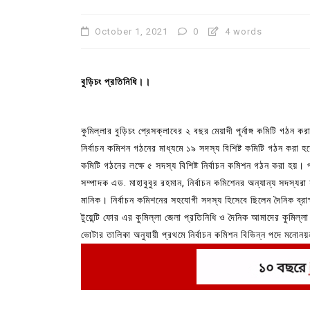
October 1, 2021
0
4 words
বুড়িচং প্রতিনিধি।।
কুমিল্লার বুড়িচং প্রেসক্লাবের ২ বছর মেয়াদী পূর্নাঙ্গ কমিটি গঠন কর
নির্বাচন কমিশন গঠনের মাধ্যমে ১৯ সদস্য বিশিষ্ট কমিটি গঠন করা 
কমিটি গঠনের লক্ষে ৫ সদস্য বিশিষ্ট নির্বাচন কমিশন গঠন করা হয়।
সম্পাদক এড. মাহাবুবুর রহমান, নির্বাচন কমিশেনর অন্যান্য সদস্য
In
Uncategorized
মানিক। নির্বাচন কমিশনের সহযোগী সদস্য হিসেবে ছিলেন দৈনিক ব্রা
বরুড়ায় বলাৎকারের অভিযোগে মাদ্র
টুয়েন্টি ফোর এর কুমিল্লা জেলা প্রতিনিধি ও দৈনিক আমাদের কুমিল্লা প
ভোটার তালিকা অনুযায়ী প্রথমে নির্বাচন কমিশন বিভিন্ন পদে মন
শিক্ষক আটক, গণপিটুনির চেষ্টায় পু
জমা দেয়ায়, নির্বাচন কমিশন যাচাই বাছাই ও নির্ধারিত সময় শেষে 
আহত
July 29, 2026
0