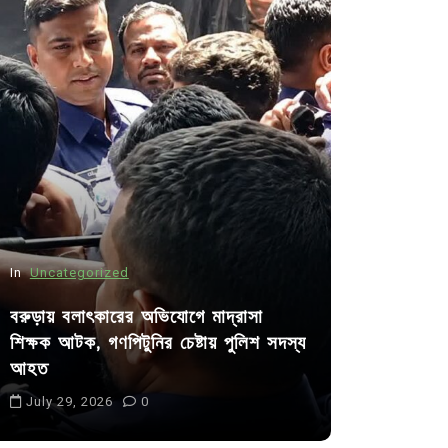
In
Uncategorized
In
Uncategor
বরুড়ায় বলাৎকারের অভিযোগে মাদ্রাসা
শিক্ষক আটক, গণপিটুনির চেষ্টায় পুলিশ সদস্য
কুমিল্লা প্র
আহত
পদের জন্য ৩৩
July 29, 2026
0
July 30, 20