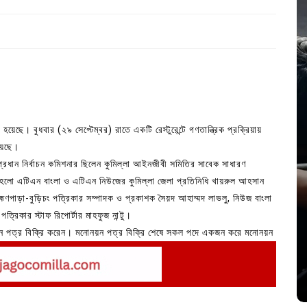
া হয়েছে। বুধবার (২৯ সেপ্টেম্বর) রাতে একটি রেস্টুরেন্টে গণতান্ত্রিক প্রক্রিয়ায়
হয়েছে।
 প্রধান নির্বাচন কমিশনার ছিলেন কুমিল্লা আইনজীবী সমিতির সাবেক সাধারণ
রা হলো এটিএন বাংলা ও এটিএন নিউজের কুমিল্লা জেলা প্রতিনিধি খায়রুল আহসান
হ্মণপাড়া-বুড়িচং পত্রিকার সম্পাদক ও প্রকাশক সৈয়দ আহাম্মদ লাভলু, নিউজ বাংলা
In
Uncategorized
াসা
ত্রিকার স্টাফ রিপোর্টার মাহফুজ নান্টু।
োনয়ন পত্র বিক্রি করেন। মনোনয়ন পত্র বিক্রি শেষে সকল পদে একজন করে মনোনয়ন
লিশ সদস্য
কুমিল্লা প্রেস ক্লাবের নির্বাচন আজ; ১৭টি
সকলকে বিজয়ী ঘোষনা করে ১৯ সদস্য বিশিষ্ট কমিটি গঠন করেন।
পদের জন্য ৩৩ জন প্রার্থী ভোটযুদ্ধে
July 30, 2026
0
3 words