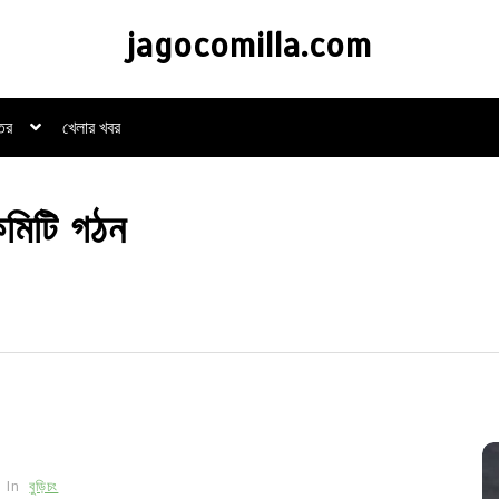
jagocomilla.com
্তর
খেলার খবর
 কমিটি গঠন
In
বুড়িচং