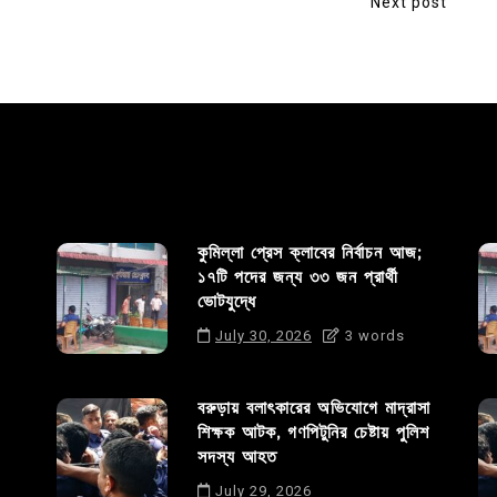
Next post
কুমিল্লা প্রেস ক্লাবের নির্বাচন আজ;
১৭টি পদের জন্য ৩৩ জন প্রার্থী
ভোটযুদ্ধে
July 30, 2026
3 words
বরুড়ায় বলাৎকারের অভিযোগে মাদ্রাসা
শিক্ষক আটক, গণপিটুনির চেষ্টায় পুলিশ
সদস্য আহত
July 29, 2026