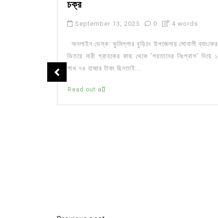
চক্র
September 13, 2025
0
4 words
অনলাইন ডেস্ক: কুমিল্লার বুড়িচং উপজেলায় সোনালী ব্যাংকের
ভিতরে নারী গ্রাহকের কাছ থেকে ‘শয়তানের নিঃশ্বাস’ দিয়ে ১
লাখ ৭৪ হাজার টাকা ছিনতাই...
টার্ন
Read out all
আটক ৩
া- চট্টগ্রাম
েল কলেজএন্ড
ি) পুলিশ গোপন