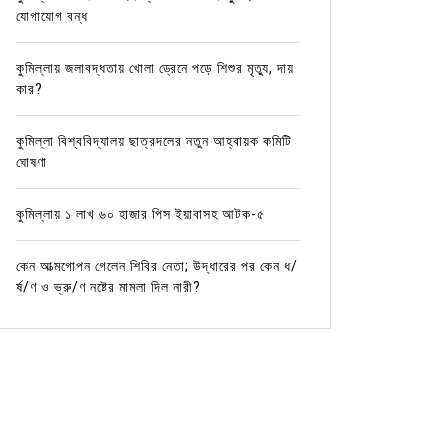
যোগাযোগ বন্ধ
কুমিল্লায় জলাবদ্ধতায় খোলা ড্রেনে পড়ে শিশুর মৃত্যু, দায়
কার?
কুমিল্লা বিশ্ববিদ্যালয় ছাত্রদলের নতুন আহ্বায়ক কমিটি
ঘোষণা
কুমিল্লায় ১ লাখ ৬০ হাজার পিস ইয়াবাসহ আটক-৫
কেন আত্মগোপন গেলেন শিবির নেতা; উদ্ধারের পর কেন ধ/
র্ষ/ণ ও ভ্রু/ণ নষ্টের মামলা দিল নারী?