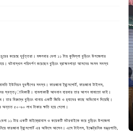
াংচুরের করেছে দূর্বৃত্তরা। মঙ্গলবার বেলা ১১ টায় কুমিল্লা বুড়িচং উপজেলার
। ঘটনাস্থল পরিদর্শণ করেছেন বুড়িচং ব্রাহ্মনপাড়া আসনের সংসদ সদস্য
ামতি ইউনিয়ন যুবলীগের সদস্য। ফারজানা ট্রান্সপোর্ট, ফারজানা টাইলস,
In
Uncategorized
ষ্ঠানের স্বত্ত¡াধিকারী। হামলাকারী আদনান হায়দার তার আপন মামাতো ভাই।
। তার বিরুদ্ধে বুড়িচং থানায় একটি জিডি ও র‌্যাবের কাছে অভিযোগ দিয়েছি।
জ; ১৭টি
আদর্শ সমাজ বিনির্মাণে সহায়ক ভুমিকা রাখে
ার অন্তত ৫০-৬০ লাখ টাকার ক্ষতি হয়ে গেলো।
ে
ছাত্রসমাজ- প্রেসক্লাব সভাপতি
August 6, 2026
0
ার বেলা ১১ টায় একটি মাইক্রোবাস ও কয়েকটি মটরবাইকে করে বুড়িচং উপজেলা
িয়ে ফারজানা ট্রান্সপোর্ট এর অফিসে আসেন। এসে টাইলস, ইলেক্ট্রনিক যন্ত্রপাতি,