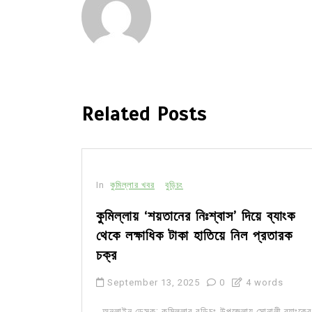
Related Posts
In
কুমিল্লার খবর
বুড়িচং
কুমিল্লায় ‘শয়তানের নিঃশ্বাস’ দিয়ে ব্যাংক
থেকে লক্ষাধিক টাকা হাতিয়ে নিল প্রতারক
চক্র
September 13, 2025
0
4 words
অনলাইন ডেস্ক: কুমিল্লার বুড়িচং উপজেলায় সোনালী ব্যাংকের