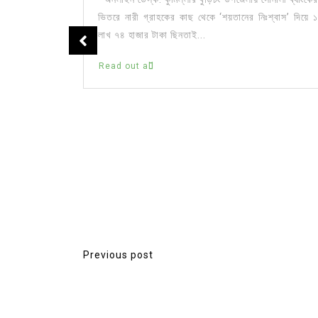
ভিতরে নারী গ্রাহকের কাছ থেকে ‘শয়তানের নিঃশ্বাস’ দিয়ে ১
লাখ ৭৪ হাজার টাকা ছিনতাই...
টার্ন
Read out all
আটক ৩
া- চট্টগ্রাম
েল কলেজএন্ড
ি) পুলিশ গোপন
Previous post
P
o
s