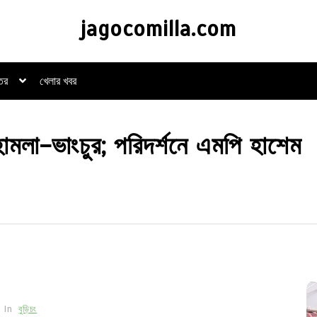
jagocomilla.com
্তর
খেলার খবর
 হামলা-ভাংচুর; পরিদর্শনে এমপি হাশেম
In
বুড়িচং