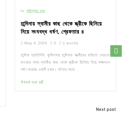
In
কুমিল্লার খবর
চান্দিনায় স্বামীর কাছ থেকে স্ত্রীকে ছিনিয়ে
নিয়ে সংঘবদ্ধ ধর্ষণ, গ্রেফতার ৪
May 4, 2026
0
2 words
চান্দিনা প্রতিনিধি: কুমিল্লার চান্দিনায় আত্মীয়ের বাড়িতে বেড়াতে
যাওয়ার সময় স্বামীর কাছ থেকে স্ত্রীকে ছিনিয়ে নিয়ে সঙ্ঘবদ্ধ
ধর্ষণ করেছে একটি চক্র। ঘটনার সাথে...
Read out all
Next post