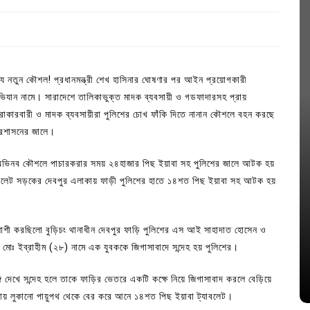
িত্য নতুন কৌশল! প্রধানমন্ত্রী শেখ হাসিনার ঘোষণার পর আইন প্রয়োগকারী
অভিযান নামে। সারাদেশে তালিকাভুক্ত মাদক ব্যবসায়ী ও গডফাদারসহ প্রায়
কারবারী ও মাদক ব্যবসায়ীরা পুলিশের চোখ ফাঁকি দিতে নানান কৌশলে বহন করছে
্রশাসনের জালে।
ে অভিনব কৌশলে পাচারকরার সময় ২৪হাজার পিছ ইয়াবা সহ পুলিশের জালে আটক হয়
 সিলেট সড়কের দেবপুর এলাকায় ফাড়ী পুলিশের হাতে ১৪শত পিছ ইয়াবা সহ আটক হয়
In
Uncategorized
্লাশী করছিলো বুড়িচং থানাধীন দেবপুর ফাড়ি পুলিশের এস আই সাহাদাত হোসেন ও
জ; ১৭টি
আদর্শ সমাজ বিনির্মাণে সহায়ক ভুমিকা রাখে
োঃ ইব্রাহীম (২৮) নামে এক যুবককে জিগাসাবাদে সন্দেহ হয় পুলিশের।
ে
ছাত্রসমাজ- প্রেসক্লাব সভাপতি
August 6, 2026
0
গি দেখে সন্দেহ হলে তাকে ফাড়ির ভেতরে একটি কক্ষে নিয়ে জিগাসাবাদ করলে বেড়িয়ে
্থায় লুকানো পায়ুপথ থেকে বের করে আনে ১৪শত পিছ ইয়াবা ট্যাবলেট।