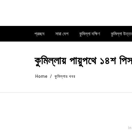
Skip
to
content
প্রচ্ছদ
সারা দেশ
কুমিল্লা দক্ষিণ
কুমিল্লা উত্ত
কুমিল্লায় পায়ুপথে ১৪শ প
Home
কুমিল্লার খবর
In