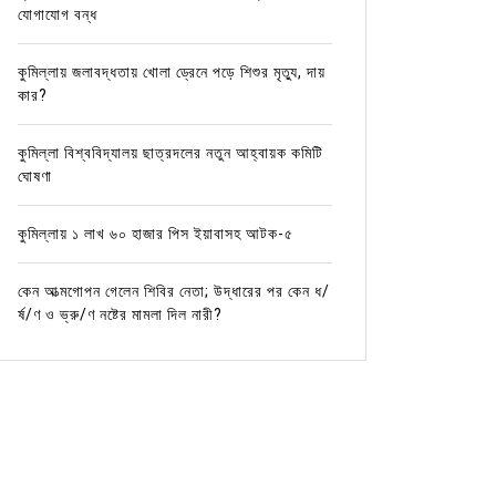
যোগাযোগ বন্ধ
কুমিল্লায় জলাবদ্ধতায় খোলা ড্রেনে পড়ে শিশুর মৃত্যু, দায়
কার?
কুমিল্লা বিশ্ববিদ্যালয় ছাত্রদলের নতুন আহ্বায়ক কমিটি
ঘোষণা
কুমিল্লায় ১ লাখ ৬০ হাজার পিস ইয়াবাসহ আটক-৫
কেন আত্মগোপন গেলেন শিবির নেতা; উদ্ধারের পর কেন ধ/
র্ষ/ণ ও ভ্রু/ণ নষ্টের মামলা দিল নারী?