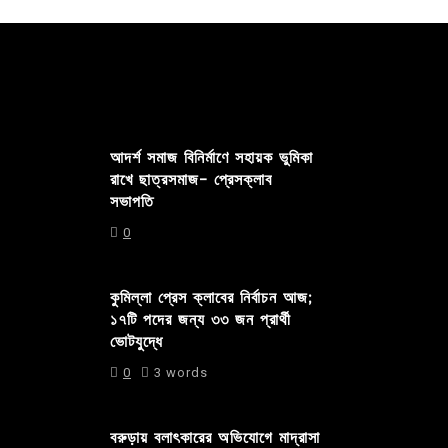
আদর্শ সমাজ বিনির্মাণে সহায়ক ভুমিকা
রাখে ছাত্রসমাজ- প্রেসক্লাব
সভাপতি
0
কুমিল্লা প্রেস ক্লাবের নির্বাচন আজ;
১৭টি পদের জন্য ৩৩ জন প্রার্থী
ভোটযুদ্ধে
0
3 words
বরুড়ায় বলাৎকারের অভিযোগে মাদ্রাসা