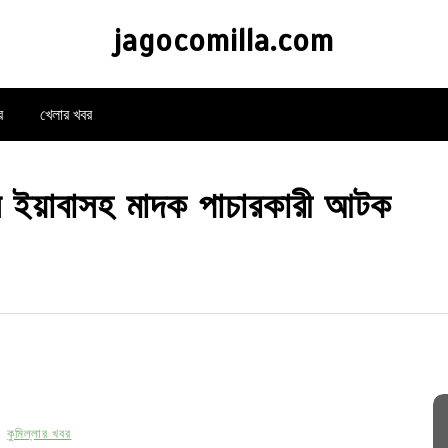
jagocomilla.com
র
খেলার খবর
িস ইয়াবাসহ মাদক পাচারকারী আটক
কুমিল্লার খবর