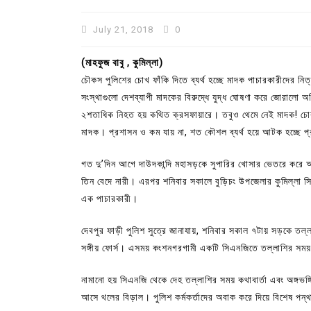
July 21, 2018
0
(মাহফুজ বাবু , কুমিল্লা)
চৌকস পুলিশের চোখ ফাঁকি দিতে ব্যর্থ হচ্ছে মাদক পাচারকারীদের ন
সংস্থাগুলো দেশব্যাপী মাদকের বিরুদ্ধে যুদ্ধ ঘোষণা করে জোরালো 
২শতাধিক নিহত হয় কথিত ক্রসফায়ারে। তবুও থেমে নেই মাদক! চোরা
মাদক। প্রশাসন ও কম যায় না, শত কৌশল ব্যর্থ হয়ে আটক হচ্ছে প
গত দু’দিন আগে দাউদকান্দি মহাসড়কে সুপারির খোসার ভেতরে কর
তিন বেদে নারী। এরপর শনিবার সকালে বুড়িচং উপজেলার কুমিল্লা
এক পাচারকারী।
In
Uncategorized
দেবপুর ফাড়ী পুলিশ সুত্রে জানাযায়, শনিবার সকাল ৭টায় সড়কে তল
কুমিল্লা প্রেস ক্লাবের নির্বাচন আ
সঙ্গীয় ফোর্স। এসময় কংশনগরগামী একটি সিএনজিতে তল্লাশির সময় ম
পদের জন্য ৩৩ জন প্রার্থী ভোটযুদ্ধ
July 30, 2026
0
3 words
নামানো হয় সিএনজি থেকে দেহ তল্লাশির সময় কথাবার্তা এবং অঙ্গভঙ্
আসে থলের বিড়াল। পুলিশ কর্মকর্তাদের অবাক করে দিয়ে বিশেষ পন