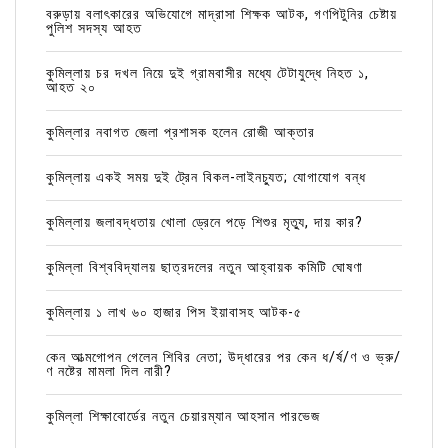
বরুড়ায় বলাৎকারের অভিযোগে মাদ্রাসা শিক্ষক আটক, গণপিটুনির চেষ্টায়
পুলিশ সদস্য আহত
কুমিল্লায় চর দখল নিয়ে দুই গ্রামবাসীর মধ্যে টেটাযুদ্ধে নিহত ১,
আহত ২০
কুমিল্লার নবাগত জেলা প্রশাসক হলেন রোজী আক্তার
কুমিল্লায় একই সময় দুই ট্রেন বিকল-লাইনচ্যুত; যোগাযোগ বন্ধ
কুমিল্লায় জলাবদ্ধতায় খোলা ড্রেনে পড়ে শিশুর মৃত্যু, দায় কার?
কুমিল্লা বিশ্ববিদ্যালয় ছাত্রদলের নতুন আহ্বায়ক কমিটি ঘোষণা
কুমিল্লায় ১ লাখ ৬০ হাজার পিস ইয়াবাসহ আটক-৫
কেন আত্মগোপন গেলেন শিবির নেতা; উদ্ধারের পর কেন ধ/র্ষ/ণ ও ভ্রু/
ণ নষ্টের মামলা দিল নারী?
কুমিল্লা শিক্ষাবোর্ডের নতুন চেয়ারম্যান আহসান পারভেজ