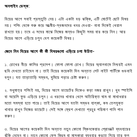
অনলাইন ডেস্ক:
বিয়ের আগে সবাই প্রস্তুতি নেয়। এটা একটা বড় ঝক্কি, এটি মোটেই ছোট বিষয়
নয়। শপিং থেকে শুরু করে আত্মীয়-স্বজনদের খবর দেওয়া- নানা দিকেই খেয়াল
রাখতে হয়। তবে এ সবের মাঝে নিজের জন্যও কিছুটা সময় বার করে নিন। আর
বিয়ের আগে এড়িয়ে চলুন বেশ কয়েকটি বিষয়।
জেনে নিন বিয়ের আগে কী কী বিষয়গুলো এড়িয়ে চলা উচিত-
১. চোখের নীচে কালির প্রলেপ। ফোলা ফোলা চোখ। বিয়ের অ্যালবামে নিশ্চয়ই এমন
ছবি দেখতে চাইবেন না। তাই বিয়ের কয়েকটা দিন অন্তত লেট নাইট পার্টিকে গুডবাই
বলুন। যত তাড়াতাড়ি সম্ভব, ঘুমিয়ে পড়ার চেষ্টা করুন।
২. শুধুমাত্র শপিংই নয়, বিয়ের আগে ডায়েটের দিকেও কড়া নজর রাখুন। খুব স্পাইসি
বা অয়েলি ফুড এড়িয়ে চলুন। এ ধরনের খাবার খেলে অতিরিক্ত ঘাম বা মাথাধরার
মতো সমস্যা হতে পারে। তাই বিয়ের আগে যতটা সম্ভব হাল্কা, কম তেলযুক্ত
খাবার রাখুন নিজের ডায়েটে। সেই সঙ্গে ফ্রেশ দেখাতে প্রচুর পরিমাণ পানি পান
করুন।
৩. বিয়ের আগের কয়েকটা দিন অন্তত নতুন কোনো স্কিনকেয়ার প্রোডাক্ট ব্যবহারের
ঝুঁকি নেবেন না। নতুন কোনো ফেস ক্রিম বা মাস্কারা ব্যবহার করতে গিয়ে তার ফল