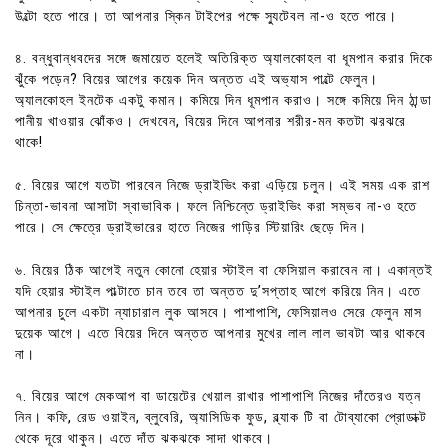
উল্টো হতে পারে। তা আপনার স্কিন টাইপের পক্ষে স্যুটেবল না-ও হতে পারে।
৪. বন্ধুবান্ধবদের সঙ্গে জমায়েত হলেই অতিরিক্ত অ্যালকোহল বা ধূমপান করার দিকে
ঝুঁকে পড়েন? বিয়ের আগের কয়েক দিন অন্তত এই অভ্যাস পাল্টে ফেলুন।
অ্যালকোহল ইনটেক একটু কমান। কমিয়ে দিন ধূমপান করাও। সঙ্গে কমিয়ে দিন ঠান্ডা
পানীয় খাওয়ার ঝোঁকও। দেখবেন, বিয়ের দিনে আপনার শরীর-মন কতটা ঝরঝরে
থাকে!
৫. বিয়ের আগে যতটা পারবেন নিজে ড্রাইভিং করা এড়িয়ে চলুন। এই সময় এক রাশ
চিন্তা-ভাবনা আসাটা স্বাভাবিক। ফলে নিশ্চিন্তে ড্রাইভিং করা সম্ভব না-ও হতে
পারে। সে ক্ষেত্রে ড্রাইভারের হাতে নিজের গাড়ির স্টিয়ারিং ছেড়ে দিন।
৬. বিয়ের ঠিক আগেই নতুন কোনো হেয়ার স্টাইল বা ফেসিয়াল করাবেন না। একান্তই
যদি হেয়ার স্টাইল পাল্টাতে চান তবে তা অন্তত দু’সপ্তাহ আগে করিয়ে নিন। এতে
আপনার চুলে একটা ন্যাচারাল লুক আসবে। পাশাপাশি, ফেসিয়ালও সেরে ফেলুন মাস
দুয়েক আগে। এতে বিয়ের দিনে অন্তত আপনার মুখের লাল লাল ভাবটা আর থাকবে
না।
৭. বিয়ের আগে মেকআপ বা ডায়েটের খেয়াল রাখার পাশাপাশি নিজের দাঁতেরও যত্ন
নিন। কফি, রেড ওয়াইন, ব্লুবেরি, অ্যাসিডিক ফুড, ব্ল্যাক টি বা টোব্যাকো প্রোডাক্ট
থেকে দূরে থাকুন। এতে দাঁত ঝকঝকে সাদা থাকবে।