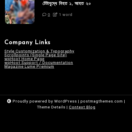
টেটাযুদ্ধে নিহত ১, আহত ২০
0
1 word
Company Links
Style Customization & Typography
Scrollpoints (Single Page Site)
wpHoot Home Page
wpHoot Support / Documentation
Magazine Lume Premium
Proudly powered by WordPress
|
postmagthemes.com
|
Theme Details
|
Context Blog