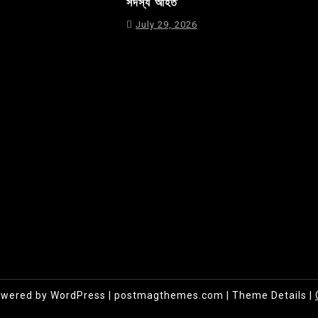
সদস্য আহত
July 29, 2026
owered by WordPress
|
postmagthemes.com
|
Theme Details
|