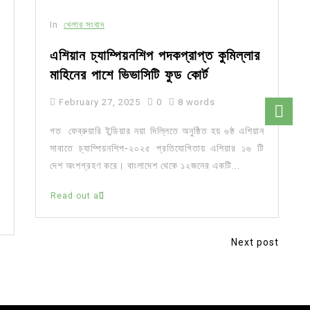
In
খেলার সংবাদ
এশিয়ান চ্যাম্পিয়নশিপ পদকপ্রাপ্ত কুমিল্লার
মাহিনের পাশে ভিভাসিটি ফুড কোর্ট
February 27, 2025
0
8 words
গত ফেব্রুয়ারি ইন্ডিয়ার নয়া দিল্লিতে অনুষ্ঠিত হয় ৬ষ্ঠ এশিয়ান
সাবাতে চ্যাম্পিয়নশিপ-২০২৫ প্রতিযোগিতায় এশিয়ার ১৬ টি
দেশ অংশগ্রহণ করে। বাংলাদেশ থেকে ১২জনের একটি...
Read out all
Next post