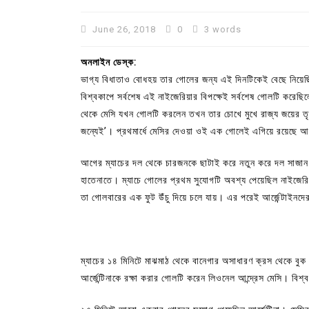
June 26, 2018
0
3 words
অনলাইন ডেস্ক:
ভাগ্য বিধাতাও বোধহয় তার গোলের জন্য এই দিনটিকেই বেছে নিয়েছি
বিশ্বকাপে সর্বশেষ এই নাইজেরিয়ার বিপক্ষেই সর্বশেষ গোলটি কর
থেকে মেসি যখন গোলটি করলেন তখন তার চোখে মুখে রাজ্য জয়ের তৃপ
জন্যেই’। প্রথমার্ধে মেসির দেওয়া ওই এক গোলেই এগিয়ে রয়েছে আর্জ
আগের ম্যাচের দল থেকে চারজনকে ছাটাই করে নতুন করে দল সাজান
হাতেনাতে। ম্যাচে গোলের প্রথম সুযোগটি অবশ্য পেয়েছিল নাইজের
তা গোলবারের এক ফুট উঁচু দিয়ে চলে যায়। এর পরেই আর্জেন্টাইনদের জ
In
Uncategorized
কুমিল্লা প্রেস ক্লাবের নির্বাচন আ
পদের জন্য ৩৩ জন প্রার্থী ভোটযুদ্ধ
ম্যাচের ১৪ মিনিটে মাঝমাঠ থেকে বানেগার অসাধারণ ক্রস থেকে বুক
July 30, 2026
0
3 words
আর্জেন্টিনাকে রক্ষা করার গোলটি করেন লিওনেল আন্দ্রেস মেসি। বি