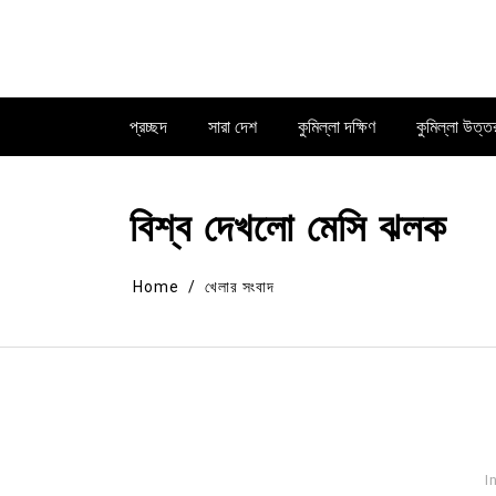
Skip
to
content
প্রচ্ছদ
সারা দেশ
কুমিল্লা দক্ষিণ
কুমিল্লা উত্ত
বিশ্ব দেখলো মেসি ঝলক
Home
খেলার সংবাদ
I