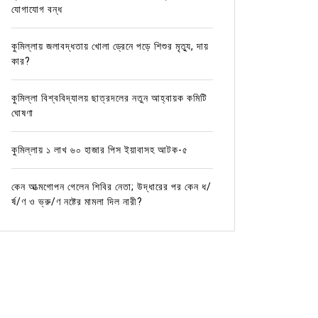
যোগাযোগ বন্ধ
কুমিল্লায় জলাবদ্ধতায় খোলা ড্রেনে পড়ে শিশুর মৃত্যু, দায়
কার?
কুমিল্লা বিশ্ববিদ্যালয় ছাত্রদলের নতুন আহ্বায়ক কমিটি
ঘোষণা
কুমিল্লায় ১ লাখ ৬০ হাজার পিস ইয়াবাসহ আটক-৫
কেন আত্মগোপন গেলেন শিবির নেতা; উদ্ধারের পর কেন ধ/
র্ষ/ণ ও ভ্রু/ণ নষ্টের মামলা দিল নারী?