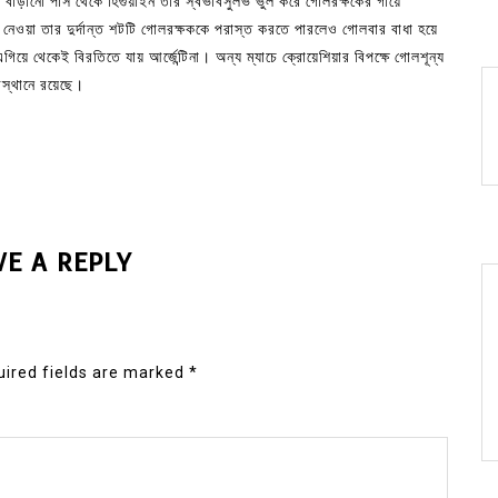
 বাড়ানো পাস থেকে হিগুয়াইন তার স্বভাবসুলভ ভুল করে গোলরক্ষকের গায়ে
েওয়া তার দুর্দান্ত শটটি গোলরক্ষককে পরাস্ত করতে পারলেও গোলবার বাধা হয়ে
িয়ে থেকেই বিরতিতে যায় আর্জেন্টিনা। অন্য ম্যাচে ক্রোয়েশিয়ার বিপক্ষে গোলশূন্য
অবস্থানে রয়েছে।
VE A REPLY
ired fields are marked
*