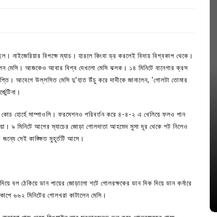
ল। নাইজেরিয়ার বিপক্ষে ম্যাচ। হারলে কিংবা ড্র করলেই বিদায় বিশ্বকাপ থেকে।
েছিলেন মেসি। আজকেও আবার বিশ্ব দেখলো মেসি ঝলক। ১৪ মিনিটে বানেগার ক্রস
্তি। আবেগে উল্লসিত মেসি দু’হাত উঁচু করে দাদীকে জানালেন, ‘গোলটা তোমার
েন্টিনা।
 কোচ হোর্হে সাম্পাওলি। ফরমেশনও পরিবর্তন করে ৪-৪-২ এ খেলিয়ে ফলও পান
িয়া। ৯ মিনিটে আগের ম্যাচের জোড়া গোলদাতা আহমেদ মুসা দূর থেকে শট নিলেও
ন্যে সেই কাঙ্ক্ষিত মুহূর্তটি আসে।
In
Uncategorized
জ; ১৭টি
আদর্শ সমাজ বিনির্মাণে সহায়ক ভুমিকা রাখে
ে
ছাত্রসমাজ- প্রেসক্লাব সভাপতি
 দিয়ে বল ঠেকিয়ে ডান পায়ের জোড়ালো শটে গোলরক্ষকের ডান দিক দিয়ে ডান কর্নারে
August 6, 2026
0
শ্বকাপে ৬৬২ মিনিটের গোলখরা কাটালেন মেসি।