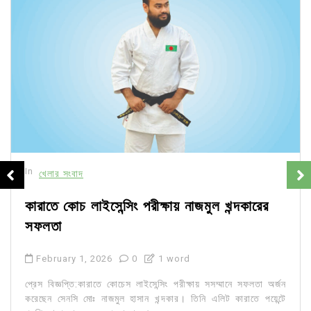
In
খেলার সংবাদ
কারাতে কোচ লাইসেন্সিং পরীক্ষায় নাজমুল খন্দকারের
সফলতা
February 1, 2026
0
1 word
প্রেস বিজ্ঞপ্তি:কারাতে কোচেস লাইসেন্সিং পরীক্ষায় সসম্মানে সফলতা অর্জন
করেছেন সেনসি মোঃ নাজমুল হাসান খন্দকার। তিনি এলিট কারাতে পয়েন্টে