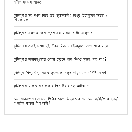
পুলিশ সদস্য আহত
কুমিল্লায় চর দখল নিয়ে দুই গ্রামবাসীর মধ্যে টেটাযুদ্ধে নিহত ১,
আহত ২০
কুমিল্লার নবাগত জেলা প্রশাসক হলেন রোজী আক্তার
কুমিল্লায় একই সময় দুই ট্রেন বিকল-লাইনচ্যুত; যোগাযোগ বন্ধ
কুমিল্লায় জলাবদ্ধতায় খোলা ড্রেনে পড়ে শিশুর মৃত্যু, দায় কার?
কুমিল্লা বিশ্ববিদ্যালয় ছাত্রদলের নতুন আহ্বায়ক কমিটি ঘোষণা
কুমিল্লায় ১ লাখ ৬০ হাজার পিস ইয়াবাসহ আটক-৫
কেন আত্মগোপন গেলেন শিবির নেতা; উদ্ধারের পর কেন ধ/র্ষ/ণ ও ভ্রু/
ণ নষ্টের মামলা দিল নারী?