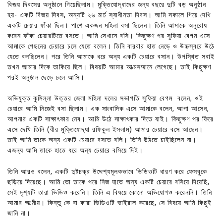
বিজয় দিবসের অনুষ্ঠানে গিয়েছিলাম। মুক্তিযোদ্ধাদের জন্য বছরে দুটি বড় অনুষ্ঠান
হয়- একটি বিজয় দিবস, অন্যটি ২৬ মার্চ স্বাধীনতা দিবস। আমি সকালে গিয়ে দেখি
একটি চেয়ার ফাঁকা ছিল। পাশে একজন মহিলা বসা ছিলেন। তিনি আমাকে অনুরোধ
করেন ফাঁকা চেয়ারটিতে বসতে। আমি সেখানে বসি। কিছুক্ষণ পর সুফিয়া বেগম এসে
আমাকে পেছনের চেয়ারে চলে যেতে বলেন। তিনি বারবার হাত নেড়ে ও উচ্চস্বরে উঠে
যেতে বলছিলেন। পরে তিনি আমাকে ধরে অন্য একটি চেয়ারে বসান। উপস্থিত সবাই
তখন আমার দিকে তাকিয়ে ছিল। বিষয়টি আমার আত্মসম্মানে লেগেছে। তাই কিছুক্ষণ
পরই অনুষ্ঠান ছেড়ে চলে আসি।
অভিযুক্ত কুমিল্লা উত্তর জেলা মহিলা দলের সভাপতি সুফিয়া বেগম বলেন, ওই
চেয়ারে আমি নিজেই বসা ছিলাম। এক সাংবাদিক এসে আমাকে বলেন, আপা আসেন,
আপনার একটি সাক্ষাৎকার নেব। আমি উঠে সাক্ষাৎকার দিতে যাই। কিছুক্ষণ পর ফিরে
এসে দেখি তিনি (বীর মুক্তিযোদ্ধা রফিকুল ইসলাম) আমার চেয়ারে বসে আছেন।
তাই আমি তাকে অন্য একটি চেয়ারে বসতে বলি। তিনি উঠতে চাইছিলেন না।
এজন্য আমি তাকে হাতে ধরে অন্য চেয়ারে বসিয়ে দিই।
তিনি আরও বলেন, একটি দুষ্টচক্র উদ্দেশ্যমূলকভাবে ভিডিওটি ধারণ করে ফেসবুকে
ছড়িয়ে দিয়েছে। আমি তো তাকে পরে নিজ হাতে অন্য একটি চেয়ারে বসিয়ে দিয়েছি,
সেই দৃশ্যটি তারা ভিডিও করেনি। তিনি এ বিষয়ে কোনো অভিযোগও করেননি। তিনি
আমার আত্মীয়। কিন্তু কে বা কারা ভিডিওটি ভাইরাল করেছে, সে বিষয়ে আমি কিছুই
জানি না।