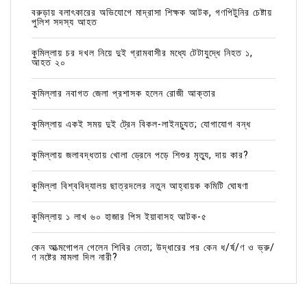
বরুড়ায় বলাৎকারের অভিযোগে মাদ্রাসা শিক্ষক আটক, গণপিটুনির চেষ্টায়
পুলিশ সদস্য আহত
কুমিল্লায় চর দখল নিয়ে দুই গ্রামবাসীর মধ্যে টেটাযুদ্ধে নিহত ১,
আহত ২০
কুমিল্লার নবাগত জেলা প্রশাসক হলেন রোজী আক্তার
কুমিল্লায় একই সময় দুই ট্রেন বিকল-লাইনচ্যুত; যোগাযোগ বন্ধ
কুমিল্লায় জলাবদ্ধতায় খোলা ড্রেনে পড়ে শিশুর মৃত্যু, দায় কার?
কুমিল্লা বিশ্ববিদ্যালয় ছাত্রদলের নতুন আহ্বায়ক কমিটি ঘোষণা
কুমিল্লায় ১ লাখ ৬০ হাজার পিস ইয়াবাসহ আটক-৫
কেন আত্মগোপন গেলেন শিবির নেতা; উদ্ধারের পর কেন ধ/র্ষ/ণ ও ভ্রু/
ণ নষ্টের মামলা দিল নারী?