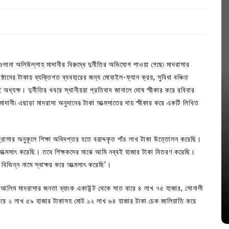
ওলানা অলিউল্লাহ মাদানীর বিরুদ্ধে দুর্নীতির অভিযোগ পাওয়া গেছে৷ মাদরাসার
ষ্ঠানের টাকায় ব্যক্তিগত ব্যবহারের জন্য মোবাইল-ফ্যান ক্রয়, সুবিধা বঞ্চিত
 অধ্যক্ষ। দুর্নীতির খবরে স্থানীয়রা প্রতিবাদ জানালে দোষ স্মীকার করে রবিবার
াদানী৷ এছাড়া মাদরাসা অনুদানের টাকা আত্মসাতের দায় স্মীকার করে একটি লিখিত
্রাসার অনুকূলে শিক্ষা অধিদপ্তর হতে বরাদ্দকৃত পাঁচ লাখ টাকা উত্তোলন করেছি।
In
Uncategorized
কা আত্মসাৎ করেছি। তবে শিক্ষকদের মাঝে আমি নব্বই হাজার টাকা বিতরণ করেছি।
ে বিভিন্ন নামে স্বাক্ষর করে আত্মসাৎ করেছি’।
জ; ১৭টি
আদর্শ সমাজ বিনির্মাণে সহায়ক ভুমিকা রাখে
ে
ছাত্রসমাজ- প্রেসক্লাব সভাপতি
য়া আলিম মাদরাসার জনতা ব্যাংক একাউন্ট থেকে সাত বারে ৪ লাখ ৭৫ হাজার, সোনালী
চ বারে ২ লাখ ৫৯ হাজার টাকাসহ মোট ১২ লাখ ৬৪ হাজার টাকা চেক জালিয়াতি করে
August 6, 2026
0