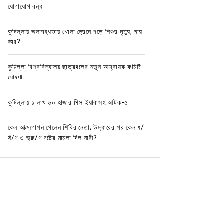
যোগাযোগ বন্ধ
কুমিল্লায় জলাবদ্ধতায় খোলা ড্রেনে পড়ে শিশুর মৃত্যু, দায়
কার?
কুমিল্লা বিশ্ববিদ্যালয় ছাত্রদলের নতুন আহ্বায়ক কমিটি
ঘোষণা
কুমিল্লায় ১ লাখ ৬০ হাজার পিস ইয়াবাসহ আটক-৫
কেন আত্মগোপন গেলেন শিবির নেতা; উদ্ধারের পর কেন ধ/
র্ষ/ণ ও ভ্রু/ণ নষ্টের মামলা দিল নারী?