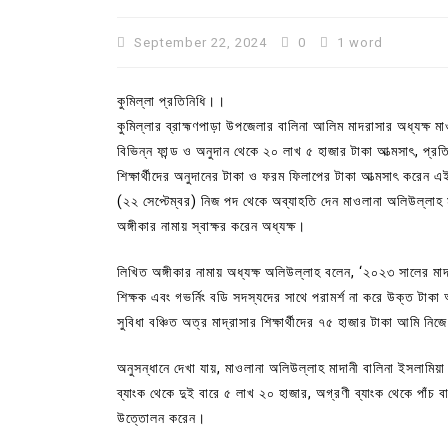
September 22, 2024
0
1 word
কুমিল্লা প্রতিনিধি।।
কুমিল্লার ব্রাহ্মণপাড়া উপজেলার বালিনা আলিম মাদরাসার অধ্যক্ষ মা
বিভিন্ন ফান্ড ও অনুদান থেকে ২০ লাখ ৫ হাজার টাকা আত্মসাৎ, প্রতি
শিক্ষার্থীদের অনুদানের টাকা ও ফরম ফিলাপের টাকা আত্মসাৎ করেন এই
(২২ সেপ্টেম্বর) নিজ পদ থেকে অব্যাহতি দেন মাওলানা অলিউল্লাহ ম
অঙ্গীকার নামায় স্বাক্ষর করেন অধ্যক্ষ।
লিখিত অঙ্গীকার নামায় অধ্যক্ষ অলিউল্লাহ বলেন, ‘২০২৩ সালের মাদ
In
Uncategorized
শিক্ষক এবং গভর্নিং বডি সদস্যদের সাথে পরামর্শ না করে উক্ত টা
সুবিধা বঞ্চিত অত্র মাদ্রাসার শিক্ষার্থীদের ৭৫ হাজার টাকা আমি নিজ
কুমিল্লা প্রেস ক্লাবের নির্বাচন আ
পদের জন্য ৩৩ জন প্রার্থী ভোটযুদ্ধ
অনুসন্ধানে দেখা যায়, মাওলানা অলিউল্লাহ মাদানী বালিনা ইসলামি
ব্যাংক থেকে দুই বারে ৫ লাখ ২০ হাজার, অগ্রণী ব্যাংক থেকে পাঁ
July 30, 2026
0
3 words
উত্তোলন করেন।