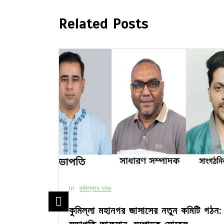
Related Posts
সীর মধ্যে
ার মজিদপুর
কেন্দ্র করে
জেলার চর...
In
কুমিল্লার খবর
কুমিল্লা মহানগর জাসাসের নতুন কমিটি গঠন: