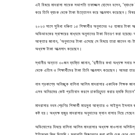
এই বিষয়ে মাদরাসা সাবেক সভাপতি তফাজ্জল হোসেন বলেন, ‘ব্যাংকে
করে তিনি ব্যাংক থেকে টাকা উত্তোলন করে আত্মসাৎ করেছেন। বি
২০২৩ সালে সুবিধা বঞ্চিত ১৫ শিক্ষার্থীর অনুদানের ৭৫ হাজার টাকা আত
অভিভাবকের স্বাক্ষরের মাধ্যমে অনুদানের টাকা বিতরণ করা হয়েছে৷ অন
আক্তার জানান, ‘অনুদানের টাকা এসেছে সে বিষয়ে তারা জানেন না৷ ট
অধ্যক্ষ টাকা আত্মসাৎ করেছেন।
স্থানীয় অন্তত ৩০জন ব্যক্তি জানান, ‘দুর্নীতির কথা অধ্যক্ষ সবার স
থেকে এতিম ও শিক্ষার্থীদের টাকা তিনি আত্মসাৎ করেছেন। আমরা তা
নাম প্রকাশ্যে অনিচ্ছুক বালিনা আলিম মাদরাসার একাধিক শিক্ষক জান
এসব অনিয়মের কেউ প্রতিবাদ করলে চাকরিচ্যুত করার হুমকি দিতেন
মাদরাসার নবম শ্রেণির শিক্ষার্থী মায়মুনা আক্তার ও সাইফুল ইস
কষ্ট হয়। অধ্যক্ষ হুজুর মাদরাসার অনুদানের ফ্যান বাসায় নিয়ে গেছ
অভিযোগের বিষয়ে বালিনা আলিম মাদরাসার অধ্যক্ষ মাওলানা অলিউল্লা
ইতিমধ্যে কিছু দিয়েছি। সভাপতি সিঙ্গনেচার করা খালি চেক রেখে য