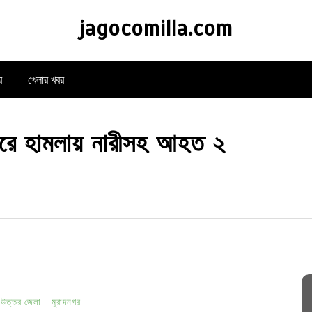
jagocomilla.com
র
খেলার খবর
ের ধরে হামলায় নারীসহ আহত ২
া উত্তর জেলা
মুরাদনগর