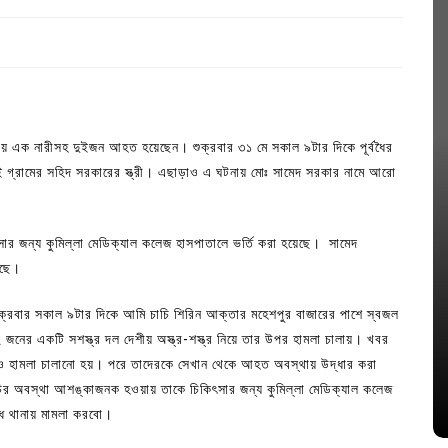
ামলায় এক নারীসহ দুইজন আহত হয়েছেন। শুক্রবার ৩১ মে সকাল ৯টার দিকে পূর্বধৈর
গ্রামের সহিদ সরকারের স্ত্রী। এছাড়াও এ ঘটনায় মোঃ সামেদ সরকার নামে আরো
ার জন্য কুমিল্লা মেডিক্যাল কলেজ হাসপাতালে ভর্তি করা হয়েছে। সামেদ
়েছে।
In
Uncategorized
্রবার সকাল ৯টার দিকে আমি চাচি শিরিন আক্তার মহেশপুর বাজারের পাশে স্বজল
জ; ১৭টি
আদর্শ সমাজ বিনির্মাণে সহায়ক ভুমিকা রাখে
জনের একটি সশস্ত্র দল দেশীয় অস্ত্র-শস্ত্র নিয়ে তার উপর হামলা চালায়। খবর
ে
ছাত্রসমাজ- প্রেসক্লাব সভাপতি
ও হামলা চালানো হয়। পরে তাদেরকে সেখান থেকে আহত অবস্থায় উদ্ধার করা
াচির অবস্থা আশঙ্কাজনক হওয়ায় তাকে চিকিৎসার জন্য কুমিল্লা মেডিক্যাল কলেজ
August 6, 2026
0
্ধে থানায় মামলা করবো।