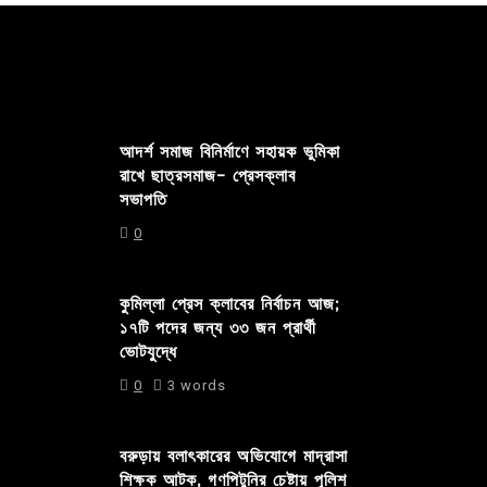
আদর্শ সমাজ বিনির্মাণে সহায়ক ভুমিকা
রাখে ছাত্রসমাজ- প্রেসক্লাব
সভাপতি
0
কুমিল্লা প্রেস ক্লাবের নির্বাচন আজ;
১৭টি পদের জন্য ৩৩ জন প্রার্থী
ভোটযুদ্ধে
0
3 words
বরুড়ায় বলাৎকারের অভিযোগে মাদ্রাসা
শিক্ষক আটক, গণপিটুনির চেষ্টায় পুলিশ