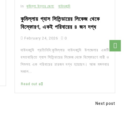
In
কুমিল্লা উত্তর জেলা
দাউদকান্দি
কুমিল্লায় গ্যাস সিলিন্ডারের লিকেজ থেকে
বিস্ফোরণ, একই পরিবারের ৪ জন দগ্ধ
February 24, 2026
0
দাউদকান্দি প্রতিনিধি:কুমিল্লার দাউদকান্দি উপজেলার একটি
বসতবাড়িতে গ্যাস সিলিন্ডারের লিকেজ থেকে বিস্ফোরণে নারী ও
শিশুসহ এক পরিবারের চারজন দগ্ধ হয়েছেন। আজ মঙ্গলবার
সকাল...
Read out all
Next post