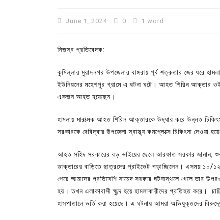
June 1, 2024
0
1 word
নিজস্ব প্রতিবেদক:
কুমিল্লার মুরাদনগর উপজেলার বাঙ্গরায় পূর্ব শত্রুতার জের ধরে হ
ইউনিয়নের মহেশপুর গ্রামে এ ঘটনা ঘটে। আহত শিরিন আক্তার ওই 
একজন আহত হয়েছেন।
হামলায় মারাত্মক আহত শিরিন আক্তারকে উদ্ধার করে উন্নত চিকিৎস
সরকারকে দেবিদ্বার উপজেলা স্বাস্থ্য কমপ্লেক্সে চিকিৎসা দেওয়া হয
In
Uncategorized
আহত সহিদ সরকারের বড় ভাইয়ের ছেলে আরফাত সরকার জানান, শুক
কুমিল্লা প্রেস ক্লাবের নির্বাচন আ
ডাক্তারের বাড়িতে ছাত্রদের প্রাইভেট পড়াচ্ছিলেন। এসময় ১০/১২ 
পদের জন্য ৩৩ জন প্রার্থী ভোটযুদ্ধ
পেয়ে আমাদের প্রতিবেশি সামেদ সরকার ঘটনাস্থলে গেলে তার উপর
হয়। তখন এলাকাবাসী ক্ষুব্দ হয়ে হামলাকারীদের প্রতিহত করে। চ
July 30, 2026
0
3 words
হাসপাতালে ভর্তি করা হয়েছে। এ ঘটনায় আমরা অভিযুক্তদের বিরুদ