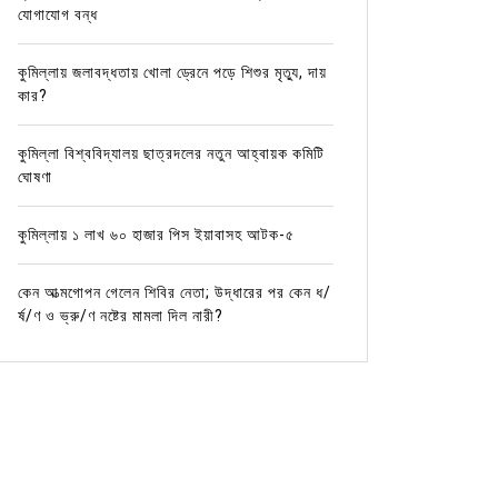
যোগাযোগ বন্ধ
কুমিল্লায় জলাবদ্ধতায় খোলা ড্রেনে পড়ে শিশুর মৃত্যু, দায়
কার?
কুমিল্লা বিশ্ববিদ্যালয় ছাত্রদলের নতুন আহ্বায়ক কমিটি
ঘোষণা
কুমিল্লায় ১ লাখ ৬০ হাজার পিস ইয়াবাসহ আটক-৫
কেন আত্মগোপন গেলেন শিবির নেতা; উদ্ধারের পর কেন ধ/
র্ষ/ণ ও ভ্রু/ণ নষ্টের মামলা দিল নারী?