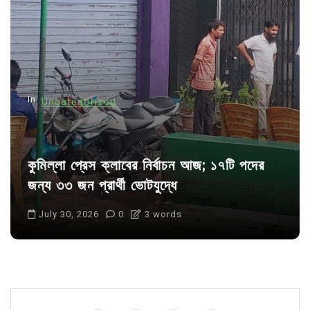
a
t
i
o
n
In
Uncategorized
কুমিল্লা প্রেস ক্লাবের নির্বাচন আজ; ১৭টি পদের
জন্য ৩৩ জন প্রার্থী ভোটযুদ্ধে
July 30, 2026
0
3 words