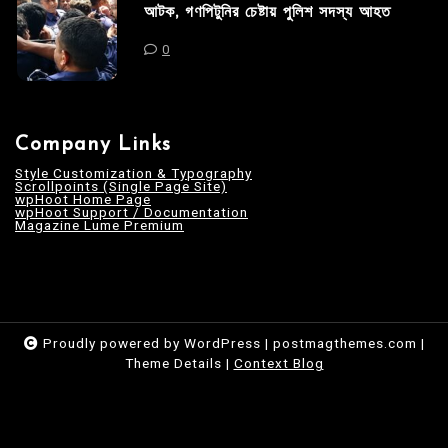
আটক, গণপিটুনির চেষ্টায় পুলিশ সদস্য আহত
0
Company Links
Style Customization & Typography
Scrollpoints (Single Page Site)
wpHoot Home Page
wpHoot Support / Documentation
Magazine Lume Premium
Proudly powered by WordPress
|
postmagthemes.com
|
Theme Details
|
Context Blog