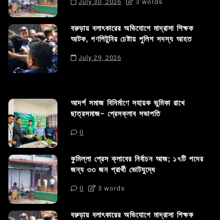
July 30, 2026
3 words
বরুড়ায় বলাৎকারের অভিযোগে মাদ্রাসা শিক্ষক
আটক, গণপিটুনির চেষ্টায় পুলিশ সদস্য আহত
July 29, 2026
আদর্শ সমাজ বিনির্মাণে সহায়ক ভুমিকা রাখে
ছাত্রসমাজ- প্রেসক্লাব সভাপতি
0
কুমিল্লা প্রেস ক্লাবের নির্বাচন আজ; ১৭টি পদের
জন্য ৩৩ জন প্রার্থী ভোটযুদ্ধে
0
3 words
বরুড়ায় বলাৎকারের অভিযোগে মাদ্রাসা শিক্ষক