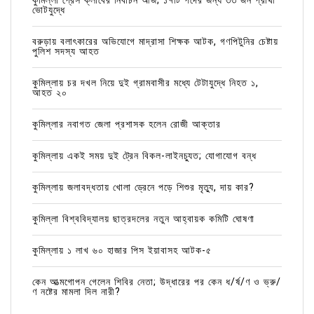
কুমিল্লা প্রেস ক্লাবের নির্বাচন আজ; ১৭টি পদের জন্য ৩৩ জন প্রার্থী
ভোটযুদ্ধে
বরুড়ায় বলাৎকারের অভিযোগে মাদ্রাসা শিক্ষক আটক, গণপিটুনির চেষ্টায়
পুলিশ সদস্য আহত
কুমিল্লায় চর দখল নিয়ে দুই গ্রামবাসীর মধ্যে টেটাযুদ্ধে নিহত ১,
আহত ২০
কুমিল্লার নবাগত জেলা প্রশাসক হলেন রোজী আক্তার
কুমিল্লায় একই সময় দুই ট্রেন বিকল-লাইনচ্যুত; যোগাযোগ বন্ধ
কুমিল্লায় জলাবদ্ধতায় খোলা ড্রেনে পড়ে শিশুর মৃত্যু, দায় কার?
কুমিল্লা বিশ্ববিদ্যালয় ছাত্রদলের নতুন আহ্বায়ক কমিটি ঘোষণা
কুমিল্লায় ১ লাখ ৬০ হাজার পিস ইয়াবাসহ আটক-৫
কেন আত্মগোপন গেলেন শিবির নেতা; উদ্ধারের পর কেন ধ/র্ষ/ণ ও ভ্রু/
ণ নষ্টের মামলা দিল নারী?