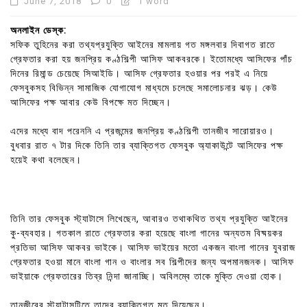
June 7, 2018
0
1 word
অনলাইন ডেস্ক:
সফিক তুহিনের করা তথ্যপ্রযুক্তি আইনের মামলায় গত মঙ্গলবার দিবাগত রাতে
গ্রেফতার করা হয় জনপ্রিয় কণ্ঠশিল্পী আসিফ আকবরকে। ইতোমধ্যে আসিফের পাঁচ
দিনের রিমান্ড চেয়েছে সিআইডি। আসিফ গ্রেফতার হওয়ার পর পরই এ নিয়ে
ফেসবুকসহ বিভিন্ন সামাজিক যোগাযোগ মাধ্যমে চলেছে সমালোচনার ঝড়। কেউ
আসিফের পক্ষ আবার কেউ বিপক্ষে মত দিচ্ছেন।
এদের মধ্যে বাদ পরেননি এ প্রজন্মের জনপ্রিয় কণ্ঠশিল্পী তানজীব সারোয়ারও।
বুধবার রাত ৭ টার দিকে তিনি তার ব্যাক্তিগত ফেসবুক অ্যাকাউন্টে আসিফের পক্ষ
হয়েই কথা বলেছেন।
তিনি তার ফেসবুক স্ট্যাটাসে লিখেছেন, আবারও তথাকথিত তথ্য প্রযুক্তি আইনের
কু-ব্যবহার। গতকাল রাতে গ্রেফতার করা হয়েছে বাংলা গানের অন্যতম বিষ্ময়কর
প্রতিভা আসিফ আকবর ভাইকে। আসিফ ভাইয়ের মতো একজন বাংলা গানের যুবরাজ
গ্রেফতার হওয়া মানে বাংলা গান ও বাংলার সব শিল্পীদের জন্য অপমানজনক। আসিফ
ভাইয়াকে গ্রেফতারের তিব্র নিন্দা জানাচ্ছি। অবিলম্বে তাকে মুক্তি দেওয়া হোক।
তানজীবের ‌স্ট্যাটাসটিতে তাদের ব্যাক্তিগত মত দিয়েছেন।