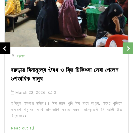
In
বরুড়া
বরুড়ায় বিনামূল্যে ঔষধ ও ফ্রি চিকিৎসা সেবা পেলেন
৬শতাধিক মানুষ
March 22, 2026
0
হাসিবুল ইসলাম সজিব।। ঈদ মানে খুশি ঈদ মানে আনন্দ, ঈদের খুশিকে
সাধারণ মানুষের সাথে ভাগাভাগি করতে বরুরা আমড়াতলী সি আলী উচ্চ
বিদ্যালয়ের...
Read out all