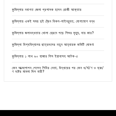
কুমিল্লার নবাগত জেলা প্রশাসক হলেন রোজী আক্তার
কুমিল্লায় একই সময় দুই ট্রেন বিকল-লাইনচ্যুত; যোগাযোগ বন্ধ
কুমিল্লায় জলাবদ্ধতায় খোলা ড্রেনে পড়ে শিশুর মৃত্যু, দায় কার?
কুমিল্লা বিশ্ববিদ্যালয় ছাত্রদলের নতুন আহ্বায়ক কমিটি ঘোষণা
কুমিল্লায় ১ লাখ ৬০ হাজার পিস ইয়াবাসহ আটক-৫
কেন আত্মগোপন গেলেন শিবির নেতা; উদ্ধারের পর কেন ধ/র্ষ/ণ ও ভ্রু/
ণ নষ্টের মামলা দিল নারী?