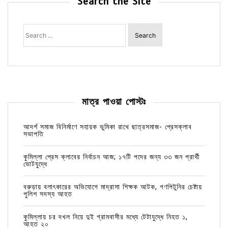
Search the Site
Search
for:
মাত্র পাওয়া পোস্টঃ
আদর্শ সমাজ বিনির্মাণে সহায়ক ভুমিকা রাখে ছাত্রসমাজ- প্রেসক্লাব
সভাপতি
কুমিল্লা প্রেস ক্লাবের নির্বাচন আজ; ১৭টি পদের জন্য ৩৩ জন প্রার্থী
ভোটযুদ্ধে
বরুড়ায় বলাৎকারের অভিযোগে মাদ্রাসা শিক্ষক আটক, গণপিটুনির চেষ্টায়
পুলিশ সদস্য আহত
কুমিল্লায় চর দখল নিয়ে দুই গ্রামবাসীর মধ্যে টেটাযুদ্ধে নিহত ১,
আহত ২০