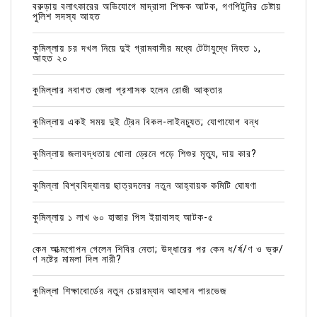
বরুড়ায় বলাৎকারের অভিযোগে মাদ্রাসা শিক্ষক আটক, গণপিটুনির চেষ্টায়
পুলিশ সদস্য আহত
কুমিল্লায় চর দখল নিয়ে দুই গ্রামবাসীর মধ্যে টেটাযুদ্ধে নিহত ১,
আহত ২০
কুমিল্লার নবাগত জেলা প্রশাসক হলেন রোজী আক্তার
কুমিল্লায় একই সময় দুই ট্রেন বিকল-লাইনচ্যুত; যোগাযোগ বন্ধ
কুমিল্লায় জলাবদ্ধতায় খোলা ড্রেনে পড়ে শিশুর মৃত্যু, দায় কার?
কুমিল্লা বিশ্ববিদ্যালয় ছাত্রদলের নতুন আহ্বায়ক কমিটি ঘোষণা
কুমিল্লায় ১ লাখ ৬০ হাজার পিস ইয়াবাসহ আটক-৫
কেন আত্মগোপন গেলেন শিবির নেতা; উদ্ধারের পর কেন ধ/র্ষ/ণ ও ভ্রু/
ণ নষ্টের মামলা দিল নারী?
কুমিল্লা শিক্ষাবোর্ডের নতুন চেয়ারম্যান আহসান পারভেজ