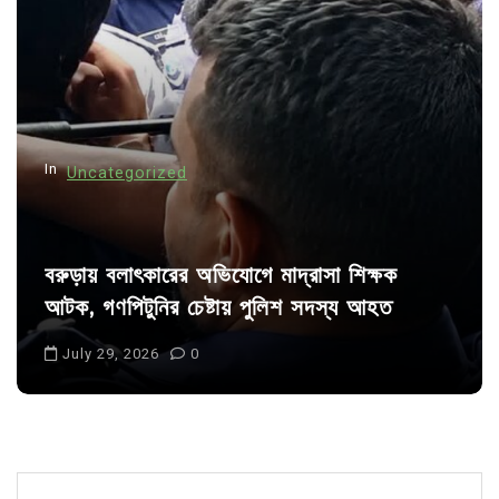
a
t
i
o
n
In
Uncategorized
বরুড়ায় বলাৎকারের অভিযোগে মাদ্রাসা শিক্ষক
আটক, গণপিটুনির চেষ্টায় পুলিশ সদস্য আহত
July 29, 2026
0