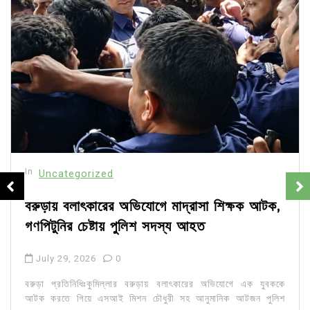
In
Uncategorized
বরুড়ায় বলাৎকারের অভিযোগে মাদ্রাসা শিক্ষক আটক,
গণপিটুনির চেষ্টায় পুলিশ সদস্য আহত
July 29, 2026
0
বরুড়া প্রতিনিধিঃকুমিল্লার বরুড়ায় বলাৎকারের অভিযোগে এক যুবককে
আটক করতে গিয়ে এসআই মিশন চৌধুরী সহ আনুমানিক আটজন পুলিশ