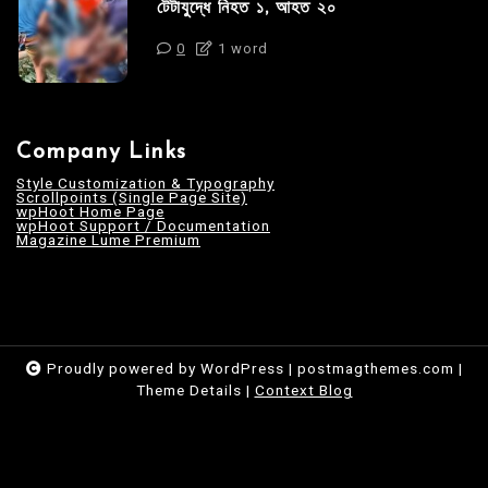
টেটাযুদ্ধে নিহত ১, আহত ২০
0
1 word
Company Links
Style Customization & Typography
Scrollpoints (Single Page Site)
wpHoot Home Page
wpHoot Support / Documentation
Magazine Lume Premium
Proudly powered by WordPress
|
postmagthemes.com
|
Theme Details
|
Context Blog