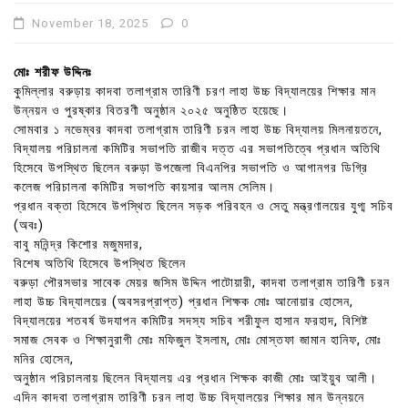
November 18, 2025
0
মোঃ শরীফ উদ্দিনঃ
কুমিল্লার বরুড়ায় কাদবা তলাগ্রাম তারিণী চরণ লাহা উচ্চ বিদ্যালয়ের শিক্ষার মান
উন্নয়ন ও পুরষ্কার বিতরণী অনুষ্ঠান ২০২৫ অনুষ্ঠিত হয়েছে।
সোমবার ১ নভেম্বর কাদবা তলাগ্রাম তারিণী চরন লাহা উচ্চ বিদ্যালয় মিলনায়তনে,
বিদ্যালয় পরিচালনা কমিটির সভাপতি রাজীব দত্ত এর সভাপতিত্বে প্রধান অতিথি
হিসেবে উপস্থিত ছিলেন বরুড়া উপজেলা বিএনপির সভাপতি ও আগানগর ডিগ্রি
কলেজ পরিচালনা কমিটির সভাপতি কায়সার আলম সেলিম।
প্রধান বক্তা হিসেবে উপস্থিত ছিলেন সড়ক পরিবহন ও সেতু মন্ত্রণালয়ের যুগ্ম সচিব
(অবঃ)
বাবু মনিন্দ্র কিশোর মজুমদার,
বিশেষ অতিথি হিসেবে উপস্থিত ছিলেন
বরুড়া পৌরসভার সাবেক মেয়র জসিম উদ্দিন পাটোয়ারী, কাদবা তলাগ্রাম তারিণী চরন
লাহা উচ্চ বিদ্যালয়ের (অবসরপ্রাপ্ত) প্রধান শিক্ষক মোঃ আনোয়ার হোসেন,
বিদ্যালয়ের শতবর্ষ উদযাপন কমিটির সদস্য সচিব শরীফুল হাসান ফরহাদ, বিশিষ্ট
সমাজ সেবক ও শিক্ষানুরাগী মোঃ মফিজুল ইসলাম, মোঃ মোস্তফা জামান হানিফ, মোঃ
মনির হোসেন,
অনুষ্ঠান পরিচালনায় ছিলেন বিদ্যালয় এর প্রধান শিক্ষক কাজী মোঃ আইয়ুব আলী।
এদিন কাদবা তলাগ্রাম তারিণী চরন লাহা উচ্চ বিদ্যালয়ের শিক্ষার মান উন্নয়নে