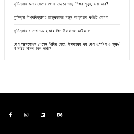
কুমিল্লায় জলাবদ্ধতায় খোলা ড্রেনে পড়ে শিশুর মৃত্যু, দায় কার?
কুমিল্লা বিশ্ববিদ্যালয় ছাত্রদলের নতুন আহ্বায়ক কমিটি ঘোষণা
কুমিল্লায় ১ লাখ ৬০ হাজার পিস ইয়াবাসহ আটক-৫
কেন আত্মগোপন গেলেন শিবির নেতা; উদ্ধারের পর কেন ধ/র্ষ/ণ ও ভ্রু/
ণ নষ্টের মামলা দিল নারী?