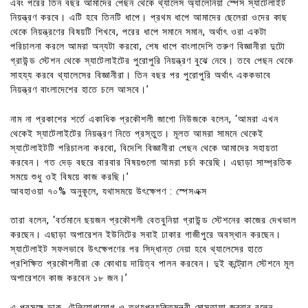
এবং পরের তিন বছর আমাদের পেছন থেকে থ্যালেস অ্যালেনিয়া স্পেস স্যাটেলাইট
নিয়ন্ত্রণ করবে। এটি হবে তিনটি ধাপে। প্রথম ধাপে আমাদের ছেলেরা ওদের কাছ
থেকে নিয়ন্ত্রণের বিষয়টি শিখবে, পরের ধাপে সমানে সমান, অর্থাৎ ওরা একটা
পরিচালনা করলে আমরা অন্যটা করবো, শেষ ধাপে বাংলাদেশি তরুণ বিজ্ঞানীরা দুটো
গ্রাউন্ড স্টেশন থেকে স্যাটেলাইটের পুরোপুরি নিয়ন্ত্রণ বুঝে নেবে। তবে পেছন থেকে
সাহয্য করবে থ্যালেসের বিজ্ঞানীরা। তিন বছর পর পুরোপুরি অর্থাৎ এককভাবে
নিয়ন্ত্রণ বাংলাদেশের হাতে চলে আসবে।’
নাম না প্রকাশের শর্তে একাধিক প্রকৌশলী জাগো নিউজকে বলেন, ‘আমরা এখন
থেকেই স্যাটেলাইটের নিয়ন্ত্রণ নিতে প্রস্তুত। মূলত আমরা সামনে থেকেই
স্যাটেলাইটটি পরিচালনা করবো, বিদেশি বিজ্ঞানীরা পেছন থেকে আমাদের সহায়তা
করবেন। গত দেড় বছরে বারবার বিষয়গুলো আমরা চর্চা করেছি। এছাড়া সাম্প্রতিক
সময়ে শুধু ওই বিষয়ে কাজ করছি।’
আবহাওয়া ৭০% অনুকূলে, যথাসময়ে উৎক্ষেপণ : স্পেসএক্স
তারা বলেন, ‘বর্তমানে ছয়জন প্রকৌশলী বেতবুনিয়া গ্রাউন্ড স্টেশনের কাজের দেখভাল
করছেন। এছাড়া অপারেশন ইউনিটের সবাই ঢাকার গাজীপুরে অবস্থান করছেন।
স্যাটেলাইট সফলভাবে উৎক্ষেপণের পর সিদ্ধান্ত নেয়া হবে থ্যালেসের হাতে
প্রশিক্ষিত প্রকৌশলীরা কে কোথায় দায়িত্ব পালন করবেন। দুই কন্ট্রোল স্টেশনে মূল
অপারেশনে কাজ করবেন ১৮ জন।’
এ প্রসঙ্গে ডাক, টেলিযোগাযোগ ও তথ্যপ্রযুক্তিমন্ত্রী মোস্তাফা জব্বার বলেন,