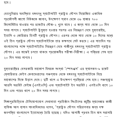
হবে।
বেতবুনিয়ায় অবস্থিত বঙ্গবন্ধু স্যাটেলাইট গ্রাউন্ড স্টেশন নিয়োজিত একাধিক
প্রকৌশলী জাগো নিউজকে জানান, উৎক্ষেপণ স্থান থেকে ৩৬ হাজার ৭০০
কিলোমিটার যাওয়ার পর রকেটের স্টেজ-২ খুলে যাবে। এ জন্য সাত থেকে ১০ দিন
সময় লাগবে। স্যাটেলাইট উন্মুক্ত হওয়ার পরপর এর নিয়ন্ত্রণ নেবে যুক্তরাষ্ট্র,
ইতালি ও কোরিয়ার তিনটি গ্রাউন্ড স্টেশন। এরপর থেকে সাত থেকে ১০ দিনের মধ্যে
ওই তিন গ্রাউন্ড স্টেশন স্যাটেলাইটকে তার কক্ষপথে সেট করবে। এর সাতদিন পর
বাংলাদেশের পক্ষে স্যাটেলাইটের নিয়ন্ত্রণ নেবে গাজীপুর বঙ্গবন্ধু স্যাটেলাইট গ্রাউন্ড
স্টেশন। এর মাঝেই চলতে থাকবে প্রয়োজনীয় পরীক্ষা-নিরীক্ষা। এ পক্রিয়া শেষ হতে
২০ দিন সময় লাগবে।
যুক্তরাষ্ট্রের বেসরকারি মহাকাশ বিষয়ক সংস্থা ‘স্পেসএক্স’ এর ফ্যালকন-৯ রকেট
ফ্লোরিডার কেইপ কেনাভেরালের লঞ্চপ্যাড থেকে বঙ্গবন্ধু স্যাটেলাইটকে নিয়ে
মহাকাশের দিকে উড়াল দেবে। দুটি ধাপে এ উৎক্ষেপণ প্রক্রিয়া শেষ হবে। লঞ্চঅ্যান্ড
আরলি অরবিট ফেইজ (এলইওপি) এবং স্যাটেলাইট ইন অরবিট। এলইওপি ধাপে ১০
দিন এবং পরের ধাপে ২০ দিন সময় লাগবে।
সিঙ্গাপুরভিত্তিক টেলিযোগাযোগ সেবাদাতা প্রতিষ্ঠান সিংটেলের কান্ট্রি ম্যানেজার কাজী
হাফিজ আল হাসান সাংবাদিকদের বলেন, ‘গ্রাউন্ড স্টেশন পরিচালনার জন্য দক্ষ
জনশক্তি বাংলাদেশে ইতোমধ্যে তৈরি হয়েছে। যদিও আগামী প্রথম তিন মাস সরাসরি