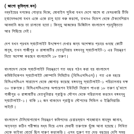
( জাগো কুমিল্লা.কম)
নব্বইয়ের দশকের গোড়ার দিকে; মোবাইল সুবিধা যখন দেশে আসে বা বেসরকারি টিভি
চ্যানেলগুলো যখন একে একে চালু হতে শুরু করলো, তখনও বিদেশ থেকে টেকনেশিয়ান
আমদানি করে তা চালানো হতো। কিন্তু আজকের ডিজিটাল বাংলাদেশ প্রযুক্তিতে
আর পিছিয়ে নেই।
দেশ যখন প্রথম স্যাটেলাইট উৎক্ষেপণ দেখার জন্য অপেক্ষার প্রহর গুনছে কোটি
মানুষ, তখন গাজীপুর ও রাঙ্গামাটির বেতবুনিয়ায় বঙ্গবন্ধু স্যাটেলাইট-১ এর নিয়ন্ত্রণ
নিতে অপেক্ষা করছেন বাংলাদেশি ১৮ তরুণ।
বাংলাদেশ থেকে স্যাটেলাইট নিয়ন্ত্রণে গত বছর গঠন করা হয় বাংলাদেশ
কমিউনিকেশন স্যাটেলাইট কোম্পানি লিমিটেড (বিসিএসসিএল)। গত এক বছরে
বিসিএসসিএল সারাদেশ থেকে জোগাড় করেছে বঙ্গবন্ধু স্যাটেলাইট-১ পরিচালনায় দক্ষ
৩০ তরুণকে। বিসিএসসিএলের অপারেশন ইউনিটে নিয়োগ পাওয়া ১৮ তরুণ দু’ভাগে
গাজীপুর ও রাঙ্গামাটির বেতবুনিয়ার গ্রাউন্ড স্টেশন থেকে পরিচালনা করবেন বঙ্গবন্ধু
স্যাটেলাইট-১। বাকি ১২ জন থাকবেন গ্রাউন্ড স্টেশনের সিভিল ও ইঞ্জিনিয়ারিং
সাইটে।
বাংলাদেশ টেলিযোগাযোগ নিয়ন্ত্রণ কমিশনের চেয়ারম্যান শাহজাহান মাহমুদ জানান,
অত্যন্ত কঠিন পরীক্ষার মধ্য দিয়ে এসব মেধাবী তরুণকে খুঁজে আনা হয়েছে। লিখিত
থেকে ভাইভা বোর্ডে ছিল দারুণ কড়াকড়ি। এসব তুরুণ গত দেড় বছরের বেশি সময়