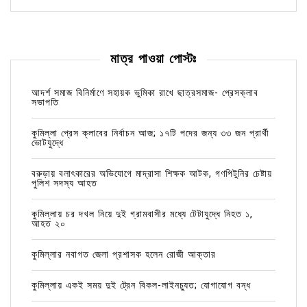
মাত্র পাওয়া পোস্টঃ
আদর্শ সমাজ বিনির্মাণে সহায়ক ভুমিকা রাখে ছাত্রসমাজ- প্রেসক্লাব
সভাপতি
কুমিল্লা প্রেস ক্লাবের নির্বাচন আজ; ১৭টি পদের জন্য ৩৩ জন প্রার্থী
ভোটযুদ্ধে
বরুড়ায় বলাৎকারের অভিযোগে মাদ্রাসা শিক্ষক আটক, গণপিটুনির চেষ্টায়
পুলিশ সদস্য আহত
কুমিল্লায় চর দখল নিয়ে দুই গ্রামবাসীর মধ্যে টেটাযুদ্ধে নিহত ১,
আহত ২০
কুমিল্লার নবাগত জেলা প্রশাসক হলেন রোজী আক্তার
কুমিল্লায় একই সময় দুই ট্রেন বিকল-লাইনচ্যুত; যোগাযোগ বন্ধ