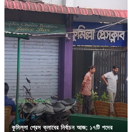
t
n
a
v
i
g
a
t
i
o
n
In
Uncategorized
কুমিল্লা প্রেস ক্লাবের নির্বাচন আজ; ১৭টি পদের