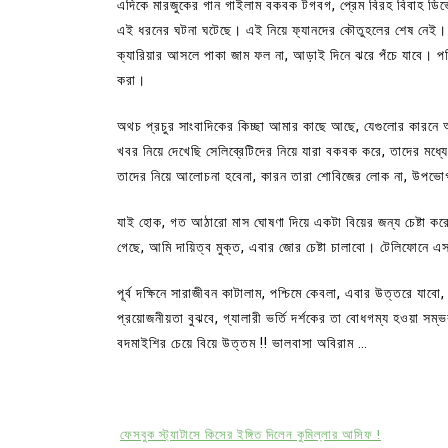
এদিকে মারজুকের গান গাইলাম বকবক টগবগ, প্রেম বিরহ বিবাহ ডিভো
এই ধরনের ঘটনা ঘটেছে। এই নিয়ে ফ্যানদের কৌতুহলের শেষ নেই। ক
ক্যারিয়ার আসলে পাকা জাম ফল না, আড়াই দিনে ঝরে পঁচে যাবে। পত্
করা।
অথচ প্রচুর সাংবাদিকের কিচ্ছা আমার কাছে আছে, যেগুলোর কারনে 
খবর নিয়ে দেখেছি সেলিব্রেটিদের নিয়ে যারা বকবক করে, তাদের মধ্য
তাদের নিয়ে আলোচনা হবেনা, কারন তারা শোবিজের লোক না, উপভো
যাই হোক, গত আঠারো মাস ঘোষণা দিয়ে একটা বিয়ের জন্য চেষ্টা করে 
গেছে, আমি দায়িত্ব মুক্ত, এবার জোর চেষ্টা চালাবো। টেলিফোন
পূর্ব দক্ষিনে সারাজীবন কাটালাম, পশ্চিমে কেবলা, এবার উত্তরে য
প্রয়োজনীয়তা বুঝবে, গ্যালারী ভর্তি দর্শকের তা বোধগম্য হওয়া স
বদমাইশির চেয়ে বিয়ে উত্তম !! ভালবাসা অবিরাম …
ফেসবুক স্ট্যাটাসে কিসের ইঙ্গিত দিলেন কুমিল্লার আসিফ !