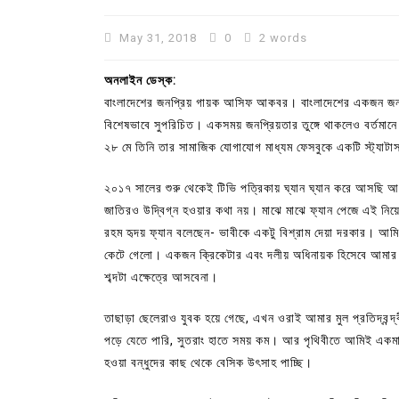
May 31, 2018
0
2 words
অনলাইন ডেস্ক:
বাংলাদেশের জনপ্রিয় গায়ক আসিফ আকবর। বাংলাদেশের একজন জনপ্রিয়
বিশেষভাবে সুপরিচিত। একসময় জনপ্রিয়তার তুঙ্গে থাকলেও বর্তম
২৮ মে তিনি তার সামাজিক যোগাযোগ মাধ্যম ফেসবুকে একটি স্ট্যাটাস 
২০১৭ সালের শুরু থেকেই টিভি পত্রিকায় ঘ্যান ঘ্যান করে আসছ
জাতিরও উদ্বিগ্ন হওয়ার কথা নয়। মাঝে মাঝে ফ্যান পেজে এই নিয়ে
রহম হৃদয় ফ্যান বলেছেন- ভাবীকে একটু বিশ্রাম দেয়া দরকার। আমি
কেটে গেলো। একজন ক্রিকেটার এবং দলীয় অধিনায়ক হিসেবে আমার বেগমে
In
Uncategorized
শব্দটা এক্ষেত্রে আসবেনা।
কুমিল্লা প্রেস ক্লাবের নির্বাচন আ
তাছাড়া ছেলেরাও যুবক হয়ে গেছে, এখন ওরাই আমার মুল প্রতিদ্বন্দ্
পদের জন্য ৩৩ জন প্রার্থী ভোটযুদ্ধ
পড়ে যেতে পারি, সুতরাং হাতে সময় কম। আর পৃথিবীতে আমিই একমাত্
July 30, 2026
0
3 words
হওয়া বন্ধুদের কাছ থেকে বেসিক উৎসাহ পাচ্ছি।