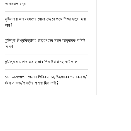
যোগাযোগ বন্ধ
কুমিল্লায় জলাবদ্ধতায় খোলা ড্রেনে পড়ে শিশুর মৃত্যু, দায়
কার?
কুমিল্লা বিশ্ববিদ্যালয় ছাত্রদলের নতুন আহ্বায়ক কমিটি
ঘোষণা
কুমিল্লায় ১ লাখ ৬০ হাজার পিস ইয়াবাসহ আটক-৫
কেন আত্মগোপন গেলেন শিবির নেতা; উদ্ধারের পর কেন ধ/
র্ষ/ণ ও ভ্রু/ণ নষ্টের মামলা দিল নারী?