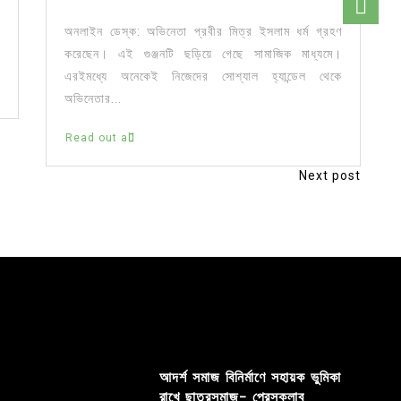
অনলাইন ডেস্ক: অভিনেতা প্রবীর মিত্র ইসলাম ধর্ম গ্রহণ
করেছেন। এই গুঞ্জনটি ছড়িয়ে গেছে সামাজিক মাধ্যমে।
এরইমধ্যে অনেকেই নিজেদের সোশ্যাল হ্যান্ডেল থেকে
অভিনেতার...
Read out all
Next post
আদর্শ সমাজ বিনির্মাণে সহায়ক ভুমিকা
রাখে ছাত্রসমাজ- প্রেসক্লাব