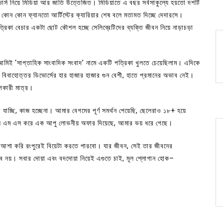
র্স নিয়ে মিডিয়া আর জাতি উত্তেজিত। মিডিয়াতে এ বছর সর্বসাকুল্যে হয়তো দশটি
োন কোন ফ্যানতো আর্টিস্টের ক্যারিয়ার শেষ বলে মতামত দিচ্ছে দেদারসে।
রিকা বেচার একটা ছোট কৌশল হচ্ছে সেলিব্রেটিদের ব্যক্তি জীবন নিয়ে নাড়াচড়া
আমিই ‘সাপ্তাহিক সাংবাদিক সংবাদ’ নামে একটি পত্রিকা খুলতে চেয়েছিলাম। এদিকে
ে বিবাহোত্তর ডিভোর্সের হার হাজার হাজার গুন বেশী, হাতে প্রমানের অভাব নেই।
গকারী মাত্র।
যাচ্ছি, কাজ হচ্ছেনা। আমার বেগমের পূর্ণ সমর্থন পেয়েছি, ছেলেরাও ১৮+ হয়ে
ে এস এম এস করে এক আপু লোভনীয় অফার দিয়েছে, আমার ভয় ধরে গেছে।
াবো, আশা করি রংপুরেই বিয়েটা করতে পারবো। যার জীবন, সেই তার জীবনের
ম্ভব নয়। সবার দোয়া এবং বদদোয়া নিয়েই এগুতে চাই, মূল শ্লোগান হোক–