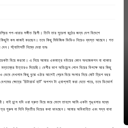
 পপ-ধারার সঙ্গীত শিল্পী। তিনি তার সুরেলা কন্ঠের জন্য দেশ বিদেশে
ানে কিছুটা কম কাজই করছেন। তবে কিছু মিউজিক ভিডিও নিয়েও ব্যস্ত আছেন। গত
দেন। স্ট্যাটাসটি নিম্নে দেয়া হলঃ
ি আরেকটা বিয়ে করবো। এ নিয়ে আমার একমাত্র বউয়ের কোন অবজেকশন না থাকায়
 মন্তব্যের উত্তরও দিয়েছি। বেশীর ভাগ অডিয়েন্স পোল বিয়ের বিপক্ষে আর কিছু
ও ভেবে দেখলাম কিছু বুঝে ওঠার আগেই প্রেম বিয়ে সংসার নিয়ে মোট ত্রিশ বছর
র ক্ষেত্রে ‘রিটায়ার্ড হার্ট’ অপশন টা এ্যাপ্লাই করা যেতে পারে, তবে ডিভোর্স
In
Uncategorized
জ; ১৭টি
আদর্শ সমাজ বিনির্মাণে সহায়ক ভুমিকা রাখে
বী। বাই চান্স যদি ওরা দ্রুত বিয়ে করে ফেলে তাহলে আমি একটা শৃঙ্খলার মধ্যে
ে
ছাত্রসমাজ- প্রেসক্লাব সভাপতি
র পুরুষ না যিনি দ্বিতীয় বিয়ের কথা ভাবছেন। আমার অবিবাহিত এবং সদ্য বাবা
August 6, 2026
0