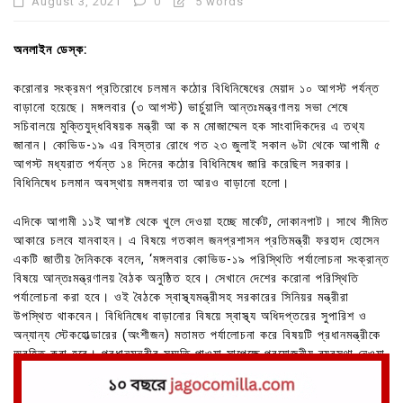
August 3, 2021
0
5 words
অনলাইন ডেস্ক:
করোনার সংক্রমণ প্রতিরোধে চলমান কঠোর বিধিনিষেধের মেয়াদ ১০ আগস্ট পর্যন্ত
বাড়ানো হয়েছে। মঙ্গলবার (৩ আগস্ট) ভার্চুয়ালি আন্তঃমন্ত্রণালয় সভা শেষে
সচিবালয়ে মুক্তিযুদ্ধবিষয়ক মন্ত্রী আ ক ম মোজাম্মেল হক সাংবাদিকদের এ তথ্য
জানান। কোভিড-১৯ এর বিস্তার রোধে গত ২৩ জুলাই সকাল ৬টা থেকে আগামী ৫
আগস্ট মধ্যরাত পর্যন্ত ১৪ দিনের কঠোর বিধিনিষেধ জারি করেছিল সরকার।
বিধিনিষেধ চলমান অবস্থায় মঙ্গলবার তা আরও বাড়ানো হলো।
এদিকে আগামী ১১ই আগষ্ট থেকে খুলে দেওয়া হচ্ছে মার্কেট, দোকানপাট। সাথে সীমিত
আকারে চলবে যানবাহন। এ বিষয়ে গতকাল জনপ্রশাসন প্রতিমন্ত্রী ফরহাদ হোসেন
একটি জাতীয় দৈনিককে বলেন, ‘মঙ্গলবার কোভিড-১৯ পরিস্থিতি পর্যালোচনা সংক্রান্ত
বিষয়ে আন্তঃমন্ত্রণালয় বৈঠক অনুষ্ঠিত হবে। সেখানে দেশের করোনা পরিস্থিতি
পর্যালোচনা করা হবে। ওই বৈঠকে স্বাস্থ্যমন্ত্রীসহ সরকারের সিনিয়র মন্ত্রীরা
উপস্থিত থাকবেন। বিধিনিষেধ বাড়ানোর বিষয়ে স্বাস্থ্য অধিদপ্তরের সুপারিশ ও
অন্যান্য স্টেকহোল্ডারের (অংশীজন) মতামত পর্যালোচনা করে বিষয়টি প্রধানমন্ত্রীকে
অবহিত করা হবে। প্রধানমন্ত্রীর সম্মতি পাওয়া সাপেক্ষে প্রয়োজনীয় ব্যবস্থা নেওয়া
হবে।’