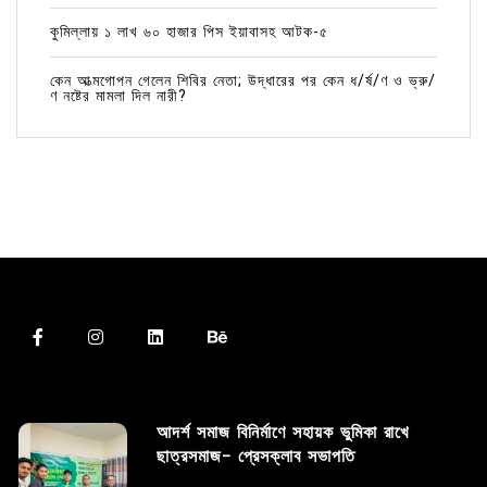
কুমিল্লায় ১ লাখ ৬০ হাজার পিস ইয়াবাসহ আটক-৫
কেন আত্মগোপন গেলেন শিবির নেতা; উদ্ধারের পর কেন ধ/র্ষ/ণ ও ভ্রু/
ণ নষ্টের মামলা দিল নারী?
আদর্শ সমাজ বিনির্মাণে সহায়ক ভুমিকা রাখে
ছাত্রসমাজ- প্রেসক্লাব সভাপতি