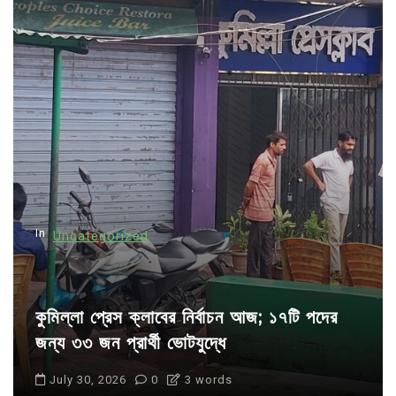
v
i
g
a
t
i
o
n
In
Uncategorized
কুমিল্লা প্রেস ক্লাবের নির্বাচন আজ; ১৭টি পদের
জন্য ৩৩ জন প্রার্থী ভোটযুদ্ধে
July 30, 2026
0
3 words