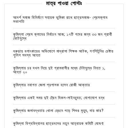
মাত্র পাওয়া পোস্টঃ
আদর্শ সমাজ বিনির্মাণে সহায়ক ভুমিকা রাখে ছাত্রসমাজ- প্রেসক্লাব
সভাপতি
কুমিল্লা প্রেস ক্লাবের নির্বাচন আজ; ১৭টি পদের জন্য ৩৩ জন প্রার্থী
ভোটযুদ্ধে
বরুড়ায় বলাৎকারের অভিযোগে মাদ্রাসা শিক্ষক আটক, গণপিটুনির চেষ্টায়
পুলিশ সদস্য আহত
কুমিল্লায় চর দখল নিয়ে দুই গ্রামবাসীর মধ্যে টেটাযুদ্ধে নিহত ১,
আহত ২০
কুমিল্লার নবাগত জেলা প্রশাসক হলেন রোজী আক্তার
কুমিল্লায় একই সময় দুই ট্রেন বিকল-লাইনচ্যুত; যোগাযোগ বন্ধ
কুমিল্লায় জলাবদ্ধতায় খোলা ড্রেনে পড়ে শিশুর মৃত্যু, দায় কার?
কুমিল্লা বিশ্ববিদ্যালয় ছাত্রদলের নতুন আহ্বায়ক কমিটি ঘোষণা