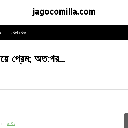
jagocomilla.com
র
খেলার খবর
িয়ে প্রেম; অত:পর…
In
জাতীয়