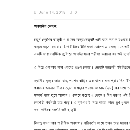
June 14, 2018
0
অনলাইন ডেস্ক:
চতুর্থ শ্রেণির ছাত্রী ৭ মাসের অন্তঃসত্ত্বা! এটা শুনে অবাক হওয়
অন্তঃসত্ত্বা হওয়ার রিপোর্ট নিয়ে রীতিমতো তোলপাড় চলছে। মেয়েটি
একটি ডায়াগনস্টিক সেন্টারে আলট্রাসনো পরীক্ষা করানো হয় ওই ছাত্র
এ নিয়ে এলাকায় নানা ধরনের গুঞ্জন চলছে। মেয়েটি জয়চন্ডী ইউনিয়ন
স্থানীয় সূত্রে জানা যায়, পাশের বাড়ির এক খালার ঘরে প্রায় দিন ট
In
Uncategorized
গ্রামের জয়নাল মিয়ার ছেলে সামছার ওরফে আজাদ (২৮) এর সঙ্গে ত
সম্পর্ক গড়ে তুলে আজাদ। এভাবে করেই ২ থেকে ৪ দিন পরপর ওই ক
কুমিল্লা প্রেস ক্লাবের নির্বাচন আ
কিশোরী গর্ভবতী হয়ে পড়ে। এ ব্যাপারটি নিয়ে কারো কাছে মুখ খু
পদের জন্য ৩৩ জন প্রার্থী ভোটযুদ্ধ
কথা কাউকে বলেনি ওই ছাত্রী।
July 30, 2026
0
3 words
কিন্তু যখন তার শারীরিক অবস্থার পরিবর্তন আসে তখন তার মায়ের সন