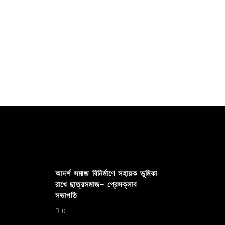
Read out all
Read out 
আদর্শ সমাজ বিনির্মাণে সহায়ক ভুমিকা
রাখে ছাত্রসমাজ- প্রেসক্লাব
সভাপতি
0