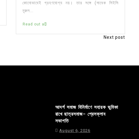
কোনোভাবেই গ্রহণযোগ্য নয়। তার সঙ্গে (সাবেক সিইসি
নূরুল...
Read out all
Next post
আদর্শ সমাজ বিনির্মাণে সহায়ক ভুমিকা
রাখে ছাত্রসমাজ- প্রেসক্লাব
সভাপতি
August 6, 2026