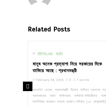
Related Posts
In
কুমিল্লার খবর
জাতীয়
 সড়ক,
মানুষ অনেক প্রত্যাশা নিয়ে সরকারের দিকে
তাকিয়ে আছে : প্রধানমন্ত্রী
February 28, 2026
0
7 words
খ রবিউল আলম
অনলাইন ডেস্ক: প্রধানমন্ত্রী হিসেবে দায়িত্ব গ্রহণের পর
ড়া বাড়বে না।
প্রথমবারের মতো কার্যালয়ের কর্মকর্তা-কর্মচারীদের সঙ্গে
মতবিনিময় করেছেন তারেক রহমান।শনিবার (২৮ ফেব্রুয়ারি)