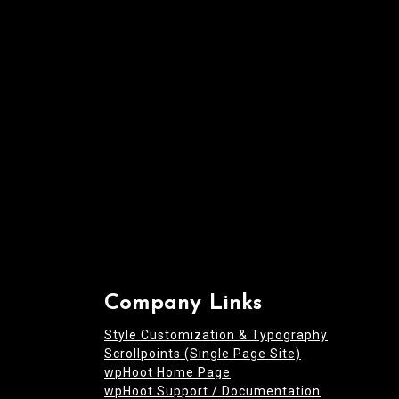
t
i
o
n
Company Links
Style Customization & Typography
Scrollpoints (Single Page Site)
wpHoot Home Page
wpHoot Support / Documentation