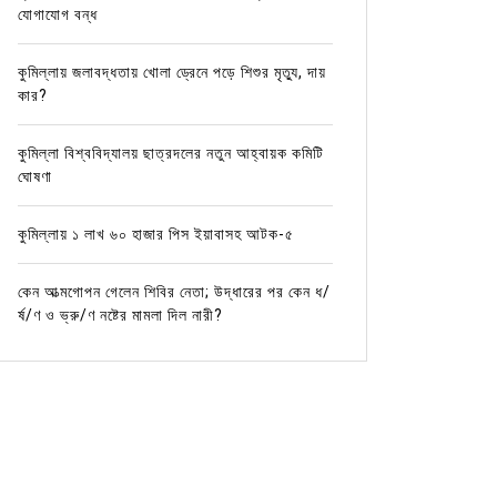
যোগাযোগ বন্ধ
কুমিল্লায় জলাবদ্ধতায় খোলা ড্রেনে পড়ে শিশুর মৃত্যু, দায়
কার?
কুমিল্লা বিশ্ববিদ্যালয় ছাত্রদলের নতুন আহ্বায়ক কমিটি
ঘোষণা
কুমিল্লায় ১ লাখ ৬০ হাজার পিস ইয়াবাসহ আটক-৫
কেন আত্মগোপন গেলেন শিবির নেতা; উদ্ধারের পর কেন ধ/
র্ষ/ণ ও ভ্রু/ণ নষ্টের মামলা দিল নারী?