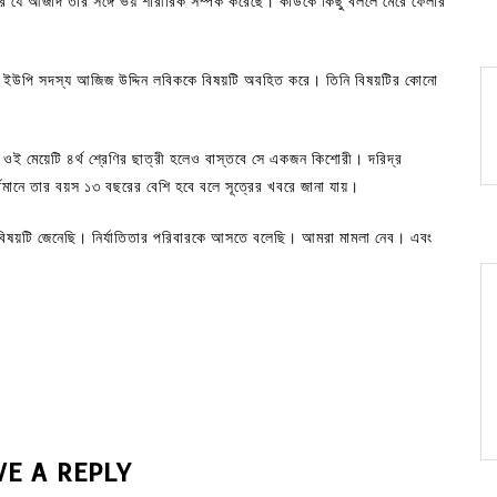
ে যে আজাদ তার সঙ্গে ভয় শারীরিক সম্পর্ক করেছে। কাউকে কিছু বললে মেরে ফেলার
ীয় ইউপি সদস্য আজিজ উদ্দিন লবিককে বিষয়টি অবহিত করে। তিনি বিষয়টির কোনো
র ওই মেয়েটি ৪র্থ শ্রেণির ছাত্রী হলেও বাস্তবে সে একজন কিশোরী। দরিদ্র
্তমানে তার বয়স ১৩ বছরের বেশি হবে বলে সূত্রের খবরে জানা যায়।
ন, বিষয়টি জেনেছি। নির্যাতিতার পরিবারকে আসতে বলেছি। আমরা মামলা নেব। এবং
VE A REPLY