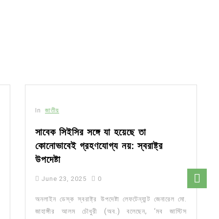
In
জাতীয়
সাবেক সিইসির সঙ্গে যা হয়েছে তা
কোনোভাবেই গ্রহণযোগ্য নয়: স্বরাষ্ট্র
উপদেষ্টা
June 23, 2025
0
অনলাইন ডেস্ক স্বরাষ্ট্র উপদেষ্টা লেফটেন্যান্ট জেনারেল মো.
জাহাঙ্গীর আলম চৌধুরী (অব.) বলেছেন, ‘মব জাস্টিস