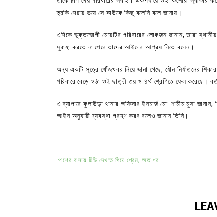
তাকে চাপ দেয় পরিবারের সবাই। একপর্যায়ে ওই কিশোরী স্বীকার কর
হুমকি দেয়ায় ভয়ে সে কাউকে কিছু বলেনি বলে জানায়।
এদিকে ভুক্তভোগী মেয়েটির পরিবারের লোকজন জানান, তারা স্থান
সুরাহা করতে না পেরে তাদের আইনের আশ্রয় নিতে বলেন।
অন্য একটি সূত্রে খোঁজখবর নিয়ে জানা গেছে, যৌন নির্যাতনের শিকা
পরিবারে বেড়ে ওঠা ওই ছাত্রী ৩য় ও ৪র্থ শ্রেণিতে ফেল করেছে। বর
এ ব্যাপারে কুলাউড়া থানার অফিসার ইনচার্জ মো: শামীম মুসা জানা
আইন অনুযায়ী ব্যবস্থা গ্রহণ করব বলেও জানান তিনি।
পাশের বাসায় টিভি দেখতে গিয়ে প্রেম; অত:পর...
LEA