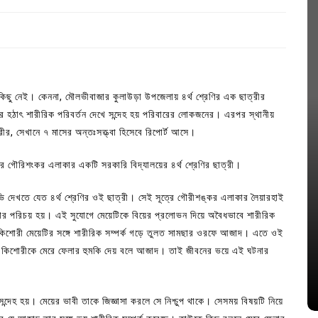
ার কিছু নেই। কেননা, মৌলভীবাজার কুলাউড়া উপজেলায় ৪র্থ শ্রেণির এক ছাত্রীর
র হঠাৎ শারীরিক পরিবর্তন দেখে সন্দেহ হয় পরিবারের লোকজনের। এরপর স্থানীয়
ীর, সেখানে ৭ মাসের অন্তঃসত্ত্বা হিসেবে রিপোর্ট আসে।
ের গৌরিশংকর এলাকার একটি সরকারি বিদ্যালয়ের ৪র্থ শ্রেণির ছাত্রী।
িভি দেখতে যেত ৪র্থ শ্রেণির ওই ছাত্রী। সেই সূত্রে গৌরীশঙ্কর এলাকার লৈয়ারহাই
In
Uncategorized
ার পরিচয় হয়। এই সুযোগে মেয়েটিকে বিয়ের প্রলোভন দিয়ে অবৈধভাবে শারীরিক
িশোরী মেয়েটির সঙ্গে শারীরিক সম্পর্ক গড়ে তুলত সামছার ওরফে আজাদ। এতে ওই
জ; ১৭টি
আদর্শ সমাজ বিনির্মাণে সহায়ক ভুমিকা রাখে
ললে কিশোরীকে মেরে ফেলার হুমকি দেয় বলে আজাদ। তাই জীবনের ভয়ে এই ঘটনার
ে
ছাত্রসমাজ- প্রেসক্লাব সভাপতি
August 6, 2026
0
্দেহ হয়। মেয়ের ভাবী তাকে জিজ্ঞাসা করলে সে নিশ্চুপ থাকে। সেসময় বিষয়টি নিয়ে