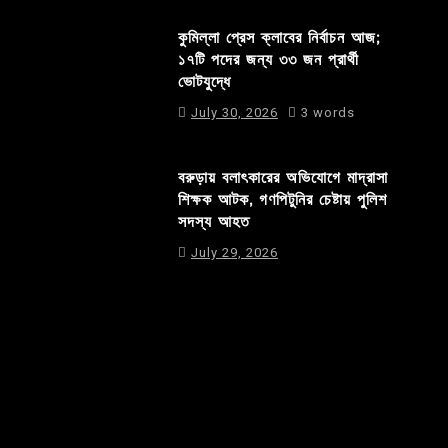
কুমিল্লা প্রেস ক্লাবের নির্বাচন আজ;
১৭টি পদের জন্য ৩৩ জন প্রার্থী
ভোটযুদ্ধে
July 30, 2026
3 words
বরুড়ায় বলাৎকারের অভিযোগে মাদ্রাসা
শিক্ষক আটক, গণপিটুনির চেষ্টায় পুলিশ
সদস্য আহত
July 29, 2026