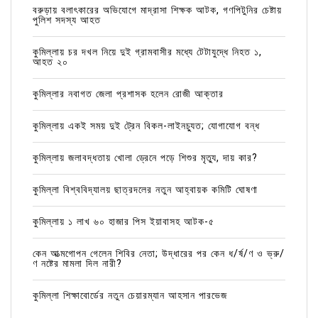
বরুড়ায় বলাৎকারের অভিযোগে মাদ্রাসা শিক্ষক আটক, গণপিটুনির চেষ্টায়
পুলিশ সদস্য আহত
কুমিল্লায় চর দখল নিয়ে দুই গ্রামবাসীর মধ্যে টেটাযুদ্ধে নিহত ১,
আহত ২০
কুমিল্লার নবাগত জেলা প্রশাসক হলেন রোজী আক্তার
কুমিল্লায় একই সময় দুই ট্রেন বিকল-লাইনচ্যুত; যোগাযোগ বন্ধ
কুমিল্লায় জলাবদ্ধতায় খোলা ড্রেনে পড়ে শিশুর মৃত্যু, দায় কার?
কুমিল্লা বিশ্ববিদ্যালয় ছাত্রদলের নতুন আহ্বায়ক কমিটি ঘোষণা
কুমিল্লায় ১ লাখ ৬০ হাজার পিস ইয়াবাসহ আটক-৫
কেন আত্মগোপন গেলেন শিবির নেতা; উদ্ধারের পর কেন ধ/র্ষ/ণ ও ভ্রু/
ণ নষ্টের মামলা দিল নারী?
কুমিল্লা শিক্ষাবোর্ডের নতুন চেয়ারম্যান আহসান পারভেজ