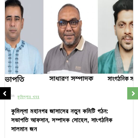
In
কুমিল্লার খবর
কুমিল্লা মহানগর জাসাসের নতুন কমিটি গঠন:
সভাপতি আফসান, সম্পাদক সোহেল, সাংগঠনিক
সালমান জন