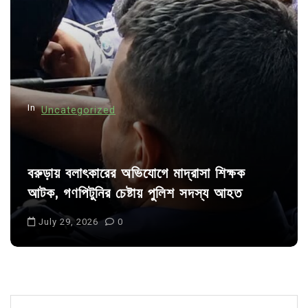
a
t
i
o
n
In
Uncategorized
বরুড়ায় বলাৎকারের অভিযোগে মাদ্রাসা শিক্ষক
আটক, গণপিটুনির চেষ্টায় পুলিশ সদস্য আহত
July 29, 2026
0