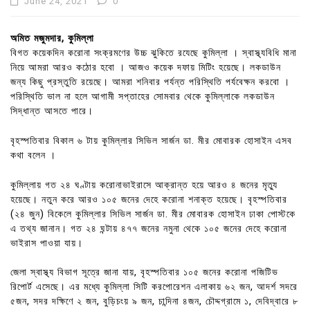
June 24, 2021
0
অমিত মজুমদার, কুমিল্লা
বিগত কয়েকদিন করোনা সংক্রমণের উচ্চ ঝুকিতে রযেছে কুমিল্লা । স্বাস্থ্যবিধি মানা
নিয়ে আমরা আরও কঠোর হবো । আজও কয়েক দফায় মিটিং হয়েছে। লকডাউন
জন্য কিছু প্রস্তুতি রয়েছে। আমরা শনিবার পর্যন্ত পরিস্থিতি পর্যবেক্ষন করবো ।
পরিস্থিতি ভাল না হলে আগামী সপ্তাহের সোমবার থেকে কুমিল্লাকে লকডাউন
সিদ্ধান্ত আসতে পারে।
বৃহস্পতিবার বিকাল ৬ টায় কুমিল্লার সিভিল সার্জন ডা. মীর মোবারক হোসাইন এসব
কথা বলেন ।
কুমিল্লায় গত ২৪ ঘণ্টায় করোনাভাইরাসে আক্রান্ত হয়ে আরও ৪ জনের মৃত্যু
হয়েছে। নতুন করে আরও ১০৫ জনের দেহে করোনা শনাক্ত হয়েছে। বৃহস্পতিবার
(২৪ জুন) বিকেলে কুমিল্লার সিভিল সার্জন ডা. মীর মোবারক হোসাইন ঢাকা পোস্টকে
এ তথ্য জানান। গত ২৪ ঘন্টায় ৪৭৭ জনের নমুনা থেকে ১০৫ জনের দেহে করোনা
ভাইরাস পাওয়া যায়।
জেলা স্বাস্থ্য বিভাগ সূত্রে জানা যায়, বৃহস্পতিবার ১০৫ জনের করোনা পজিটিভ
রিপোর্ট এসেছে। এর মধ্যে কুমিল্লা সিটি করপোরেশন এলাকায় ৬২ জন, আদর্শ সদরে
৫জন, সদর দক্ষিণে ২ জন, বুড়িচংয় ৯ জন, চান্দিনা ৪জন, চৌদ্দগ্রামে ১, দেবিদ্বারে ৮