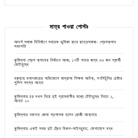
মাত্র পাওয়া পোস্টঃ
আদর্শ সমাজ বিনির্মাণে সহায়ক ভুমিকা রাখে ছাত্রসমাজ- প্রেসক্লাব
সভাপতি
কুমিল্লা প্রেস ক্লাবের নির্বাচন আজ; ১৭টি পদের জন্য ৩৩ জন প্রার্থী
ভোটযুদ্ধে
বরুড়ায় বলাৎকারের অভিযোগে মাদ্রাসা শিক্ষক আটক, গণপিটুনির চেষ্টায়
পুলিশ সদস্য আহত
কুমিল্লায় চর দখল নিয়ে দুই গ্রামবাসীর মধ্যে টেটাযুদ্ধে নিহত ১,
আহত ২০
কুমিল্লার নবাগত জেলা প্রশাসক হলেন রোজী আক্তার
কুমিল্লায় একই সময় দুই ট্রেন বিকল-লাইনচ্যুত; যোগাযোগ বন্ধ