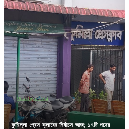
t
n
a
v
i
g
a
t
i
o
n
In
Uncategorized
কুমিল্লা প্রেস ক্লাবের নির্বাচন আজ; ১৭টি পদের