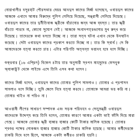
নোয়াখালীর বসুরহাট পৌরসভার মেয়র আবদুল কাদের মির্জা বলেছেন, ওবায়দুল কাদের
আজকে এখানে আমার বিরুদ্ধে পুলিশ লেলিয়ে দিয়েছে, সন্ত্রাসী লেলিয়ে দিয়েছে।
ওবায়দুল কাদের তার দুর্নীতিবাজ স্ত্রীকে বাঁচানোর জন্য আজ ব্যস্ত। তার স্ত্রী
বাঁচতে পারবে না, কোনো সুযোগ নেই। আজকে সংবাদপত্রগুলোর মুখ রুদ্ধ করে
দিয়েছে। তাদেরকে কথা বলতে দিচ্ছে না। তারা সত্য ঘটনা এখান থেকে উদঘাটন
করেছে। সেটা ওবায়দুল কাদের প্রকাশ করতে দিচ্ছে না। তার কি স্বার্থ। সে কি
আমাদেরকে হত্যা করতে চায়। এটার পরিণতি অত্যন্ত ভয়াবহ হবে বলে দিচ্ছি।
শুক্রবার (১৬ এপ্রিল) বিকেল ৪টায় তার অনুসারী স্বপন মাহমুদের ফেসবুক
অ্যাকাউন্ট থেকে লাইভে এসে তিনি এসব কথা বলেন।
কাদের মির্জা বলেন, ওবায়দুল কাদের তোমার পুলিশ সামলাও। তোমার এ প্রশাসন
সামলাও বলে দিচ্ছি। তুমি জেলে নিবে হত্যা করবে। তোমাকে আমরা ভয় করি না।
তোমার খাইও না পরিও না।
আওয়ামী লীগের সাধারণ সম্পাদক এবং সড়ক পরিবহন ও সেতুমন্ত্রী ওবায়দুল
কাদেরকে উদ্দেশ্য করে তিনি বলেন, তোমার কারণে আমার একটা ভাই ফাঁসি দিয়ে মারা
গেছে। আজকে তোমার স্ত্রী হাজার হাজার কোটি টাকার মালিক হয়েছে। তোমার
শ্বশুর পক্ষের লোকজন হাজার হাজার কোটি টাকার মালিক হয়েছে। আমার কর্মীদেরকে
চাকরি দিবে বলে ছিলে, আজকে একটা কর্মীরও চাকরি হয়নি।