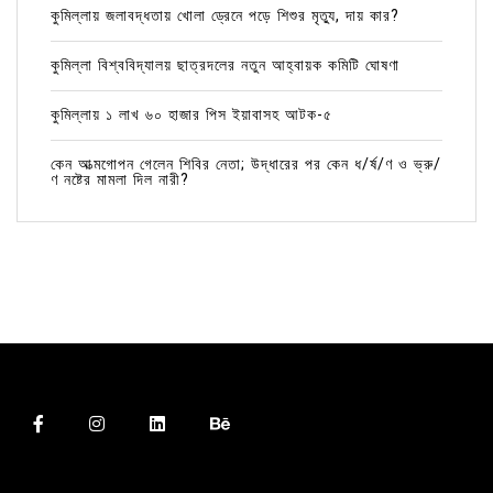
কুমিল্লায় জলাবদ্ধতায় খোলা ড্রেনে পড়ে শিশুর মৃত্যু, দায় কার?
কুমিল্লা বিশ্ববিদ্যালয় ছাত্রদলের নতুন আহ্বায়ক কমিটি ঘোষণা
কুমিল্লায় ১ লাখ ৬০ হাজার পিস ইয়াবাসহ আটক-৫
কেন আত্মগোপন গেলেন শিবির নেতা; উদ্ধারের পর কেন ধ/র্ষ/ণ ও ভ্রু/
ণ নষ্টের মামলা দিল নারী?