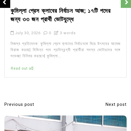
কুমিল্লা প্রেস ক্লাবের নির্বাচন আজ; ১৭টি পদের
জন্য ৩৩ জন প্রার্থী ভোটযুদ্ধে
July 30, 2026
0
3 words
নিজস্ব প্রতিবেদক: কুমিল্লা প্রেস ক্লাবের নির্বাচনকে ঘিরে উৎসবের আমেজ
বিরাজ করছে| বিভিন্ন পদে প্রতিদ্বন্দ্বী প্রার্থীরা সদস্য ভোটারদের সঙ্গে
শুভেচ্ছা বিনিময় করছেন| কুমিল্লা...
Read out all
Previous post
Next post
P
o
s