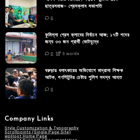
ছাত্রসমাজ- প্রেসক্লাব সভাপতি
0
কুমিল্লা প্রেস ক্লাবের নির্বাচন আজ; ১৭টি পদের
জন্য ৩৩ জন প্রার্থী ভোটযুদ্ধে
0
3 words
বরুড়ায় বলাৎকারের অভিযোগে মাদ্রাসা শিক্ষক
আটক, গণপিটুনির চেষ্টায় পুলিশ সদস্য আহত
0
Company Links
Style Customization & Typography
Scrollpoints (Single Page Site)
wpHoot Home Page
wpHoot Support / Documentation