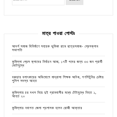
মাত্র পাওয়া পোস্টঃ
আদর্শ সমাজ বিনির্মাণে সহায়ক ভুমিকা রাখে ছাত্রসমাজ- প্রেসক্লাব
সভাপতি
কুমিল্লা প্রেস ক্লাবের নির্বাচন আজ; ১৭টি পদের জন্য ৩৩ জন প্রার্থী
ভোটযুদ্ধে
বরুড়ায় বলাৎকারের অভিযোগে মাদ্রাসা শিক্ষক আটক, গণপিটুনির চেষ্টায়
পুলিশ সদস্য আহত
কুমিল্লায় চর দখল নিয়ে দুই গ্রামবাসীর মধ্যে টেটাযুদ্ধে নিহত ১,
আহত ২০
কুমিল্লার নবাগত জেলা প্রশাসক হলেন রোজী আক্তার