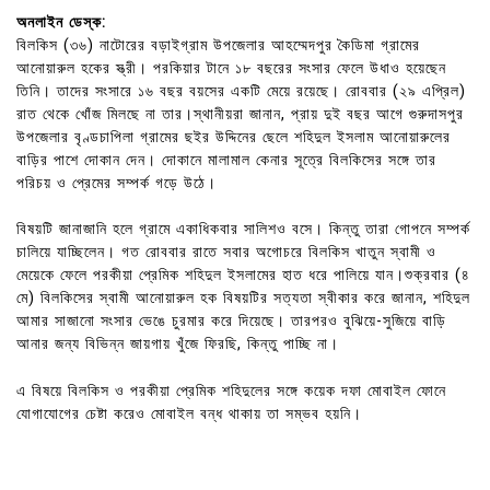
অনলাইন ডেস্ক:
বিলকিস (৩৬) নাটোরের বড়াইগ্রাম উপজেলার আহম্মেদপুর কৈডিমা গ্রামের
আনোয়ারুল হকের স্ত্রী। পরকিয়ার টানে ১৮ বছরের সংসার ফেলে উধাও হয়েছেন
তিনি। তাদের সংসারে ১৬ বছর বয়সের একটি মেয়ে রয়েছে। রোববার (২৯ এপ্রিল)
রাত থেকে খোঁজ মিলছে না তার।স্থানীয়রা জানান, প্রায় দুই বছর আগে গুরুদাসপুর
উপজেলার বৃণ্ডচাপিলা গ্রামের ছইর উদ্দিনের ছেলে শহিদুল ইসলাম আনোয়ারুলের
বাড়ির পাশে দোকান দেন। দোকানে মালামাল কেনার সূত্রে বিলকিসের সঙ্গে তার
পরিচয় ও প্রেমের সম্পর্ক গড়ে উঠে।
বিষয়টি জানাজানি হলে গ্রামে একাধিকবার সালিশও বসে। কিন্তু তারা গোপনে সম্পর্ক
চালিয়ে যাচ্ছিলেন। গত রোববার রাতে সবার অগোচরে বিলকিস খাতুন স্বামী ও
মেয়েকে ফেলে পরকীয়া প্রেমিক শহিদুল ইসলামের হাত ধরে পালিয়ে যান।শুক্রবার (৪
মে) বিলকিসের স্বামী আনোয়ারুল হক বিষয়টির সত্যতা স্বীকার করে জানান, শহিদুল
আমার সাজানো সংসার ভেঙে চুরমার করে দিয়েছে। তারপরও বুঝিয়ে-সুজিয়ে বাড়ি
আনার জন্য বিভিন্ন জায়গায় খুঁজে ফিরছি, কিন্তু পাচ্ছি না।
এ বিষয়ে বিলকিস ও পরকীয়া প্রেমিক শহিদুলের সঙ্গে কয়েক দফা মোবাইল ফোনে
যোগাযোগের চেষ্টা করেও মোবাইল বন্ধ থাকায় তা সম্ভব হয়নি।