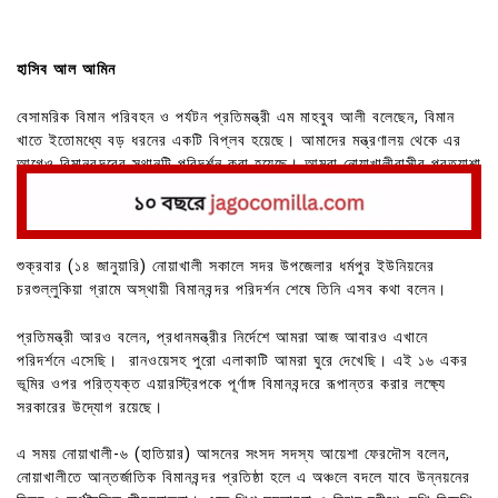
হাসিব আল আমিন
বেসামরিক বিমান পরিবহন ও পর্যটন প্রতিমন্ত্রী এম মাহবুব আলী বলেছেন, বিমান
খাতে ইতোমধ্যে বড় ধরনের একটি বিপ্লব হয়েছে। আমাদের মন্ত্রণালয় থেকে এর
আগেও বিমানবন্দরের স্থানটি পরিদর্শন করা হয়েছে। আমরা নোয়াখালীবাসীর প্রত্যাশা
পূরণের চেষ্টা করছি।
শুক্রবার (১৪ জানুয়ারি) নোয়াখালী সকালে সদর উপজেলার ধর্মপুর ইউনিয়নের
চরশুল্লুকিয়া গ্রামে অস্থায়ী বিমানবন্দর পরিদর্শন শেষে তিনি এসব কথা বলেন।
প্রতিমন্ত্রী আরও বলেন, প্রধানমন্ত্রীর নির্দেশে আমরা আজ আবারও এখানে
পরিদর্শনে এসেছি। রানওয়েসহ পুরো এলাকাটি আমরা ঘুরে দেখেছি। এই ১৬ একর
ভূমির ওপর পরিত্যক্ত এয়ারস্ট্রিপকে পূর্ণাঙ্গ বিমানবন্দরে রূপান্তর করার লক্ষ্যে
সরকারের উদ্যোগ রয়েছে।
এ সময় নোয়াখালী-৬ (হাতিয়ার) আসনের সংসদ সদস্য আয়েশা ফেরদৌস বলেন,
নোয়াখালীতে আন্তর্জাতিক বিমানবন্দর প্রতিষ্ঠা হলে এ অঞ্চলে বদলে যাবে উন্নয়নের