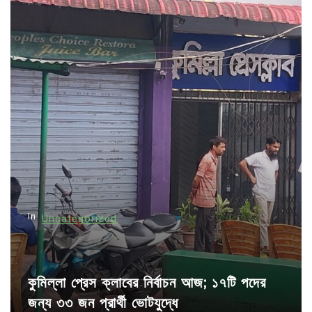
n
a
v
i
g
a
t
i
o
n
In
Uncategorized
কুমিল্লা প্রেস ক্লাবের নির্বাচন আজ; ১৭টি পদের
জন্য ৩৩ জন প্রার্থী ভোটযুদ্ধে