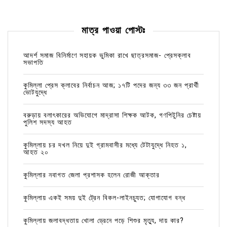
মাত্র পাওয়া পোস্টঃ
আদর্শ সমাজ বিনির্মাণে সহায়ক ভুমিকা রাখে ছাত্রসমাজ- প্রেসক্লাব
সভাপতি
কুমিল্লা প্রেস ক্লাবের নির্বাচন আজ; ১৭টি পদের জন্য ৩৩ জন প্রার্থী
ভোটযুদ্ধে
বরুড়ায় বলাৎকারের অভিযোগে মাদ্রাসা শিক্ষক আটক, গণপিটুনির চেষ্টায়
পুলিশ সদস্য আহত
কুমিল্লায় চর দখল নিয়ে দুই গ্রামবাসীর মধ্যে টেটাযুদ্ধে নিহত ১,
আহত ২০
কুমিল্লার নবাগত জেলা প্রশাসক হলেন রোজী আক্তার
কুমিল্লায় একই সময় দুই ট্রেন বিকল-লাইনচ্যুত; যোগাযোগ বন্ধ
কুমিল্লায় জলাবদ্ধতায় খোলা ড্রেনে পড়ে শিশুর মৃত্যু, দায় কার?