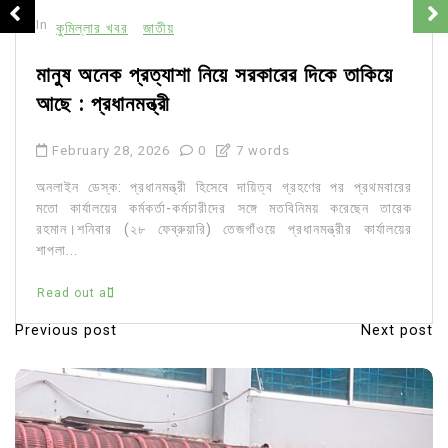
In
কুমিল্লার খবর
জাতীয়
মানুষ অনেক প্রত্যাশা নিয়ে সরকারের দিকে তাকিয়ে
আছে : প্রধানমন্ত্রী
February 28, 2026
0
7 words
অনলাইন ডেস্ক: প্রধানমন্ত্রী হিসেবে দায়িত্ব গ্রহণের পর প্রথমবারের
মতো কার্যালয়ের কর্মকর্তা-কর্মচারীদের সঙ্গে মতবিনিময় করেছেন তারেক
রহমান।শনিবার (২৮ ফেব্রুয়ারি) তেজগাঁওয়ে প্রধানমন্ত্রীর কার্যালয়ের
শাপলা...
Read out all
Previous post
Next post
P
o
s
t