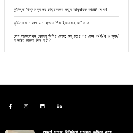
কুমিল্লা বিশ্ববিদ্যালয় ছাত্রদলের নতুন আহ্বায়ক কমিটি ঘোষণা
কুমিল্লায় ১ লাখ ৬০ হাজার পিস ইয়াবাসহ আটক-৫
কেন আত্মগোপন গেলেন শিবির নেতা; উদ্ধারের পর কেন ধ/র্ষ/ণ ও ভ্রু/
ণ নষ্টের মামলা দিল নারী?
আদর্শ সমাজ বিনির্মাণে সহায়ক ভুমিকা রাখে