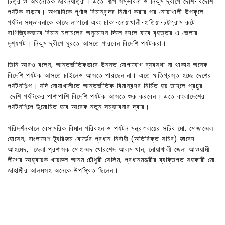
চিত্র ও অর্থনৈতিক জীবনযাত্রা। এতে শিল্প সম্ভাবনা ও নিঝুম দ্বীপে দেশি-বিদেশি
পর্যটক বাড়বে। অপরদিকে পূর্ণাঙ্গ বিমানবন্দর নির্মাণ করার পর নোয়াখালী উপকূলে
পর্যটন সম্ভাবনাকে কাজে লাগানো এবং ঢাকা-নোয়াখালী-হাতিয়া-চট্টগ্রাম রুটে
বাণিজ্যিকভাবে বিমান চলাচলের অনুমোদন দিলে বদলে যাবে বৃহত্তর এ জেলার
দৃশ্যপট। নিঝুম দ্বীপে ঘুরতে আসতে পারবেন বিদেশি পর্যটকরা।
তিনি আরও বলেন, আন্তর্জাতিকভাবে উন্নত যোগাযোগ ব্যবস্থা না থাকায় অনেক
বিদেশি পর্যটক আসতে চাইলেও আসতে পারছেন না। এতে ক্ষতিগ্রস্ত হচ্ছে দেশের
পর্যটনশিল্প। যদি নোয়াখালীতে আন্তর্জাতিক বিমানবন্দর নির্মিত হয় তাহলে প্রচুর
দেশি পর্যটকের পাশাপাশি বিদেশি পর্যটক আসতে শুরু করবেন। এতে বাংলাদেশের
পর্যটনশিল্পে উন্মোচিত হবে আরেক নতুন সম্ভাবনার দ্বার।
পরিদর্শনকালে বেসামরিক বিমান পরিবহন ও পর্যটন মন্ত্রণালয়ের সচিব মো. মোজাম্মেল
হোসেন, বাংলাদেশ ট্যুরিজম বোর্ডের প্রধান নির্বাহী (অতিরিক্ত সচিব) জাবেদ
আহমেদ, জেলা প্রশাসক মোহাম্মদ খোরশেদ আলম খান, নোয়াখালী জেলা আওয়ামী
লীগের আহ্বায়ক খায়রুল আনম চৌধুরী সেলিম, প্রধানমন্ত্রীর ব্যক্তিগত সহকারী মো.
জাহাঙ্গীর আলমসহ অনেকে উপস্থিত ছিলেন।