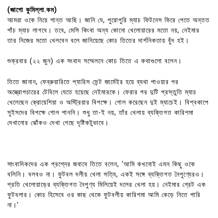
(জাগো কুমিল্লা.কম)
আমরা ওকে নিয়ে শান্ত আছি। জানি যে, পুরোপুরি ম্যাচ ফিটনেস ফিরে পেতে অন্তত
পাঁচ ম্যাচ লাগবে। তবে, মেসি কিংবা অন্য কোনো খেলোয়ারের মতো নয়, নেইমার
তার নিজের মতো খেলবেন বলে জানিয়েছে কোচ তিতের দার্শনিকতায় বুঁদ হই।
শুক্রবার (২২ জুন) এক সংবাদ সম্মেলনে কোচ তিতে এ কথাগুলো বলেন।
তিতে জানান, ফেব্রুয়ারিতে প্যারিস সেন্ট জার্মেইর হয়ে ব্যথা পাওয়ার পর
অস্ত্রোপচারের টেবিলে যেতে হয়েছে নেইমারকে। ফেরার পর দুটি প্রস্তুতি ম্যাচ
খেলেছেন ক্রোয়েশিয়া ও অস্ট্রিয়ার বিপক্ষে। গোল করেছেন দুই ম্যাচেই। বিশ্বকাপে
সুইসদের বিপক্ষে গোল পাননি। শুধু তা-ই নয়, তাঁর খেলায় ব্যক্তিগত কারিশমা
দেখানোর ঝোঁকও দেখা গেছে দৃষ্টিকটুভাবে।
সাংবাদিকদের এক প্রশ্নের জবাবে তিতে বলেন, ‘আমি কখনোই এমন কিছু ওকে
বলিনি। বলবও না। ফুটবল দলীয় খেলা সত্যি, একই সঙ্গে ব্যক্তিগত নৈপুণ্যেরও।
প্রতি খেলোয়াড়ের ব্যক্তিগত নৈপুণ্য মিলিয়েই দলের খেলা হয়। নেইমার গ্রেট এক
ফুটবলার। কোচ হিসেবে ওর কাছ থেকে ফুটবলীয় কারিশমা আমি কেড়ে নিতে পারি
না।’