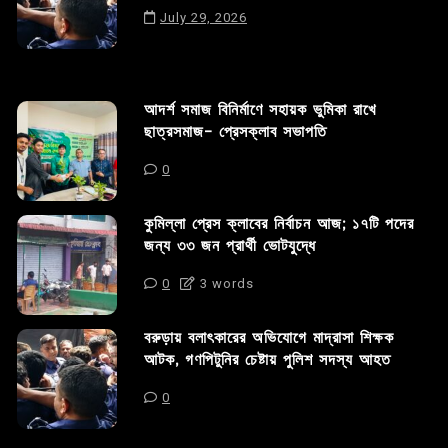
July 29, 2026
আদর্শ সমাজ বিনির্মাণে সহায়ক ভুমিকা রাখে
ছাত্রসমাজ- প্রেসক্লাব সভাপতি
0
কুমিল্লা প্রেস ক্লাবের নির্বাচন আজ; ১৭টি পদের
জন্য ৩৩ জন প্রার্থী ভোটযুদ্ধে
0
3 words
বরুড়ায় বলাৎকারের অভিযোগে মাদ্রাসা শিক্ষক
আটক, গণপিটুনির চেষ্টায় পুলিশ সদস্য আহত
0