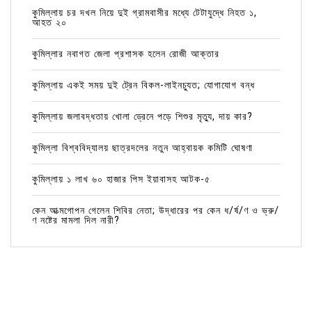
কুমিল্লায় চর দখল নিয়ে দুই গ্রামবাসীর মধ্যে টেটাযুদ্ধে নিহত ১,
আহত ২০
কুমিল্লার নবাগত জেলা প্রশাসক হলেন রোজী আক্তার
কুমিল্লায় একই সময় দুই ট্রেন বিকল-লাইনচ্যুত; যোগাযোগ বন্ধ
কুমিল্লায় জলাবদ্ধতায় খোলা ড্রেনে পড়ে শিশুর মৃত্যু, দায় কার?
কুমিল্লা বিশ্ববিদ্যালয় ছাত্রদলের নতুন আহ্বায়ক কমিটি ঘোষণা
কুমিল্লায় ১ লাখ ৬০ হাজার পিস ইয়াবাসহ আটক-৫
কেন আত্মগোপন গেলেন শিবির নেতা; উদ্ধারের পর কেন ধ/র্ষ/ণ ও ভ্রু/
ণ নষ্টের মামলা দিল নারী?